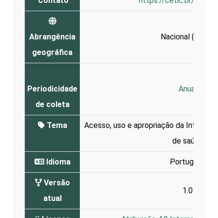
Contato
https://cetic.br/pt/co
Abrangência
Nacional (
Brasil
)
geográfica
Periodicidade
Anual
de coleta
Tema
Acesso, uso e apropriação da Interne
de saúde
Idioma
Português
Versão
1.0
atual