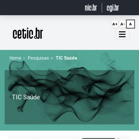
Ir para o conteúdo
A+
A-
A
Página inicial
Home
Pesquisas
TIC Saúde
TIC Saúde