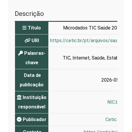
Descrição
Título
Microdados TIC Saúde 2025 - E
URI
https://cetic.br/pt/arquivos/saude/2
Palavras-
TIC
,
Internet
,
Saúde
,
Estabeleci
chave
Data de
2026-05-12
publicação
Instituição
NIC.br
responsável
Publicador
Cetic.br