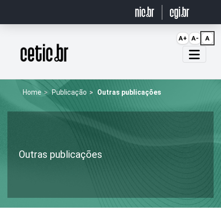
Ir para o conteúdo
A+
A-
A
Página inicial
Home
Publicação
Outras publicações
Outras publicações