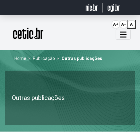
Ir para o conteúdo
A+
A-
A
Página inicial
Home
Publicação
Outras publicações
Outras publicações