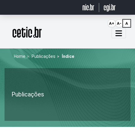
Ir para o conteúdo
A+
A-
A
Página inicial
Home
Publicações
Índice
Publicações