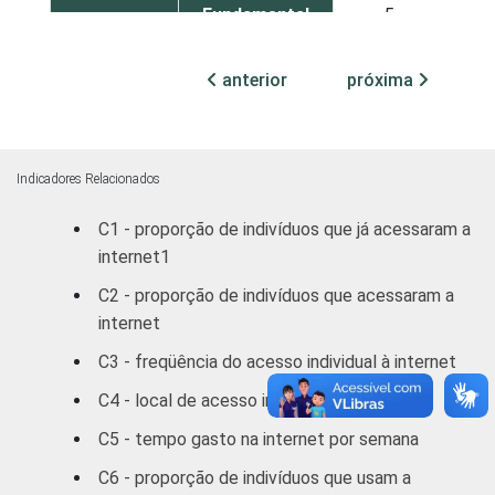
Fundamental
5
Médio
14
anterior
próxima
Superior
30
FAIXA
De 10 a 15
Indicadores Relacionados
2
ETÁRIA
anos
C1 - proporção de indivíduos que já acessaram a
internet1
De 16 a 24
12
anos
C2 - proporção de indivíduos que acessaram a
internet
De 25 a 34
21
C3 - freqüência do acesso individual à internet
anos
C4 - local de acesso individual à internet
De 35 a 44
29
C5 - tempo gasto na internet por semana
anos
C6 - proporção de indivíduos que usam a