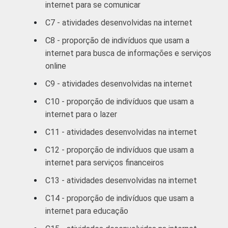
De 45 a 59
26
internet para se comunicar
anos
C7 - atividades desenvolvidas na internet
De 60 anos ou
17
C8 - proporção de indivíduos que usam a
mais
internet para busca de informações e serviços
online
RENDA
Até R$380
2
C9 - atividades desenvolvidas na internet
FAMILIAR
C10 - proporção de indivíduos que usam a
R$381-R$760
8
internet para o lazer
R$761-R$1140
11
C11 - atividades desenvolvidas na internet
C12 - proporção de indivíduos que usam a
R$1141-
16
internet para serviços financeiros
R$1900
C13 - atividades desenvolvidas na internet
R$1901-
29
C14 - proporção de indivíduos que usam a
R$3800
internet para educação
R$3801 ou
37