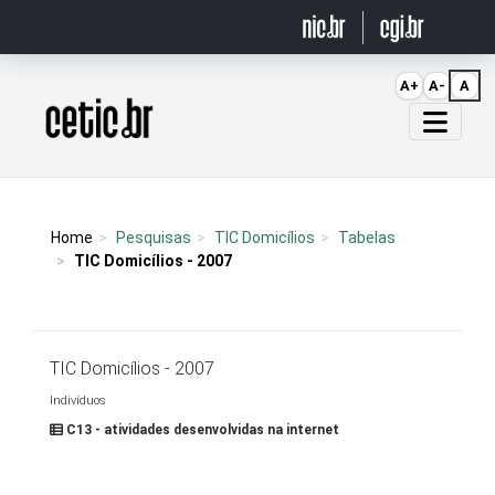
Ir para o conteúdo
A+
A-
A
Página inicial
Home
Pesquisas
TIC Domicílios
Tabelas
TIC Domicílios - 2007
TIC Domicílios - 2007
Indivíduos
C13 - atividades desenvolvidas na internet