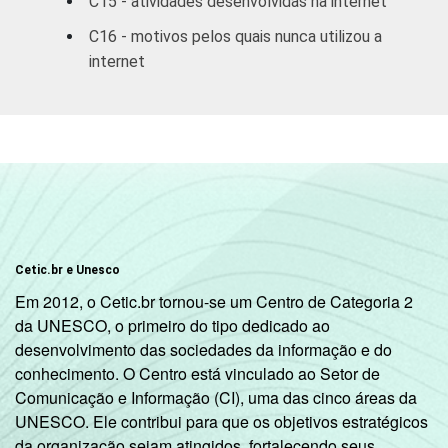
C15 - atividades desenvolvidas na internet
mais
C16 - motivos pelos quais nunca utilizou a
internet
CLASSE
A
33
3
SOCIAL
B
24
C
11
DE
6
SITUAÇÃO
Trabalhador
20
Cetic.br e Unesco
DE
Em 2012, o Cetic.br tornou-se um Centro de Categoria 2
EMPREGO
Desempregado
13
da UNESCO, o primeiro do tipo dedicado ao
desenvolvimento das sociedades da informação e do
Não integra a
conhecimento. O Centro está vinculado ao Setor de
população
4
Comunicação e Informação (CI), uma das cinco áreas da
2
ativa
UNESCO. Ele contribui para que os objetivos estratégicos
da organização sejam atingidos, fortalecendo seus