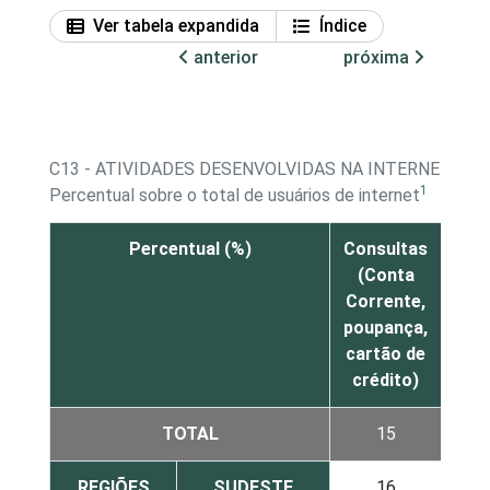
Ver tabela expandida
Índice
anterior
próxima
C13 - ATIVIDADES DESENVOLVIDAS NA INTERNET - S
1
Percentual sobre o total de usuários de internet
Percentual (%)
Consultas
Tr
(Conta
(Pa
Corrente,
inv
poupança,
tra
cartão de
crédito)
TOTAL
15
REGIÕES
SUDESTE
16