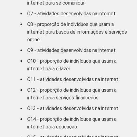
anos
internet para se comunicar
C7 - atividades desenvolvidas na internet
De 60 anos
15
74
ou mais
C8 - proporção de indivíduos que usam a
internet para busca de informações e serviços
RENDA
Até R$380
78
6
online
FAMILIAR
C9 - atividades desenvolvidas na internet
R$381-
67
13
C10 - proporção de indivíduos que usam a
R$760
internet para o lazer
R$761-
C11 - atividades desenvolvidas na internet
55
29
R$1140
C12 - proporção de indivíduos que usam a
internet para serviços financeiros
R$1141-
42
47
R$1900
C13 - atividades desenvolvidas na internet
C14 - proporção de indivíduos que usam a
R$1901-
32
65
internet para educação
R$3800