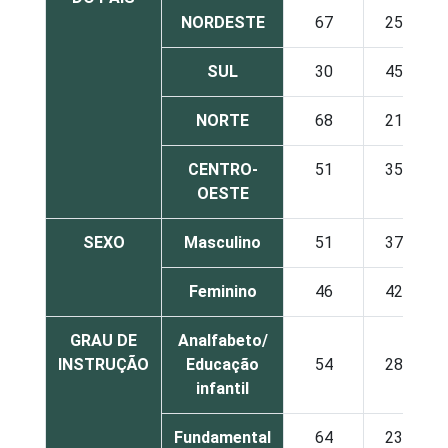
NORDESTE
67
25
SUL
30
45
NORTE
68
21
CENTRO-
51
35
OESTE
SEXO
Masculino
51
37
Feminino
46
42
GRAU DE
Analfabeto/
INSTRUÇÃO
Educação
54
28
infantil
Fundamental
64
23