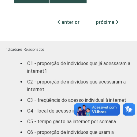
Médio
53
34
anterior
próxima
Superior
27
65
FAIXA
De 10 a 15
68
23
ETÁRIA
anos
Indicadores Relacionados
C1 - proporção de indivíduos que já acessaram a
De 16 a 24
59
35
internet1
anos
C2 - proporção de indivíduos que acessaram a
De 25 a 34
internet
42
41
anos
C3 - freqüência do acesso individual à internet
De 35 a 44
C4 - local de acesso individual à internet
22
60
anos
C5 - tempo gasto na internet por semana
De 45 a 59
20
63
C6 - proporção de indivíduos que usam a