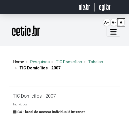
Ir para o conteúdo
A+
A-
A
Página inicial
Home
Pesquisas
TIC Domicílios
Tabelas
TIC Domicílios - 2007
TIC Domicílios - 2007
Indivíduos
C4 - local de acesso individual à internet