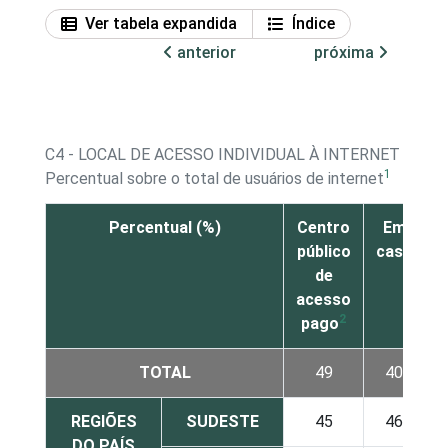
Ver tabela expandida
Índice
anterior
próxima
C4 - LOCAL DE ACESSO INDIVIDUAL À INTERNET
1
Percentual sobre o total de usuários de internet
Percentual (%)
Centro
Em
público
casa
t
de
acesso
2
pago
TOTAL
49
40
REGIÕES
SUDESTE
45
46
DO PAÍS