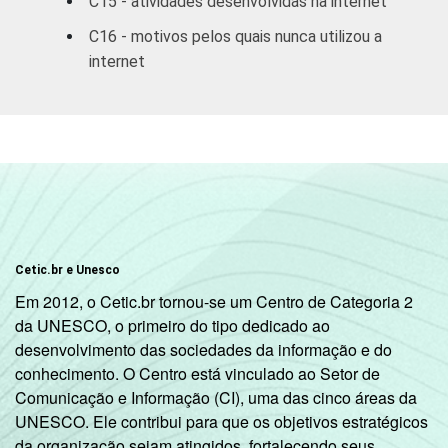
C15 - atividades desenvolvidas na internet
R$3801 ou
23
78
C16 - motivos pelos quais nunca utilizou a
mais
internet
CLASSE
A
22
87
5
SOCIAL
B
32
63
C
54
30
DE
74
8
Cetic.br e Unesco
1
Base: 5.823 entrevistados que usaram a
Em 2012, o Cetic.br tornou-se um Centro de Categoria 2
internet nos últimos três meses. Respostas
da UNESCO, o primeiro do tipo dedicado ao
múltiplas e estimuladas. Entrevistas
desenvolvimento das sociedades da informação e do
realizadas em
área urbana
.
conhecimento. O Centro está vinculado ao Setor de
2
Internet café, lanhouse ou similar.
Comunicação e Informação (CI), uma das cinco áreas da
3
Amigo, vizinho ou familiar.
UNESCO. Ele contribui para que os objetivos estratégicos
4
Telecentro, biblioteca, entidade
da organização sejam atingidos, fortalecendo seus