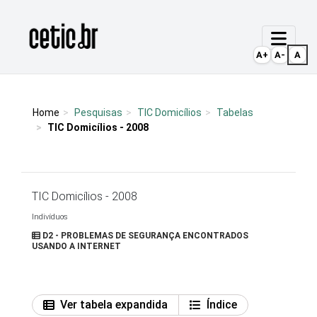
Ir para o conteúdo
Página inicial
A+
A-
A
Home
Pesquisas
TIC Domicílios
Tabelas
TIC Domicílios - 2008
TIC Domicílios - 2008
Indivíduos
D2 - PROBLEMAS DE SEGURANÇA ENCONTRADOS
USANDO A INTERNET
Ver tabela expandida
Índice