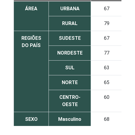
ÁREA
URBANA
67
RURAL
79
REGIÕES
SUDESTE
67
DO PAÍS
NORDESTE
77
SUL
63
NORTE
65
CENTRO-
60
OESTE
SEXO
Masculino
68
Feminino
68