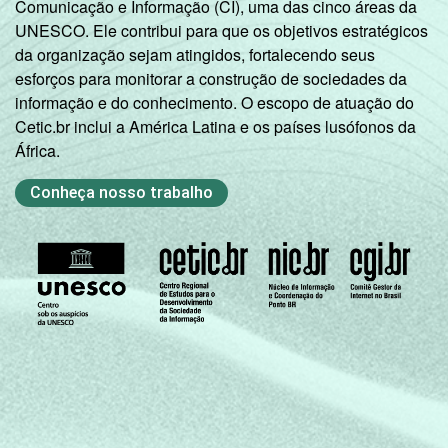
R$2075
Comunicação e Informação (CI), uma das cinco áreas da
UNESCO. Ele contribui para que os objetivos estratégicos
R$2076-
da organização sejam atingidos, fortalecendo seus
56
R$4150
esforços para monitorar a construção de sociedades da
informação e do conhecimento. O escopo de atuação do
Cetic.br inclui a América Latina e os países lusófonos da
R$4151 ou
46
África.
mais
Conheça nosso trabalho
CLASSE
A
44
43
SOCIAL
B
56
C
72
D E
85
SITUAÇÃO
Trabalhador
67
DE
EMPREGO
Desempregado
61