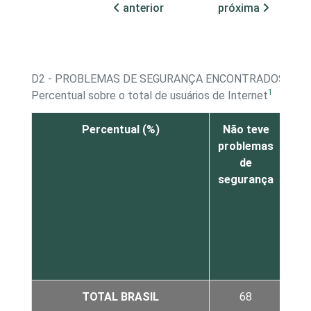
anterior
próxima
D2 - PROBLEMAS DE SEGURANÇA ENCONTRADOS USA
1
Percentual sobre o total de usuários de Internet
Percentual (%)
Não teve
At
problemas
de
de
ou
segurança
pro
mal
TOTAL BRASIL
68