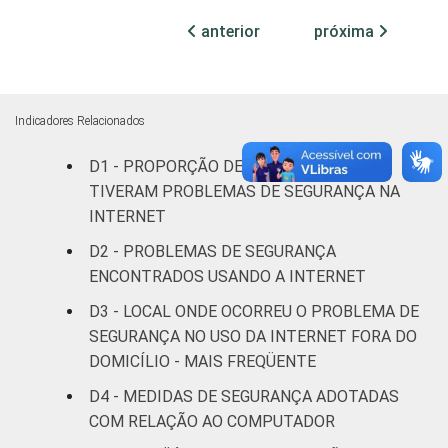
anterior
próxima
GRAU DE
Analfabeto/
INSTRUÇÃO
Educação
73
infantil
Indicadores Relacionados
Fundamental
75
D1 - PROPORÇÃO DE INDIVÍDUOS QUE
TIVERAM PROBLEMAS DE SEGURANÇA NA
Médio
70
INTERNET
Superior
57
D2 - PROBLEMAS DE SEGURANÇA
ENCONTRADOS USANDO A INTERNET
FAIXA
De 10 a 15
75
D3 - LOCAL ONDE OCORREU O PROBLEMA DE
ETÁRIA
anos
SEGURANÇA NO USO DA INTERNET FORA DO
DOMICÍLIO - MAIS FREQÜENTE
De 16 a 24
68
anos
D4 - MEDIDAS DE SEGURANÇA ADOTADAS
COM RELAÇÃO AO COMPUTADOR
De 25 a 34
63