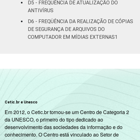
D5 - FREQÜÊNCIA DE ATUALIZAÇÃO DO
anos
ANTIVÍRUS
De 35 a 44
D6 - FREQÜÊNCIA DA REALIZAÇÃO DE CÓPIAS
66
anos
DE SEGURANÇA DE ARQUIVOS DO
COMPUTADOR EM MÍDIAS EXTERNAS1
De 45 a 59
63
anos
De 60 anos ou
69
mais
RENDA
Até R$415
86
FAMILIAR
R$416-R$830
78
Cetic.br e Unesco
Em 2012, o Cetic.br tornou-se um Centro de Categoria 2
R$831-R$1245
71
da UNESCO, o primeiro do tipo dedicado ao
desenvolvimento das sociedades da informação e do
R$1246-
conhecimento. O Centro está vinculado ao Setor de
64