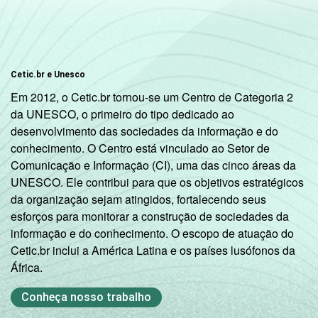
aposentados e as donas de casa.
4
O critério utilizado para classificação leva
em consideração a educação do chefe de
família e a posse de uma serie de utensílios
Cetic.br e Unesco
domésticos, relacionando-os a um sistema
Em 2012, o Cetic.br tornou-se um Centro de Categoria 2
de pontuação. A soma dos pontos alcançada
da UNESCO, o primeiro do tipo dedicado ao
por domicílio é associada a uma Classe
desenvolvimento das sociedades da informação e do
Sócio-Econômica específica (A, B, C, D, E).
conhecimento. O Centro está vinculado ao Setor de
Veja a tabela de
erros estatísticos
Comunicação e Informação (CI), uma das cinco áreas da
aproximados
para cada variável este
UNESCO. Ele contribui para que os objetivos estratégicos
indicador.
da organização sejam atingidos, fortalecendo seus
Fonte: NIC.br - set/nov 2008
esforços para monitorar a construção de sociedades da
informação e do conhecimento. O escopo de atuação do
Cetic.br inclui a América Latina e os países lusófonos da
África.
Conheça nosso trabalho