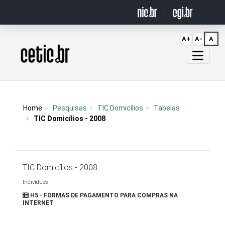
Ir para o conteúdo
A+
A-
A
Página inicial
Home
Pesquisas
TIC Domicílios
Tabelas
TIC Domicílios - 2008
TIC Domicílios - 2008
Indivíduos
H5 - FORMAS DE PAGAMENTO PARA COMPRAS NA
INTERNET