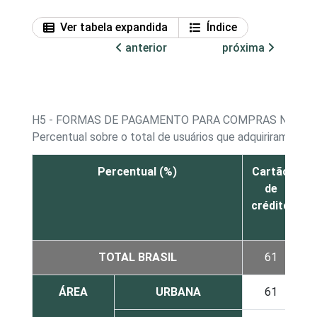
Ver tabela expandida
Índice
anterior
próxima
H5 - FORMAS DE PAGAMENTO PARA COMPRAS NA IN
Percentual sobre o total de usuários que adquiriram prod
Percentual (%)
Cartão
de
B
crédito
TOTAL BRASIL
61
ÁREA
URBANA
61