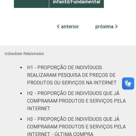
infantil/Fundamental
Médio
62
anterior
próxima
Superior
64
FAIXA
De 10 a 24 anos
52
ETÁRIA
Indicadores Relacionados
De 25 a 34 anos
65
H1 - PROPORÇÃO DE INDIVÍDUOS
REALIZARAM PESQUISA DE PREÇOS DE
De 35 anos ou mais
67
PRODUTOS OU SERVIÇOS NA INTERNET
RENDA
Até R$1245
53
H2 - PROPORÇÃO DE INDIVÍDUOS QUE JÁ
FAMILIAR
COMPRARAM PRODUTOS E SERVIÇOS PELA
R$1246-R$2075
63
INTERNET
H3 - PROPORÇÃO DE INDIVÍDUOS QUE JÁ
R$2076-R$4150
58
COMPRARAM PRODUTOS E SERVIÇOS PELA
INTERNET - ÚLTIMA COMPRA
R$4151 ou mais
75