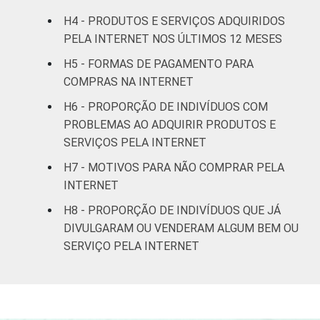
H4 - PRODUTOS E SERVIÇOS ADQUIRIDOS
CLASSE
AB
62
PELA INTERNET NOS ÚLTIMOS 12 MESES
4
SOCIAL
H5 - FORMAS DE PAGAMENTO PARA
CDE
60
COMPRAS NA INTERNET
SITUAÇÃO
Trabalhador
62
H6 - PROPORÇÃO DE INDIVÍDUOS COM
DE
PROBLEMAS AO ADQUIRIR PRODUTOS E
EMPREGO
Desempregado/Não
56
SERVIÇOS PELA INTERNET
integra a população
H7 - MOTIVOS PARA NÃO COMPRAR PELA
3
ativa
INTERNET
1
H8 - PROPORÇÃO DE INDIVÍDUOS QUE JÁ
Base: 1.011 entrevistados que adquiriram
produtos e serviços pela Internet nos
DIVULGARAM OU VENDERAM ALGUM BEM OU
últimos 12 meses. Respostas múltiplas
SERVIÇO PELA INTERNET
eestimuladas.
2
Não sabe / Não respondeu.
3
Na categoria não integra população ativa
estão contabilizados os estudantes,