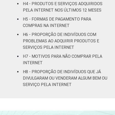
H4 - PRODUTOS E SERVIÇOS ADQUIRIDOS
De 35 a 44
PELA INTERNET NOS ÚLTIMOS 12 MESES
59
anos
H5 - FORMAS DE PAGAMENTO PARA
COMPRAS NA INTERNET
De 45 anos ou
59
mais
H6 - PROPORÇÃO DE INDIVÍDUOS COM
PROBLEMAS AO ADQUIRIR PRODUTOS E
RENDA
Até R$415
53
SERVIÇOS PELA INTERNET
FAMILIAR
H7 - MOTIVOS PARA NÃO COMPRAR PELA
R$416-R$830
55
INTERNET
R$831-R$1245
56
H8 - PROPORÇÃO DE INDIVÍDUOS QUE JÁ
DIVULGARAM OU VENDERAM ALGUM BEM OU
R$1246-
SERVIÇO PELA INTERNET
55
R$2075
R$2076-
60
R$4150