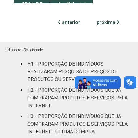
GRAU DE
Analfabeto/
INSTRUÇÃO
Educação
44
infantil
anterior
próxima
Fundamental
52
Médio
59
Indicadores Relacionados
H1 - PROPORÇÃO DE INDIVÍDUOS
Superior
59
REALIZARAM PESQUISA DE PREÇOS DE
PRODUTOS OU SERVIÇOS NA INTERNET
FAIXA
De 10 a 15
47
ETÁRIA
anos
H2 - PROPORÇÃO DE INDIVÍDUOS QUE JÁ
COMPRARAM PRODUTOS E SERVIÇOS PELA
De 16 a 24
INTERNET
58
anos
H3 - PROPORÇÃO DE INDIVÍDUOS QUE JÁ
COMPRARAM PRODUTOS E SERVIÇOS PELA
De 25 a 34
58
INTERNET - ÚLTIMA COMPRA
anos