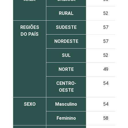
RURAL
52
REGIÕES
SUDESTE
57
DO PAÍS
NORDESTE
57
SUL
52
NORTE
49
CENTRO-
54
OESTE
SEXO
Masculino
54
Feminino
58