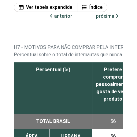
Ver tabela expandida
Índice
anterior
próxima
H7 - MOTIVOS PARA NÃO COMPRAR PELA INTERNET
Percentual sobre o total de internautas que nunca adquir
Percentual (%)
Prefere
comprar
pessoalmente,
gosta de ver o
produto
TOTAL BRASIL
56
ÁREA
URBANA
56