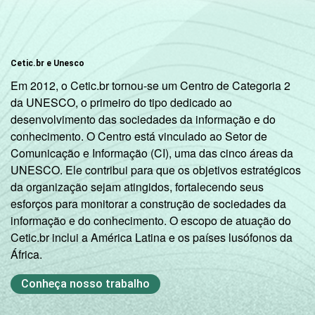
R$4151 ou
50
mais
Cetic.br e Unesco
CLASSE
A
59
4
SOCIAL
Em 2012, o Cetic.br tornou-se um Centro de Categoria 2
B
55
da UNESCO, o primeiro do tipo dedicado ao
desenvolvimento das sociedades da informação e do
conhecimento. O Centro está vinculado ao Setor de
C
56
Comunicação e Informação (CI), uma das cinco áreas da
UNESCO. Ele contribui para que os objetivos estratégicos
D E
56
da organização sejam atingidos, fortalecendo seus
esforços para monitorar a construção de sociedades da
SITUAÇÃO
Trabalhador
58
informação e do conhecimento. O escopo de atuação do
DE
Cetic.br inclui a América Latina e os países lusófonos da
EMPREGO
Desempregado
58
África.
Não integra a
Conheça nosso trabalho
população
51
3
ativa