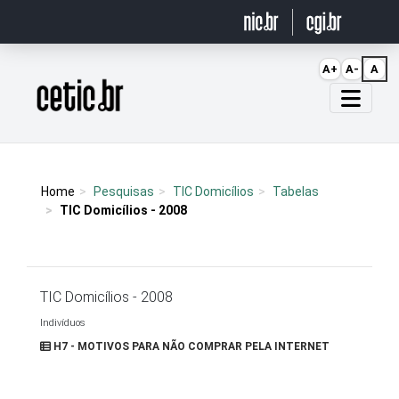
Ir para o conteúdo
A+
A-
A
Página inicial
Home
Pesquisas
TIC Domicílios
Tabelas
TIC Domicílios - 2008
TIC Domicílios - 2008
Indivíduos
H7 - MOTIVOS PARA NÃO COMPRAR PELA INTERNET