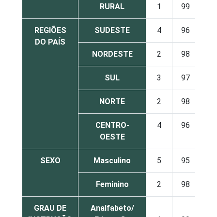
RURAL
1
99
REGIÕES
SUDESTE
4
96
DO PAÍS
NORDESTE
2
98
SUL
3
97
NORTE
2
98
CENTRO-
4
96
OESTE
SEXO
Masculino
5
95
Feminino
2
98
GRAU DE
Analfabeto/