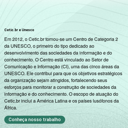
mais
CLASSE
A
9
91
3
SOCIAL
Cetic.br e Unesco
B
7
93
Em 2012, o Cetic.br tornou-se um Centro de Categoria 2
da UNESCO, o primeiro do tipo dedicado ao
C
2
98
desenvolvimento das sociedades da informação e do
conhecimento. O Centro está vinculado ao Setor de
D E
1
99
Comunicação e Informação (CI), uma das cinco áreas da
UNESCO. Ele contribui para que os objetivos estratégicos
SITUAÇÃO
Trabalhador
5
95
da organização sejam atingidos, fortalecendo seus
DE
esforços para monitorar a construção de sociedades da
EMPREGO
Desempregado
3
97
informação e do conhecimento. O escopo de atuação do
Cetic.br inclui a América Latina e os países lusófonos da
Não integra a
África.
população
1
99
2
ativa
Conheça nosso trabalho