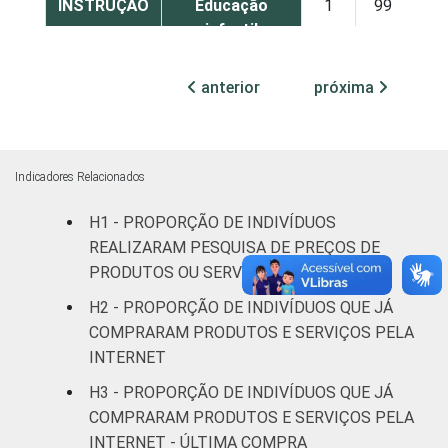
INSTRUÇÃO
Educação
1
99
infantil
Fundamental
1
99
anterior
próxima
Médio
3
97
Superior
8
92
Indicadores Relacionados
H1 - PROPORÇÃO DE INDIVÍDUOS
FAIXA
De 10 a 15
1
99
REALIZARAM PESQUISA DE PREÇOS DE
ETÁRIA
anos
PRODUTOS OU SERVIÇOS NA INTERNET
De 16 a 24
H2 - PROPORÇÃO DE INDIVÍDUOS QUE JÁ
4
96
anos
COMPRARAM PRODUTOS E SERVIÇOS PELA
INTERNET
De 25 a 34
4
96
H3 - PROPORÇÃO DE INDIVÍDUOS QUE JÁ
anos
COMPRARAM PRODUTOS E SERVIÇOS PELA
INTERNET - ÚLTIMA COMPRA
De 35 a 44