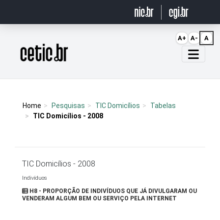
Ir para o conteúdo
A+
A-
A
Página inicial
Home
Pesquisas
TIC Domicílios
Tabelas
TIC Domicílios - 2008
TIC Domicílios - 2008
Indivíduos
H8 - PROPORÇÃO DE INDIVÍDUOS QUE JÁ DIVULGARAM OU
VENDERAM ALGUM BEM OU SERVIÇO PELA INTERNET