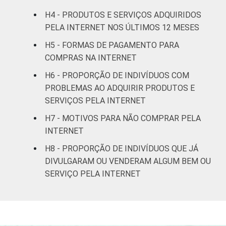
4
96
anos
H4 - PRODUTOS E SERVIÇOS ADQUIRIDOS
PELA INTERNET NOS ÚLTIMOS 12 MESES
De 45 anos ou
7
93
H5 - FORMAS DE PAGAMENTO PARA
mais
COMPRAS NA INTERNET
RENDA
Até R$415
1
99
H6 - PROPORÇÃO DE INDIVÍDUOS COM
FAMILIAR
PROBLEMAS AO ADQUIRIR PRODUTOS E
R$416-R$830
1
99
SERVIÇOS PELA INTERNET
H7 - MOTIVOS PARA NÃO COMPRAR PELA
R$831-R$1245
2
98
INTERNET
R$1246-
H8 - PROPORÇÃO DE INDIVÍDUOS QUE JÁ
4
96
R$2075
DIVULGARAM OU VENDERAM ALGUM BEM OU
SERVIÇO PELA INTERNET
R$2076-
7
93
R$4150
R$4151 ou
18
82