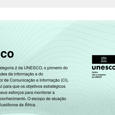
Trabalhador
Desempregado/Não integra a população at
ram produtos e serviços pela Internet nos últimos 12 meses.
tiva estão contabilizados os estudantes, aposentados e as dona
ão leva em consideração a educação do chefe de família e a poss
ação. A soma dos pontos alcançada por domicílio é associada a
sco
roximados
para cada variável este indicador.
Categoria 2 da UNESCO, o primeiro do
ades da informação e do
or de Comunicação e Informação (CI),
 para que os objetivos estratégicos
seus esforços para monitorar a
 conhecimento. O escopo de atuação
 lusófonos da África.