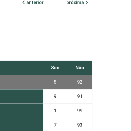
anterior
próxima
Sim
Não
8
92
9
91
1
99
7
93