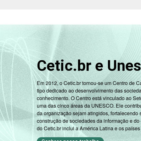
SITUAÇÃO DE EMPREGO
1
Base: 1.011 entrevistados que adquiri
2
Na categoria não integra população a
3
O critério utilizado para classificaç
relacionando-os a um sistema de pontu
Cetic.br e Une
B, C, D, E).
Veja a tabela de
erros estatísticos ap
Fonte: NIC.br - set/nov 2008
Em 2012, o Cetic.br tornou-se um Centro de 
tipo dedicado ao desenvolvimento das socied
conhecimento. O Centro está vinculado ao Set
uma das cinco áreas da UNESCO. Ele contribui
da organização sejam atingidos, fortalecendo 
construção de sociedades da informação e do
do Cetic.br inclui a América Latina e os países