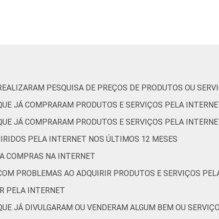
De 10 a 24 anos
De 25 a 34 anos
De 35 anos ou mais
Até R$1245
 REALIZARAM PESQUISA DE PREÇOS DE PRODUTOS OU SERV
 QUE JÁ COMPRARAM PRODUTOS E SERVIÇOS PELA INTERNE
R$1246-R$2075
 QUE JÁ COMPRARAM PRODUTOS E SERVIÇOS PELA INTERNE
R$2076-R$4150
IRIDOS PELA INTERNET NOS ÚLTIMOS 12 MESES
R$4151 ou mais
RA COMPRAS NA INTERNET
 COM PROBLEMAS AO ADQUIRIR PRODUTOS E SERVIÇOS PEL
AB
R PELA INTERNET
CDE
 QUE JÁ DIVULGARAM OU VENDERAM ALGUM BEM OU SERVIÇ