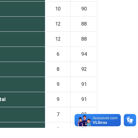
10
90
12
88
12
88
6
94
8
92
9
91
tal
9
91
7
93
9
91