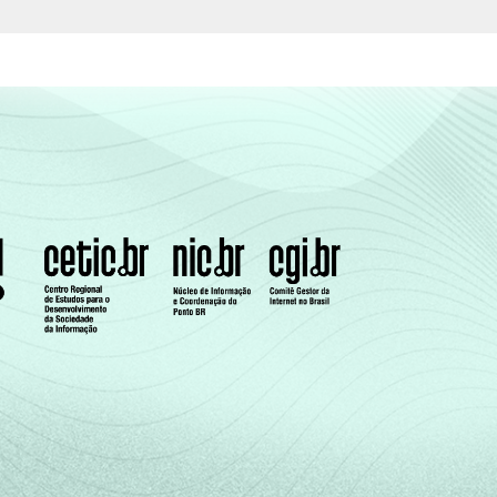
8
92
2
iva
12
88
s de casa.
e de uma serie de utensílios domésticos,
 uma Classe Sócio-Econômica específica (A,