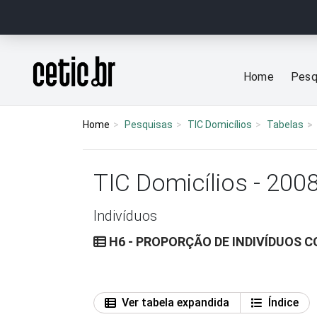
Ir para o conteúdo
Página inicial
Home
Pesq
Home
Pesquisas
TIC Domicílios
Tabelas
TIC Domicílios - 200
Indivíduos
H6 - PROPORÇÃO DE INDIVÍDUOS 
Ver tabela expandida
Índice