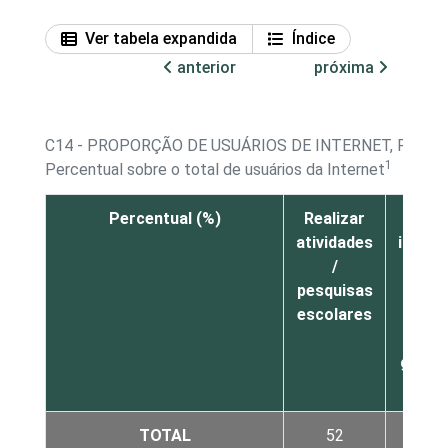
Ver tabela expandida
Índice
anterior
próxima
C14 - PROPORÇÃO DE USUÁRIOS DE INTERNET, POR 
1
Percentual sobre o total de usuários da Internet
Percentual (%)
Realizar
Bus
atividades
infor
/
so
pesquisas
curs
escolares
gradu
pó
gradu
exte
TOTAL
52
2