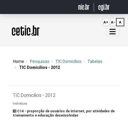
Ir para o conteúdo
A+
A-
A
Página inicial
Home
Pesquisas
TIC Domicílios
Tabelas
TIC Domicílios - 2012
TIC Domicílios - 2012
Indivíduos
C14 - proporção de usuários de internet, por atividades de
treinamento e educação desenvolvidas