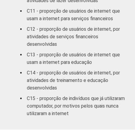
atividades de lazer desenvolvidas
Mais de 3
C11 - proporção de usuários de internet que
49
2
SM até 5 SM
usam a internet para serviços financeiros
C12 - proporção de usuários de internet, por
Mais de 5
atividades de serviços financeiros
SM até 10
57
3
desenvolvidas
SM
C13 - proporção de usuários de internet que
Mais de 10
usam a internet para educação
61
4
SM
C14 - proporção de usuários de internet, por
atividades de treinamento e educação
CLASSE
A
58
3
desenvolvidas
SOCIAL
C15 - proporção de indivíduos que já utilizaram
B
52
2
computador, por motivos pelos quais nunca
C
51
1
utilizaram a internet
DE
56
1