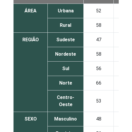
ÁREA
Urbana
52
2
Rural
58
1
REGIÃO
Sudeste
47
1
Nordeste
58
2
Sul
56
2
Norte
66
2
Centro-
53
2
Oeste
SEXO
Masculino
48
2