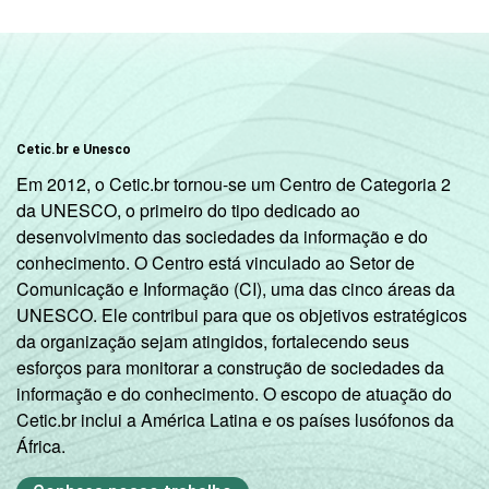
CONDIÇÃO
PEA
45
2
DE
ATIVIDADE
Não PEA
67
1
1
Base: 80,9 milhões de pessoas que usaram
Cetic.br e Unesco
a Internet há menos de três meses em
Em 2012, o Cetic.br tornou-se um Centro de Categoria 2
relação ao momento da entrevista.
da UNESCO, o primeiro do tipo dedicado ao
Respostas estimuladas. Cada item
desenvolvimento das sociedades da informação e do
apresentado se refere apenas aos
conhecimento. O Centro está vinculado ao Setor de
resultados da alternativa "sim". Dados
Comunicação e Informação (CI), uma das cinco áreas da
coletados entre outubro de 2012 e fevereiro
UNESCO. Ele contribui para que os objetivos estratégicos
de 2013.
da organização sejam atingidos, fortalecendo seus
Veja a tabela com as
margens de erros para
esforços para monitorar a construção de sociedades da
este indicador.
informação e do conhecimento. O escopo de atuação do
Fonte: NIC.br - out/2012 a fev/2013
Cetic.br inclui a América Latina e os países lusófonos da
África.