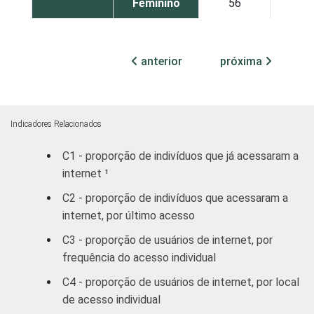
Feminino
56
2
GRAU DE
Analfabeto /
INSTRUÇÃO
Educação
47
anterior
próxima
infantil
Fundamental
55
Indicadores Relacionados
Médio
45
1
C1 - proporção de indivíduos que já acessaram a
internet ¹
Superior
64
4
C2 - proporção de indivíduos que acessaram a
FAIXA
De 10 a 15
internet, por último acesso
81
ETÁRIA
anos
C3 - proporção de usuários de internet, por
frequência do acesso individual
De 16 a 24
59
2
anos
C4 - proporção de usuários de internet, por local
de acesso individual
De 25 a 34