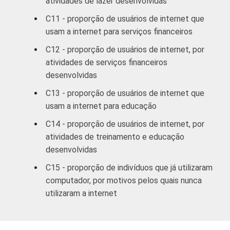
atividades de lazer desenvolvidas
SM até 5 SM
C11 - proporção de usuários de internet que
Mais de 5
usam a internet para serviços financeiros
SM até 10
84
C12 - proporção de usuários de internet, por
SM
atividades de serviços financeiros
desenvolvidas
Mais de 10
85
SM
C13 - proporção de usuários de internet que
usam a internet para educação
CLASSE
A
84
C14 - proporção de usuários de internet, por
SOCIAL
atividades de treinamento e educação
B
77
desenvolvidas
C15 - proporção de indivíduos que já utilizaram
C
62
computador, por motivos pelos quais nunca
utilizaram a internet
DE
37
CONDIÇÃO
PEA
77