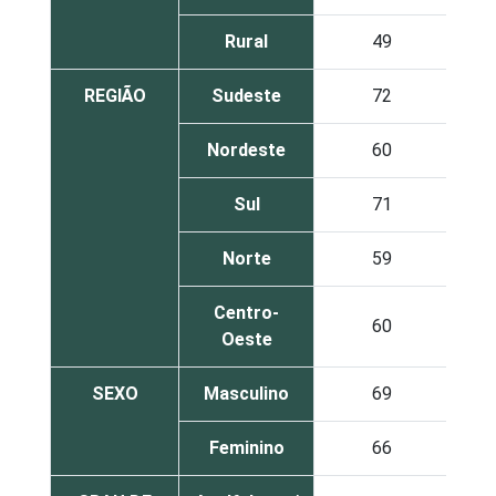
Rural
49
REGIÃO
Sudeste
72
Nordeste
60
Sul
71
Norte
59
Centro-
60
Oeste
SEXO
Masculino
69
Feminino
66