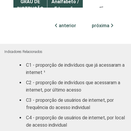
GRAU DE
Analfabeto /
INSTRUÇÃO
Educação
45
infantil
anterior
próxima
Fundamental
46
Médio
71
Indicadores Relacionados
Superior
87
C1 - proporção de indivíduos que já acessaram a
internet ¹
FAIXA
De 10 a 15
32
ETÁRIA
anos
C2 - proporção de indivíduos que acessaram a
internet, por último acesso
De 16 a 24
65
C3 - proporção de usuários de internet, por
anos
frequência do acesso individual
De 25 a 34
C4 - proporção de usuários de internet, por local
80
anos
de acesso individual