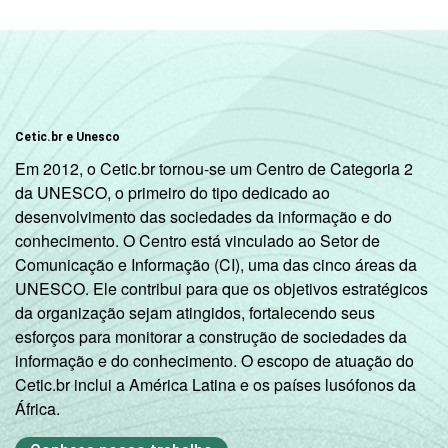
DE
ATIVIDADE
Não PEA
47
1
Base: 80,9 milhões de pessoas que usaram
a Internet há menos de três meses em
relação ao momento da entrevista.
Cetic.br e Unesco
Respostas estimuladas. Cada item
Em 2012, o Cetic.br tornou-se um Centro de Categoria 2
apresentado se refere apenas aos
da UNESCO, o primeiro do tipo dedicado ao
resultados da alternativa "sim". Dados
desenvolvimento das sociedades da informação e do
coletados entre outubro de 2012 e fevereiro
conhecimento. O Centro está vinculado ao Setor de
de 2013.
Comunicação e Informação (CI), uma das cinco áreas da
Veja a tabela com as
margens de erros para
UNESCO. Ele contribui para que os objetivos estratégicos
este indicador.
da organização sejam atingidos, fortalecendo seus
Fonte: NIC.br - out/2012 a fev/2013
esforços para monitorar a construção de sociedades da
informação e do conhecimento. O escopo de atuação do
Cetic.br inclui a América Latina e os países lusófonos da
África.