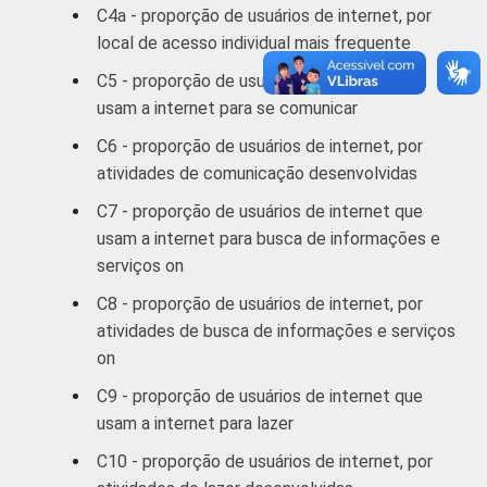
C4a - proporção de usuários de internet, por
De 35 a 44
82
local de acesso individual mais frequente
anos
C5 - proporção de usuários de internet que
De 45 a 59
usam a internet para se comunicar
80
anos
C6 - proporção de usuários de internet, por
atividades de comunicação desenvolvidas
60 anos ou
71
mais
C7 - proporção de usuários de internet que
usam a internet para busca de informações e
RENDA
Até 1 SM
40
serviços on
FAMILIAR
C8 - proporção de usuários de internet, por
Mais de 1
53
atividades de busca de informações e serviços
SM até 2 SM
on
Mais de 2
C9 - proporção de usuários de internet que
68
SM até 3 SM
usam a internet para lazer
C10 - proporção de usuários de internet, por
Mais de 3
76