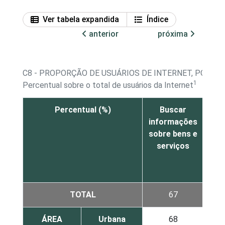
Ver tabela expandida
Índice
anterior
próxima
C8 - PROPORÇÃO DE USUÁRIOS DE INTERNET, POR A
1
Percentual sobre o total de usuários da Internet
Percentual (%)
Buscar
informações
in
sobre bens e
sob
serviços
ent
TOTAL
67
ÁREA
Urbana
68