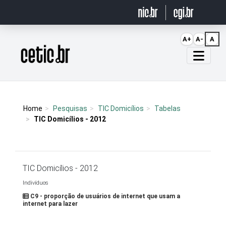
Ir para o conteúdo
A+
A-
A
Página inicial
Home
Pesquisas
TIC Domicílios
Tabelas
TIC Domicílios - 2012
TIC Domicílios - 2012
Indivíduos
C9 - proporção de usuários de internet que usam a
internet para lazer