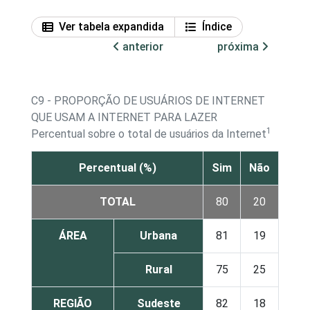
Ver tabela expandida
Índice
anterior
próxima
C9 - PROPORÇÃO DE USUÁRIOS DE INTERNET
QUE USAM A INTERNET PARA LAZER
1
Percentual sobre o total de usuários da Internet
Percentual (%)
Sim
Não
TOTAL
80
20
ÁREA
Urbana
81
19
Rural
75
25
REGIÃO
Sudeste
82
18