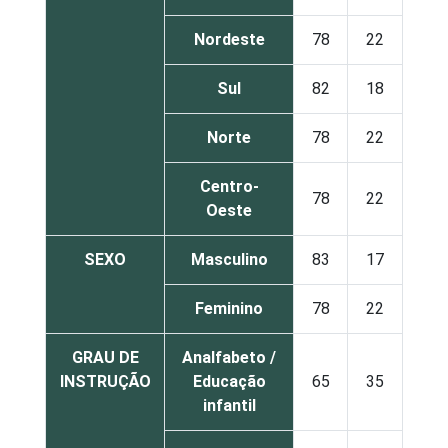
Nordeste
78
22
Sul
82
18
Norte
78
22
Centro-
78
22
Oeste
SEXO
Masculino
83
17
Feminino
78
22
GRAU DE
Analfabeto /
INSTRUÇÃO
Educação
65
35
infantil