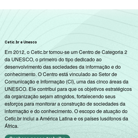
relação ao momento da entrevista. Dados
coletados entre outubro de 2012 e fevereiro
de 2013.
Veja a tabela com as
margens de erros para
este indicador.
Fonte: NIC.br - out/2012 a fev/2013
Cetic.br e Unesco
Em 2012, o Cetic.br tornou-se um Centro de Categoria 2
da UNESCO, o primeiro do tipo dedicado ao
desenvolvimento das sociedades da informação e do
conhecimento. O Centro está vinculado ao Setor de
Comunicação e Informação (CI), uma das cinco áreas da
UNESCO. Ele contribui para que os objetivos estratégicos
da organização sejam atingidos, fortalecendo seus
esforços para monitorar a construção de sociedades da
informação e do conhecimento. O escopo de atuação do
Cetic.br inclui a América Latina e os países lusófonos da
África.