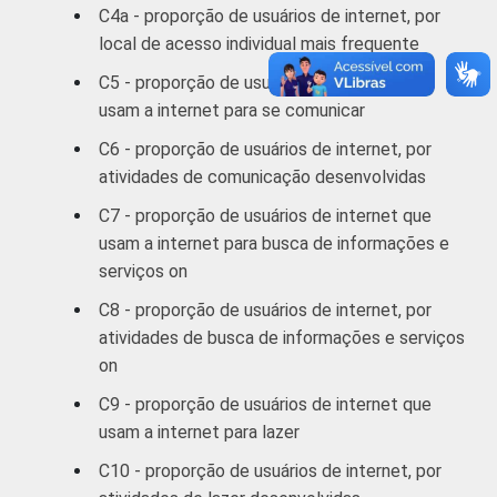
67
33
C4a - proporção de usuários de internet, por
anos
local de acesso individual mais frequente
60 anos ou
C5 - proporção de usuários de internet que
63
37
mais
usam a internet para se comunicar
C6 - proporção de usuários de internet, por
RENDA
Até 1 SM
74
26
atividades de comunicação desenvolvidas
FAMILIAR
Mais de 1 SM
C7 - proporção de usuários de internet que
75
25
até 2 SM
usam a internet para busca de informações e
serviços on
Mais de 2 SM
79
21
C8 - proporção de usuários de internet, por
até 3 SM
atividades de busca de informações e serviços
on
Mais de 3 SM
83
17
até 5 SM
C9 - proporção de usuários de internet que
usam a internet para lazer
Mais de 5 SM
86
14
C10 - proporção de usuários de internet, por
até 10 SM