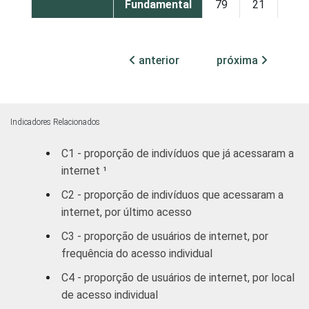
Fundamental
79
21
Médio
78
22
anterior
próxima
Superior
87
13
FAIXA
De 10 a 15
87
13
ETÁRIA
anos
Indicadores Relacionados
C1 - proporção de indivíduos que já acessaram a
De 16 a 24
87
13
internet ¹
anos
C2 - proporção de indivíduos que acessaram a
De 25 a 34
internet, por último acesso
81
19
anos
C3 - proporção de usuários de internet, por
frequência do acesso individual
De 35 a 44
73
27
anos
C4 - proporção de usuários de internet, por local
de acesso individual
De 45 a 59