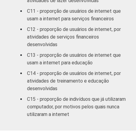
atividades de lazer desenvolvidas
C11 - proporção de usuários de internet que
Mais de 10
88
12
SM
usam a internet para serviços financeiros
C12 - proporção de usuários de internet, por
CLASSE
A
88
12
atividades de serviços financeiros
SOCIAL
desenvolvidas
B
83
17
C13 - proporção de usuários de internet que
usam a internet para educação
C
78
22
C14 - proporção de usuários de internet, por
DE
78
22
atividades de treinamento e educação
desenvolvidas
CONDIÇÃO
PEA
78
22
C15 - proporção de indivíduos que já utilizaram
DE
computador, por motivos pelos quais nunca
ATIVIDADE
Não PEA
84
16
utilizaram a internet
1
Base: 80,9 milhões de pessoas que usaram
a Internet há menos de três meses em