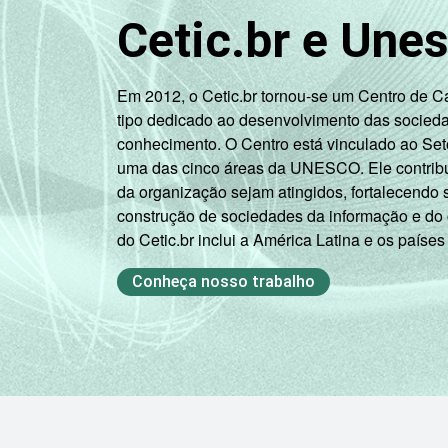
SM
Cetic.br e Une
CLASSE
A
SOCIAL
Em 2012, o Cetic.br tornou-se um Centro de 
B
tipo dedicado ao desenvolvimento das socied
conhecimento. O Centro está vinculado ao Set
C
uma das cinco áreas da UNESCO. Ele contribui
da organização sejam atingidos, fortalecendo 
DE
construção de sociedades da informação e do
do Cetic.br inclui a América Latina e os países
CONDIÇÃO
PEA
DE
Conheça nosso trabalho
ATIVIDADE
Não PEA
1
Base: 80,9 milhões de pessoas que us
Cada item apresentado se refere apenas
Veja a tabela com as
margens de erros 
Fonte: NIC.br - out/2012 a fev/2013