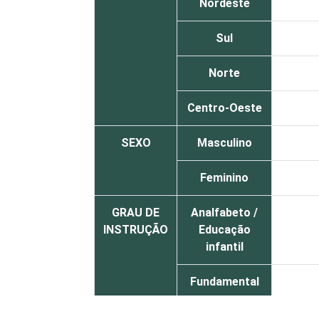
Nordeste
Sul
Norte
Centro-Oeste
SEXO
Masculino
Feminino
GRAU DE
Analfabeto /
INSTRUÇÃO
Educação
infantil
Fundamental
Médio