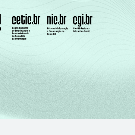
47
70
85
94
70
92
o da entrevista. Respostas estimuladas.
tubro de 2012 e fevereiro de 2013.