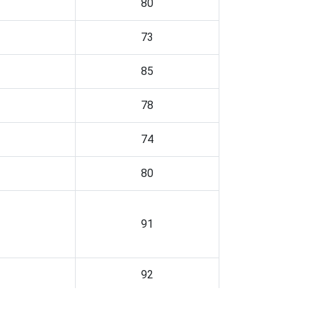
80
73
85
78
74
80
91
92
79