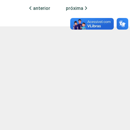
anterior
próxima
57
98
81
68
68
69