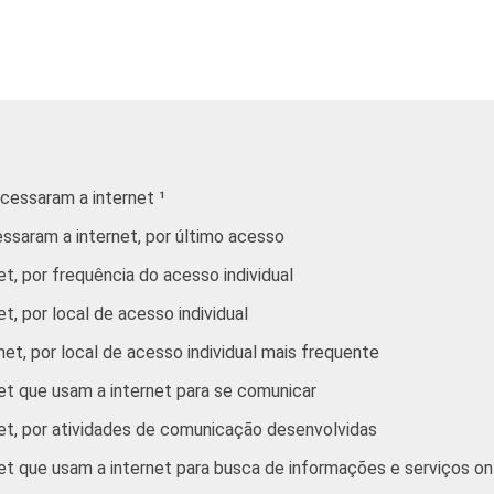
41
33
1
0
acessaram a internet ¹
17
12
essaram a internet, por último acesso
et, por frequência do acesso individual
31
21
t, por local de acesso individual
net, por local de acesso individual mais frequente
31
20
net que usam a internet para se comunicar
net, por atividades de comunicação desenvolvidas
30
19
net que usam a internet para busca de informações e serviços on