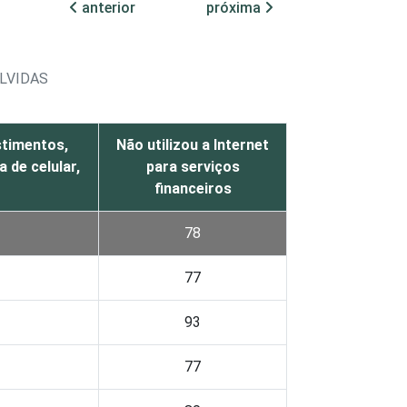
anterior
próxima
OLVIDAS
timentos,
Não utilizou a Internet
 de celular,
para serviços
financeiros
78
77
93
77