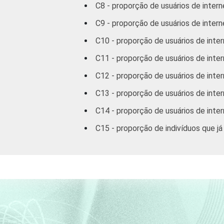
C8 - proporção de usuários de intern
60 anos ou
mais
C9 - proporção de usuários de intern
C10 - proporção de usuários de inter
RENDA
Até 1 SM
FAMILIAR
C11 - proporção de usuários de inter
Mais de 1 SM
C12 - proporção de usuários de inter
até 2 SM
C13 - proporção de usuários de inte
Mais de 2 SM
C14 - proporção de usuários de inte
até 3 SM
C15 - proporção de indivíduos que já
Mais de 3 SM
até 5 SM
Mais de 5 SM
até 10 SM
Mais de 10