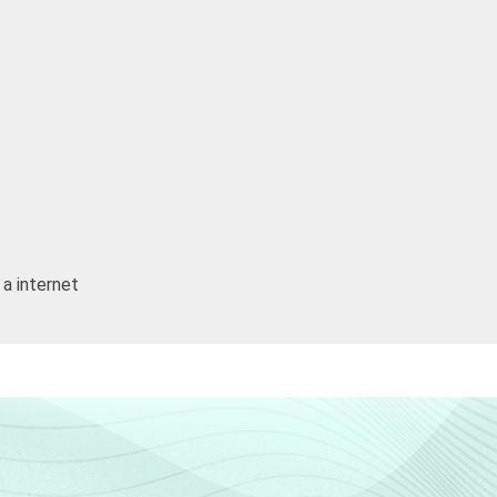
80
95
89
83
 a internet
74
64
45