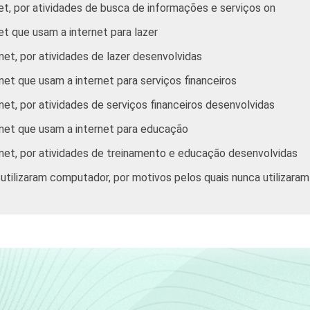
et, por atividades de busca de informações e serviços on
19
16
et que usam a internet para lazer
net, por atividades de lazer desenvolvidas
5
3
net que usam a internet para serviços financeiros
10
6
net, por atividades de serviços financeiros desenvolvidas
rnet que usam a internet para educação
17
9
rnet, por atividades de treinamento e educação desenvolvidas
 utilizaram computador, por motivos pelos quais nunca utilizaram
25
16
36
25
54
43