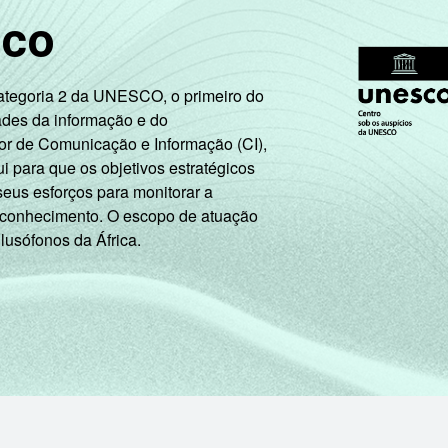
sco
53
44
Categoria 2 da UNESCO, o primeiro do
29
20
ades da informação e do
or de Comunicação e Informação (CI),
14
8
 para que os objetivos estratégicos
seus esforços para monitorar a
5
3
 conhecimento. O escopo de atuação
 lusófonos da África.
29
19
7
4
aram a Internet há menos de três meses em relação ao moment
 aos resultados da alternativa "sim". Dados coletados entre ou
para este indicador.