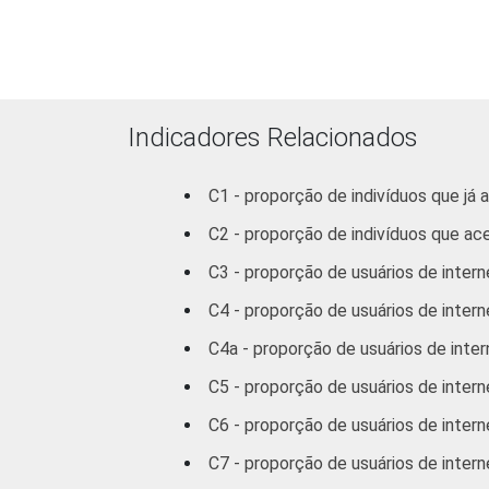
Superior
FAIXA
De 10 a 15
ETÁRIA
anos
Indicadores Relacionados
De 16 a 24
C1 - proporção de indivíduos que já 
anos
C2 - proporção de indivíduos que ac
De 25 a 34
C3 - proporção de usuários de intern
anos
C4 - proporção de usuários de interne
De 35 a 44
C4a - proporção de usuários de inter
anos
C5 - proporção de usuários de inter
De 45 a 59
C6 - proporção de usuários de inter
anos
C7 - proporção de usuários de inter