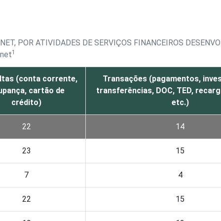
RNET, POR ATIVIDADES DE SERVIÇOS FINANCEIROS DESENV
1
rnet
tas (conta corrente,
Transações (pagamentos, inves
upança, cartão de
transferências, DOC, TED, recarga
crédito)
etc.)
22
14
23
15
7
4
22
15