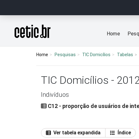
Ir para o conteúdo
Página inicial
Home
Pesq
Home
Pesquisas
TIC Domicílios
Tabelas
TIC Domicílios - 201
Indivíduos
C12 - proporção de usuários de inte
Ver tabela expandida
Índice