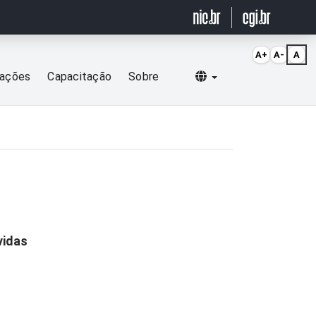
A+
A-
A
Selecionar idioma
cações
Capacitação
Sobre
vidas