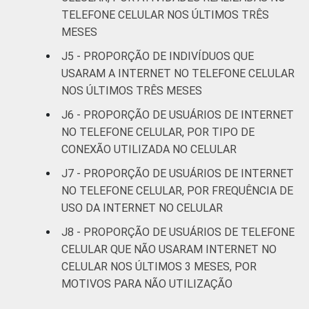
Mais de 3
TELEFONE CELULAR NOS ÚLTIMOS TRÊS
95
5
0
SM até 5 SM
MESES
J5 - PROPORÇÃO DE INDIVÍDUOS QUE
Mais de 5
USARAM A INTERNET NO TELEFONE CELULAR
SM até 10
95
5
0
NOS ÚLTIMOS TRÊS MESES
SM
J6 - PROPORÇÃO DE USUÁRIOS DE INTERNET
Mais de 10
NO TELEFONE CELULAR, POR TIPO DE
95
5
0
SM
CONEXÃO UTILIZADA NO CELULAR
J7 - PROPORÇÃO DE USUÁRIOS DE INTERNET
Classe
A
97
3
0
NO TELEFONE CELULAR, POR FREQUÊNCIA DE
social
USO DA INTERNET NO CELULAR
B
95
5
0
J8 - PROPORÇÃO DE USUÁRIOS DE TELEFONE
C
87
12
0
CELULAR QUE NÃO USARAM INTERNET NO
CELULAR NOS ÚLTIMOS 3 MESES, POR
DE
64
35
1
MOTIVOS PARA NÃO UTILIZAÇÃO