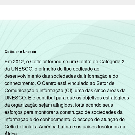
Condição
PEA
90
10
0
de
atividade
Não PEA
75
25
1
1
Base: 172.749.643 pessoas. Dados
coletados entre outubro de 2014 e março de
2015.
Cetic.br e Unesco
Em 2012, o Cetic.br tornou-se um Centro de Categoria 2
da UNESCO, o primeiro do tipo dedicado ao
desenvolvimento das sociedades da informação e do
conhecimento. O Centro está vinculado ao Setor de
Comunicação e Informação (CI), uma das cinco áreas da
UNESCO. Ele contribui para que os objetivos estratégicos
da organização sejam atingidos, fortalecendo seus
esforços para monitorar a construção de sociedades da
informação e do conhecimento. O escopo de atuação do
Cetic.br inclui a América Latina e os países lusófonos da
África.