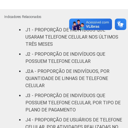
De 35 a 44
92
8
0
Indicadores Relacionados
anos
J1 - PROPORÇÃO DE INDIVÍDUOS QUE
De 45 a 59
USARAM TELEFONE CELULAR NOS ÚLTIMOS
85
14
0
anos
TRÊS MESES
J2 - PROPORÇÃO DE INDIVÍDUOS QUE
60 anos ou
64
35
1
POSSUEM TELEFONE CELULAR
mais
J2A - PROPORÇÃO DE INDIVÍDUOS, POR
Renda
Até 1 SM
68
31
0
QUANTIDADE DE LINHAS DE TELEFONE
familiar
CELULAR
Mais de 1
82
17
1
J3 - PROPORÇÃO DE INDIVÍDUOS QUE
SM até 2 SM
POSSUEM TELEFONE CELULAR, POR TIPO DE
PLANO DE PAGAMENTO
Mais de 2
89
11
0
SM até 3 SM
J4 - PROPORÇÃO DE USUÁRIOS DE TELEFONE
CELULAR, POR ATIVIDADES REALIZADAS NO