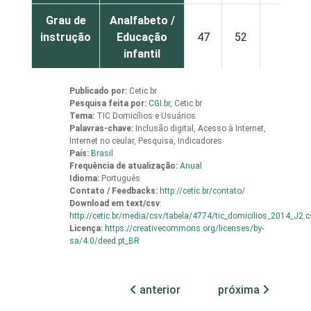
Grau de
Analfabeto /
instrução
Educação
47
52
1
infantil
Fundamental
79
20
1
Publicado por:
Cetic.br
Pesquisa feita por:
CGI.br
,
Cetic.br
Tema:
TIC Domicílios e Usuários
Médio
96
4
0
Palavras-chave:
Inclusão digital, Acesso à Internet,
Internet no ceular, Pesquisa, Indicadores
País:
Brasil
Superior
98
1
0
Frequência de atualização:
Anual
Idioma:
Português
Faixa
De 10 a 15
Contato / Feedbacks:
http://cetic.br/contato/
71
28
1
Download em
text/csv
:
etária
anos
http://cetic.br/media/csv/tabela/4774/tic_domicilios_2014_J2.c
Licença:
https://creativecommons.org/licenses/by-
De 16 a 24
sa/4.0/deed.pt_BR
93
7
0
anos
anterior
próxima
De 25 a 34
93
7
0
anos