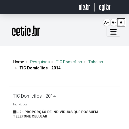
Ir para o conteúdo
A+
A-
A
Página inicial
Home
Pesquisas
TIC Domicílios
Tabelas
TIC Domicílios - 2014
TIC Domicílios - 2014
Indivíduos
J2 - PROPORÇÃO DE INDIVÍDUOS QUE POSSUEM
TELEFONE CELULAR