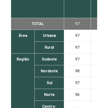
TOTAL
97
62
Área
Urbana
97
65
Rural
97
43
Região
Sudeste
97
66
Nordeste
98
55
Sul
97
60
Norte
96
62
Centro-