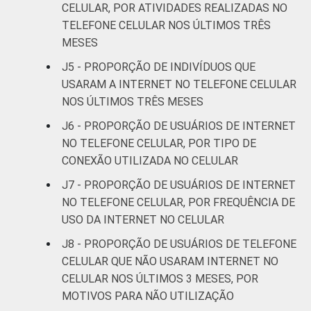
CELULAR, POR ATIVIDADES REALIZADAS NO
97
55
SM até 2 SM
TELEFONE CELULAR NOS ÚLTIMOS TRÊS
MESES
Mais de 2
97
64
J5 - PROPORÇÃO DE INDIVÍDUOS QUE
SM até 3 SM
USARAM A INTERNET NO TELEFONE CELULAR
Mais de 3
NOS ÚLTIMOS TRÊS MESES
98
74
SM até 5 SM
J6 - PROPORÇÃO DE USUÁRIOS DE INTERNET
NO TELEFONE CELULAR, POR TIPO DE
Mais de 5
CONEXÃO UTILIZADA NO CELULAR
SM até 10
98
77
J7 - PROPORÇÃO DE USUÁRIOS DE INTERNET
SM
NO TELEFONE CELULAR, POR FREQUÊNCIA DE
Mais de 10
USO DA INTERNET NO CELULAR
99
82
SM
J8 - PROPORÇÃO DE USUÁRIOS DE TELEFONE
CELULAR QUE NÃO USARAM INTERNET NO
Classe
A
98
67
CELULAR NOS ÚLTIMOS 3 MESES, POR
social
MOTIVOS PARA NÃO UTILIZAÇÃO
B
98
77