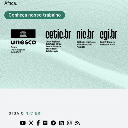
África.
Conheça nosso trabalho
SIGA O
NIC.BR
YOUTUBE DO NIC.BR (ABRE EM NOVA ABA)
TWITTER DO NIC.BR (ABRE EM NOVA ABA)
FACEBOOK DO NIC.BR (ABRE EM NOVA AB
FLICKR DO NIC.BR (ABRE EM NOVA AB
TELEGRAM DO NIC.BR (ABRE EM N
LINKEDIN DO NIC.BR (ABRE EM
INSTAGRAM DO NIC.BR (AB
RSS DO NIC.BR (ABRE 