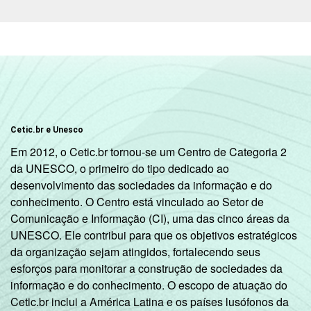
C
97
61
DE
97
39
Condição
PEA
97
65
de
atividade
Não PEA
96
56
Cetic.br e Unesco
Em 2012, o Cetic.br tornou-se um Centro de Categoria 2
1
Base: 148.405.357 pessoas que utilizaram
da UNESCO, o primeiro do tipo dedicado ao
telefone celular há menos de três meses em
desenvolvimento das sociedades da informação e do
relação ao momento da entrevista.
conhecimento. O Centro está vinculado ao Setor de
Respostas estimuladas e rodiziadas. Cada
Comunicação e Informação (CI), uma das cinco áreas da
item apresentado se refere apenas aos
UNESCO. Ele contribui para que os objetivos estratégicos
resultados da alternativa "sim". Dados
da organização sejam atingidos, fortalecendo seus
coletados entre outubro de 2014 e março de
esforços para monitorar a construção de sociedades da
2015.
informação e do conhecimento. O escopo de atuação do
Cetic.br inclui a América Latina e os países lusófonos da