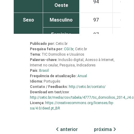
94
62
Oeste
Sexo
Masculino
97
60
Feminino
97
64
Publicado por:
Cetic.br
Grau de
Analfabeto /
Pesquisa feita por:
CGI.br
,
Cetic.br
Tema:
TIC Domicílios e Usuários
instrução
Educação
97
13
Palavras-chave:
Inclusão digital, Acesso à Internet,
infantil
Internet no ceular, Pesquisa, Indicadores
País:
Brasil
Frequência de atualização:
Anual
Fundamental
96
48
Idioma:
Português
Contato / Feedbacks:
http://cetic.br/contato/
Download em
text/csv
Médio
:
97
77
http://cetic.br/media/csv/tabela/4777/tic_domicilios_2014_J4.c
Licença:
https://creativecommons.org/licenses/by-
Superior
99
81
sa/4.0/deed.pt_BR
Faixa
De 10 a 15
94
79
etária
anos
anterior
próxima