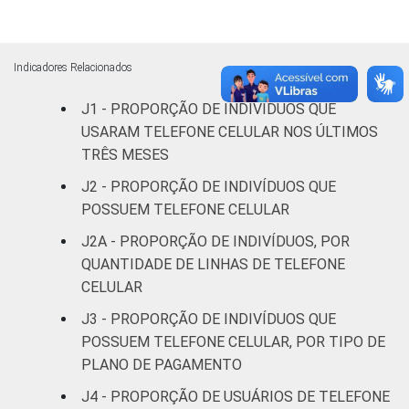
De 16 a 24
98
87
anos
Indicadores Relacionados
De 25 a 34
98
77
J1 - PROPORÇÃO DE INDIVÍDUOS QUE
anos
USARAM TELEFONE CELULAR NOS ÚLTIMOS
TRÊS MESES
De 35 a 44
97
61
anos
J2 - PROPORÇÃO DE INDIVÍDUOS QUE
POSSUEM TELEFONE CELULAR
De 45 a 59
J2A - PROPORÇÃO DE INDIVÍDUOS, POR
97
40
anos
QUANTIDADE DE LINHAS DE TELEFONE
CELULAR
60 anos ou
98
17
J3 - PROPORÇÃO DE INDIVÍDUOS QUE
mais
POSSUEM TELEFONE CELULAR, POR TIPO DE
Renda
Até 1 SM
96
42
PLANO DE PAGAMENTO
familiar
J4 - PROPORÇÃO DE USUÁRIOS DE TELEFONE
Mais de 1