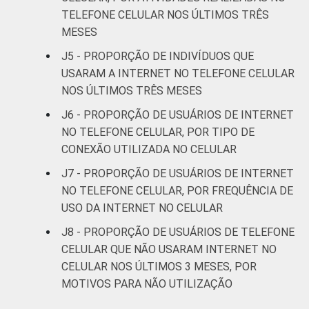
Mais de 3
TELEFONE CELULAR NOS ÚLTIMOS TRÊS
5
63
28
3
SM até 5 SM
MESES
J5 - PROPORÇÃO DE INDIVÍDUOS QUE
Mais de 5
USARAM A INTERNET NO TELEFONE CELULAR
SM até 10
5
61
31
3
NOS ÚLTIMOS TRÊS MESES
SM
J6 - PROPORÇÃO DE USUÁRIOS DE INTERNET
Mais de 10
NO TELEFONE CELULAR, POR TIPO DE
5
61
29
5
SM
CONEXÃO UTILIZADA NO CELULAR
J7 - PROPORÇÃO DE USUÁRIOS DE INTERNET
Classe
A
3
68
25
4
NO TELEFONE CELULAR, POR FREQUÊNCIA DE
social
USO DA INTERNET NO CELULAR
B
5
63
29
3
J8 - PROPORÇÃO DE USUÁRIOS DE TELEFONE
C
12
59
26
2
CELULAR QUE NÃO USARAM INTERNET NO
CELULAR NOS ÚLTIMOS 3 MESES, POR
DE
35
50
13
1
MOTIVOS PARA NÃO UTILIZAÇÃO