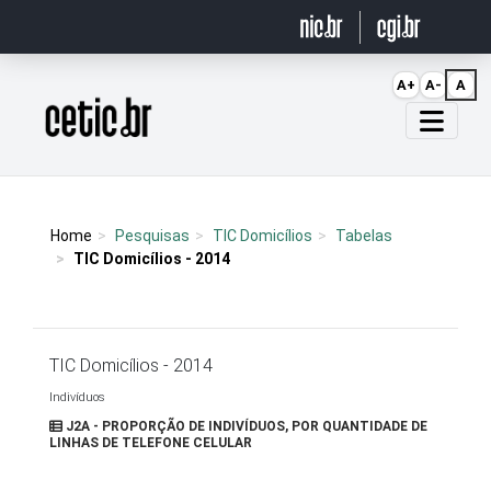
Ir para o conteúdo
A+
A-
A
Página inicial
Home
Pesquisas
TIC Domicílios
Tabelas
TIC Domicílios - 2014
TIC Domicílios - 2014
Indivíduos
J2A - PROPORÇÃO DE INDIVÍDUOS, POR QUANTIDADE DE
LINHAS DE TELEFONE CELULAR