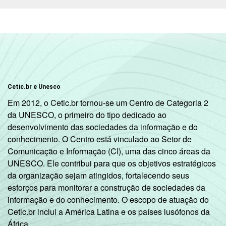
Condição
PEA
10
60
27
3
de
atividade
Não PEA
25
56
18
1
1
Base: 172.749.643 pessoas. Dados
coletados entre outubro de 2014 e março de
2015.
Cetic.br e Unesco
Em 2012, o Cetic.br tornou-se um Centro de Categoria 2
da UNESCO, o primeiro do tipo dedicado ao
desenvolvimento das sociedades da informação e do
conhecimento. O Centro está vinculado ao Setor de
Comunicação e Informação (CI), uma das cinco áreas da
UNESCO. Ele contribui para que os objetivos estratégicos
da organização sejam atingidos, fortalecendo seus
esforços para monitorar a construção de sociedades da
informação e do conhecimento. O escopo de atuação do
Cetic.br inclui a América Latina e os países lusófonos da
África.