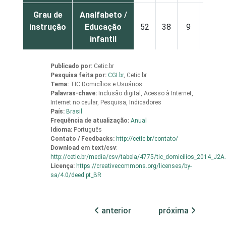
Grau de
Analfabeto /
instrução
Educação
52
38
9
0
infantil
Fundamental
20
58
20
2
Publicado por:
Cetic.br
Pesquisa feita por:
CGI.br
,
Cetic.br
Tema:
TIC Domicílios e Usuários
Médio
4
62
31
3
Palavras-chave:
Inclusão digital, Acesso à Internet,
Internet no ceular, Pesquisa, Indicadores
País:
Brasil
Superior
1
64
30
4
Frequência de atualização:
Anual
Idioma:
Português
Faixa
De 10 a 15
Contato / Feedbacks:
http://cetic.br/contato/
28
49
21
1
Download em
text/csv
:
etária
anos
http://cetic.br/media/csv/tabela/4775/tic_domicilios_2014_J2A
Licença:
https://creativecommons.org/licenses/by-
De 16 a 24
sa/4.0/deed.pt_BR
7
64
27
2
anos
anterior
próxima
De 25 a 34
7
58
32
3
anos