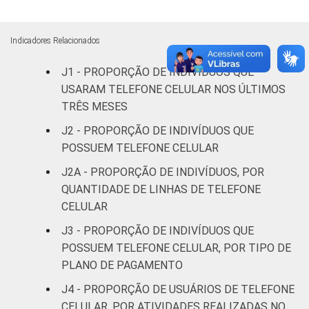
De 35 a 44
8
59
30
3
Indicadores Relacionados
anos
J1 - PROPORÇÃO DE INDIVÍDUOS QUE
De 45 a 59
USARAM TELEFONE CELULAR NOS ÚLTIMOS
14
62
20
3
anos
TRÊS MESES
J2 - PROPORÇÃO DE INDIVÍDUOS QUE
60 anos ou
35
54
9
1
POSSUEM TELEFONE CELULAR
mais
J2A - PROPORÇÃO DE INDIVÍDUOS, POR
Renda
Até 1 SM
31
49
18
2
QUANTIDADE DE LINHAS DE TELEFONE
familiar
CELULAR
Mais de 1
17
58
22
2
J3 - PROPORÇÃO DE INDIVÍDUOS QUE
SM até 2 SM
POSSUEM TELEFONE CELULAR, POR TIPO DE
PLANO DE PAGAMENTO
Mais de 2
11
60
27
2
SM até 3 SM
J4 - PROPORÇÃO DE USUÁRIOS DE TELEFONE
CELULAR, POR ATIVIDADES REALIZADAS NO