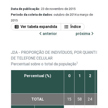
Data de publicação:
23 de novembro de 2015
Período da coleta de dados:
outubro de 2014 a março de
2015
Ver tabela expandida
Índice
anterior
próxima
J2A - PROPORÇÃO DE INDIVÍDUOS, POR QUANTIDADE 
DE TELEFONE CELULAR
1
Percentual sobre o total da população
Percentual (%)
0
1
2
3
ou
+
TOTAL
15
58
24
2