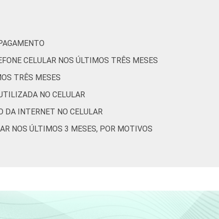
2
1
1
1
E PAGAMENTO
LEFONE CELULAR NOS ÚLTIMOS TRÊS MESES
2
0
MOS TRÊS MESES
0
0
UTILIZADA NO CELULAR
O DA INTERNET NO CELULAR
0
1
AR NOS ÚLTIMOS 3 MESES, POR MOTIVOS
1
1
3
1
7
3
2
1