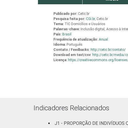
Superior
Publicado por:
Cetic.br
Pesquisa feita por:
CGI.br
,
Cetic.br
Tema:
TIC Domicílios e Usuários
Faixa etária
De 10 a 15 ano
Palavras-chave:
Inclusão digital, Acesso à Inte
País:
Brasil
Frequência de atualização:
Anual
De 16 a 24 ano
Idioma:
Português
Contato / Feedbacks:
http://cetic.br/contato/
De 25 a 34 ano
Download em
text/csv
:
http://cetic.br/media/
Licença:
https://creativecommons.org/licenses
De 35 a 44 ano
De 45 a 59 ano
60 anos ou mai
Indicadores Relacionados
Renda familiar
Até 1 SM
J1 - PROPORÇÃO DE INDIVÍDUOS
Mais de 1 SM até 