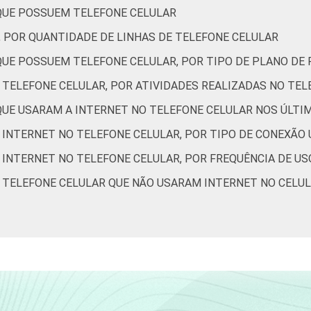
 QUE POSSUEM TELEFONE CELULAR
3 SM
85
12
, POR QUANTIDADE DE LINHAS DE TELEFONE CELULAR
5 SM
88
9
 QUE POSSUEM TELEFONE CELULAR, POR TIPO DE PLANO D
 TELEFONE CELULAR, POR ATIVIDADES REALIZADAS NO TE
10 SM
91
7
 QUE USARAM A INTERNET NO TELEFONE CELULAR NOS ÚLTI
93
6
 INTERNET NO TELEFONE CELULAR, POR TIPO DE CONEXÃO 
 INTERNET NO TELEFONE CELULAR, POR FREQUÊNCIA DE US
91
8
E TELEFONE CELULAR QUE NÃO USARAM INTERNET NO CELUL
89
9
81
15
68
22
86
11