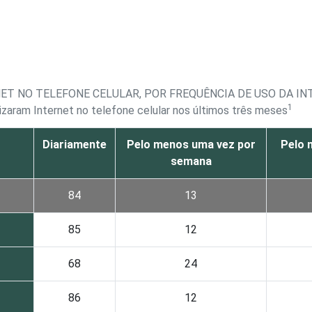
NET NO TELEFONE CELULAR, POR FREQUÊNCIA DE USO DA I
1
izaram Internet no telefone celular nos últimos três meses
Diariamente
Pelo menos uma vez por
Pelo 
semana
84
13
85
12
68
24
86
12