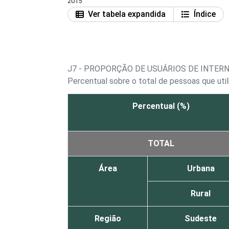
2015
Ver tabela expandida
Índice
J7 - PROPORÇÃO DE USUÁRIOS DE INTER
Percentual sobre o total de pessoas que util
Percentual (%)
TOTAL
Área
Urbana
Rural
Região
Sudeste