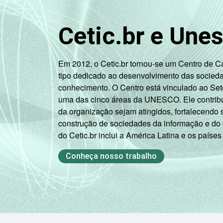
atividade
Não PEA
Cetic.br e Une
1
Base: 81.500.634 pessoas que utiliza
estimuladas. Dados coletados entre o
Em 2012, o Cetic.br tornou-se um Centro de 
tipo dedicado ao desenvolvimento das socied
conhecimento. O Centro está vinculado ao Set
uma das cinco áreas da UNESCO. Ele contribui
da organização sejam atingidos, fortalecendo 
construção de sociedades da informação e do
do Cetic.br inclui a América Latina e os países
Conheça nosso trabalho