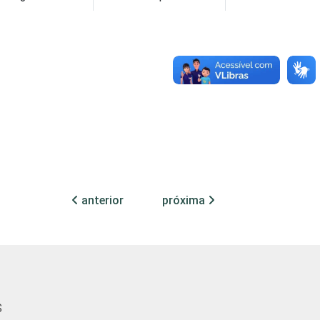
1
1
3
2
2
0
3
1
2
1
anterior
próxima
2
2
4
4
7
1
S
3
2