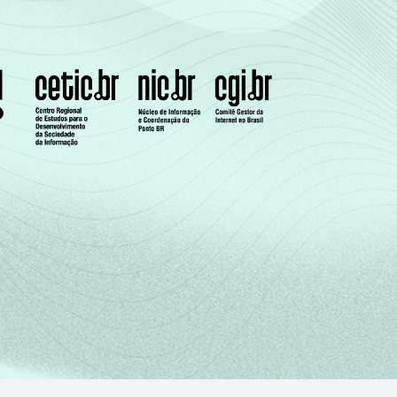
3
2
lação ao momento da entrevista. Respostas