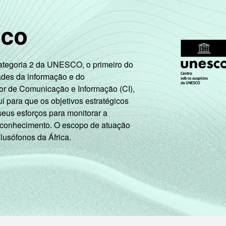
79
16
sco
ram Internet no telefone celular há menos de três meses em re
utubro de 2014 e março de 2015.
Categoria 2 da UNESCO, o primeiro do
ades da informação e do
or de Comunicação e Informação (CI),
 para que os objetivos estratégicos
seus esforços para monitorar a
 conhecimento. O escopo de atuação
 lusófonos da África.