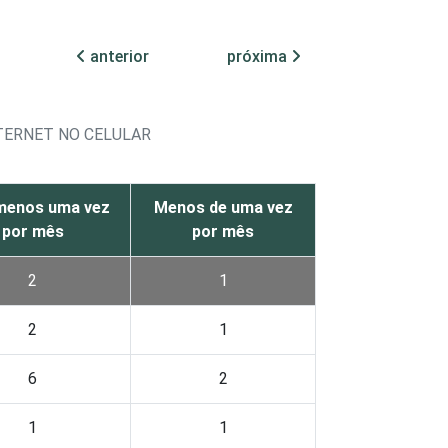
anterior
próxima
NTERNET NO CELULAR
menos uma vez
Menos de uma vez
por mês
por mês
2
1
2
1
6
2
1
1