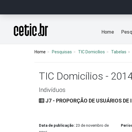
Ir para o conteúdo
Página inicial
Home
Pesq
Home
Pesquisas
TIC Domicílios
Tabelas
TIC Domicílios - 201
Indivíduos
J7 - PROPORÇÃO DE USUÁRIOS DE 
Data de publicação:
23 de novembro de
Perío