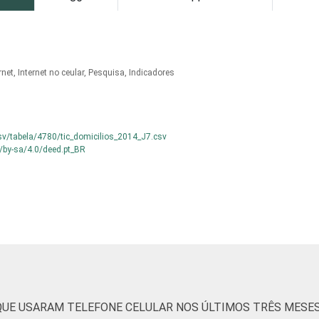
91
7
s
77
17
rnet, Internet no ceular, Pesquisa, Indicadores
s
88
9
s
87
9
csv/tabela/4780/tic_domicilios_2014_J7.csv
/by-sa/4.0/deed.pt_BR
s
82
14
s
76
20
s
70
21
65
27
 QUE USARAM TELEFONE CELULAR NOS ÚLTIMOS TRÊS MESE
2 SM
79
16