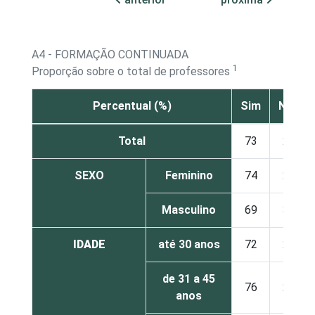
A4 - FORMAÇÃO CONTINUADA
1
Proporção sobre o total de professores
Percentual (%)
Sim
Não
Total
73
27
SEXO
Feminino
74
26
Masculino
69
31
IDADE
até 30 anos
72
28
de 31 a 45
76
24
anos