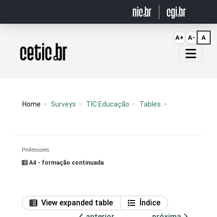
Ir para o conteúdo
A+
A-
A
Página inicial
Home
Surveys
TIC Educação
Tables
Professores
A4 - formação continuada
View expanded table
Índice
anterior
próxima