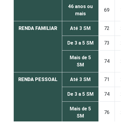
46 anos ou
69
31
mais
RENDA FAMILIAR
Até 3 SM
72
28
De 3 a 5 SM
73
27
Mais de 5
74
26
SM
RENDA PESSOAL
Até 3 SM
71
29
De 3 a 5 SM
74
26
Mais de 5
76
24
SM
REGIÃO
Norte /