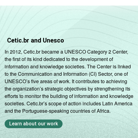
8ª série / 9º
ano do
73
27
Ensino
Fundamental
2º ano do
Cetic.br and Unesco
Ensino
69
31
In 2012, Cetic.br became a UNESCO Category 2 Center,
Médio
the first of its kind dedicated to the development of
information and knowledge societies. The Center is linked
COMPUTADOR
Tem
73
27
to the Communication and Information (CI) Sector, one of
INSTALADO NO
UNESCO’s five areas of work. It contributes to achieving
LABORATÓRIO DE
Não tem
the organization’s strategic objectives by strengthening its
73
27
INFORMÁTICA
efforts to monitor the building of information and knowledge
societies. Cetic.br’s scope of action includes Latin America
INTERNET
Tem
73
27
and the Portuguese-speaking countries of Africa.
INSTALADA NO
LABORATÓRIO DE
Learn about our work
Não tem
74
26
INFORMÁTICA