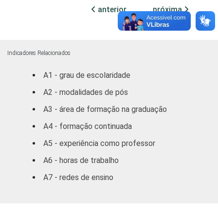
Centro
77
23
anterior
próxima
Oeste
Nordeste
72
28
Indicadores Relacionados
Sudeste
70
30
A1 - grau de escolaridade
Sul
79
21
A2 - modalidades de pós
A3 - área de formação na graduação
DEPENDÊNCIA
Municipal
78
22
ADMINISTRATIVA
A4 - formação continuada
Estadual
68
32
A5 - experiência como professor
A6 - horas de trabalho
SÉRIE
4ª série / 5º
ano do
A7 - redes de ensino
74
26
Ensino
Fundamental