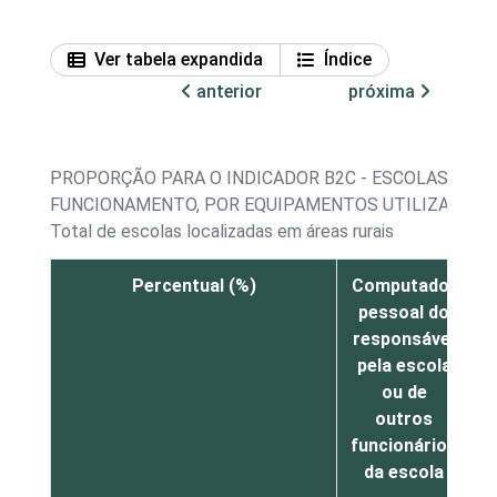
Ver tabela expandida
Índice
anterior
próxima
PROPORÇÃO PARA O INDICADOR B2C - ESCOLAS RU
FUNCIONAMENTO, POR EQUIPAMENTOS UTILIZADOS P
Total de escolas localizadas em áreas rurais
Percentual (%)
Computador
C
pessoal do
responsável
pela escola
ou de
outros
funcionários
da escola