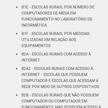
B1E - ESCOLAS RURAIS, POR NÚMERO DE
COMPUTADORES DE MESA EM
FUNCIONAMENTO NO LABORATÓRIO DE
INFORMÁTICA
B1F - ESCOLAS RURAIS, POR MEDIDAS
UTILIZADAS EM RELAÇÃO AOS
EQUIPAMENTOS
B2A - ESCOLAS RURAIS COM ACESSO À
INTERNET
B2A2 - ESCOLAS RURAIS COM ACESSO À
INTERNET - ESCOLAS QUE POSSUEM
COMPUTADOR E ESCOLAS QUE ACESSAM A
REDE POR MEIO DE OUTROS DISPOSITIVOS
B2B - ESCOLAS RURAIS QUE NÃO POSSUEM
COMPUTADOR OU COMPUTADOR EM
FUNCIONAMENTO, MAS POSSUEM ACESSO À