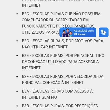
INTERNET
B2C - ESCOLAS RURAIS QUE NÃO POSSUEM
COMPUTADOR OU COMPUTADOR EM
FUNCIONAMENTO, POR EQUIPAMENTOS
UTILIZADOS PARA ACESSO À INTERNET
B2D - ESCOLAS RURAIS, POR MOTIVOS PARA
NÃO UTILIZAR INTERNET
B2E - ESCOLAS RURAIS, POR PRINCIPAL TIPO
DE CONEXÃO UTILIZADO PARA ACESSAR A
INTERNET
B2F - ESCOLAS RURAIS, POR VELOCIDADE DA
PRINCIPAL CONEXÃO À INTERNET
B3A - ESCOLAS RURAIS COM ACESSO À
INTERNET SEM FIO
B3B - ESCOLAS RURAIS, POR RESTRIÇÕES