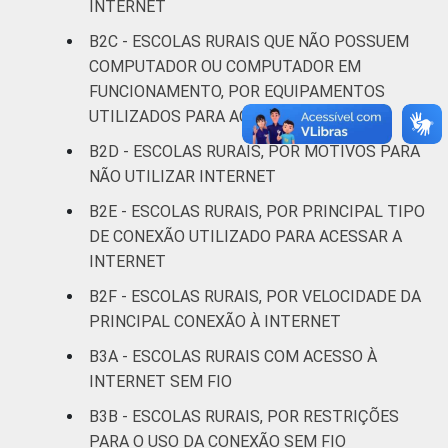
INTERNET
B2C - ESCOLAS RURAIS QUE NÃO POSSUEM
COMPUTADOR OU COMPUTADOR EM
FUNCIONAMENTO, POR EQUIPAMENTOS
UTILIZADOS PARA ACESSO À INTERNET
B2D - ESCOLAS RURAIS, POR MOTIVOS PARA
NÃO UTILIZAR INTERNET
B2E - ESCOLAS RURAIS, POR PRINCIPAL TIPO
DE CONEXÃO UTILIZADO PARA ACESSAR A
INTERNET
B2F - ESCOLAS RURAIS, POR VELOCIDADE DA
PRINCIPAL CONEXÃO À INTERNET
B3A - ESCOLAS RURAIS COM ACESSO À
INTERNET SEM FIO
B3B - ESCOLAS RURAIS, POR RESTRIÇÕES
PARA O USO DA CONEXÃO SEM FIO