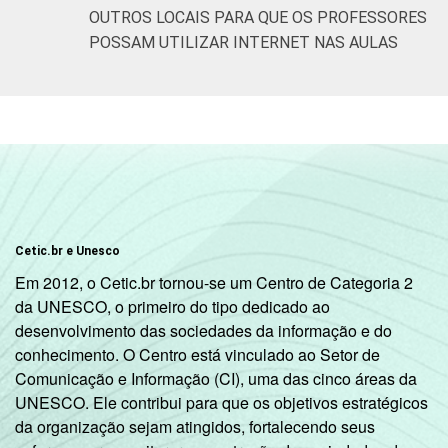
OUTROS LOCAIS PARA QUE OS PROFESSORES
POSSAM UTILIZAR INTERNET NAS AULAS
Cetic.br e Unesco
Em 2012, o Cetic.br tornou-se um Centro de Categoria 2
da UNESCO, o primeiro do tipo dedicado ao
desenvolvimento das sociedades da informação e do
conhecimento. O Centro está vinculado ao Setor de
Comunicação e Informação (CI), uma das cinco áreas da
UNESCO. Ele contribui para que os objetivos estratégicos
da organização sejam atingidos, fortalecendo seus