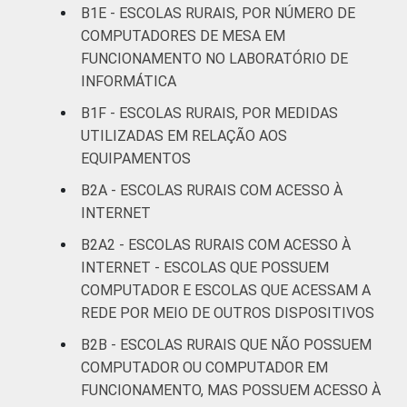
B1E - ESCOLAS RURAIS, POR NÚMERO DE
COMPUTADORES DE MESA EM
FUNCIONAMENTO NO LABORATÓRIO DE
INFORMÁTICA
B1F - ESCOLAS RURAIS, POR MEDIDAS
UTILIZADAS EM RELAÇÃO AOS
EQUIPAMENTOS
B2A - ESCOLAS RURAIS COM ACESSO À
INTERNET
B2A2 - ESCOLAS RURAIS COM ACESSO À
INTERNET - ESCOLAS QUE POSSUEM
COMPUTADOR E ESCOLAS QUE ACESSAM A
REDE POR MEIO DE OUTROS DISPOSITIVOS
B2B - ESCOLAS RURAIS QUE NÃO POSSUEM
COMPUTADOR OU COMPUTADOR EM
FUNCIONAMENTO, MAS POSSUEM ACESSO À