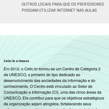
OUTROS LOCAIS PARA QUE OS PROFESSORES
POSSAM UTILIZAR INTERNET NAS AULAS
Cetic.br e Unesco
Em 2012, o Cetic.br tornou-se um Centro de Categoria 2
da UNESCO, o primeiro do tipo dedicado ao
desenvolvimento das sociedades da informação e do
conhecimento. O Centro está vinculado ao Setor de
Comunicação e Informação (CI), uma das cinco áreas da
UNESCO. Ele contribui para que os objetivos estratégicos
da organização sejam atingidos, fortalecendo seus