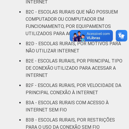
INTERNET
B2C - ESCOLAS RURAIS QUE NÃO POSSUEM
COMPUTADOR OU COMPUTADOR EM
FUNCIONAMENTO, POR EQUIPAMENTOS
UTILIZADOS PARA ACESSO À INTERNET
B2D - ESCOLAS RURAIS, POR MOTIVOS PARA
NÃO UTILIZAR INTERNET
B2E - ESCOLAS RURAIS, POR PRINCIPAL TIPO
DE CONEXÃO UTILIZADO PARA ACESSAR A
INTERNET
B2F - ESCOLAS RURAIS, POR VELOCIDADE DA
PRINCIPAL CONEXÃO À INTERNET
B3A - ESCOLAS RURAIS COM ACESSO À
INTERNET SEM FIO
B3B - ESCOLAS RURAIS, POR RESTRIÇÕES
PARA O USO DA CONEXÃO SEM FIO