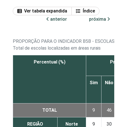
Ver tabela expandida
Índice
anterior
próxima
PROPORÇÃO PARA O INDICADOR B5B - ESCOLAS RU
Total de escolas localizadas em áreas rurais
Percentual (%)
Profess
Sim
Não
Nã
sa
TOTAL
9
46
-
REGIÃO
Norte
9
30
-