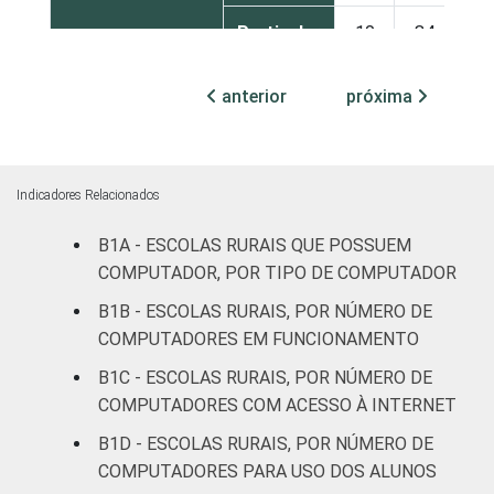
Particular
10
84
-
Fonte: CGI.br/NIC.br, Centro Regional de
anterior
próxima
Estudos para o Desenvolvimento da
Sociedade da Informação (Cetic.br),
Pesquisa sobre o uso das tecnologias de
informação e comunicação nas escolas
Indicadores Relacionados
brasileiras - TIC Educação 2017.
B1A - ESCOLAS RURAIS QUE POSSUEM
COMPUTADOR, POR TIPO DE COMPUTADOR
B1B - ESCOLAS RURAIS, POR NÚMERO DE
COMPUTADORES EM FUNCIONAMENTO
B1C - ESCOLAS RURAIS, POR NÚMERO DE
COMPUTADORES COM ACESSO À INTERNET
B1D - ESCOLAS RURAIS, POR NÚMERO DE
COMPUTADORES PARA USO DOS ALUNOS