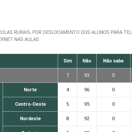
COLAS RURAIS, POR DESLOCAMENTO DOS ALUNOS PARA TE
ERNET NAS AULAS
Sim
Não
Não sabe
7
93
0
Norte
4
96
0
Centro-Oeste
5
95
0
Nordeste
8
92
0