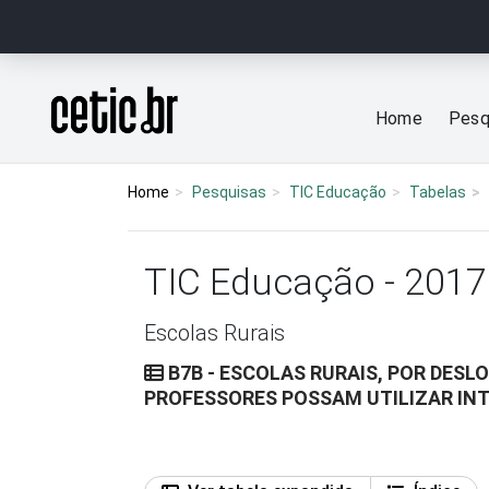
Ir para o conteúdo
Página inicial
Home
Pesq
Home
Pesquisas
TIC Educação
Tabelas
TIC Educação - 2017
Escolas Rurais
B7B - ESCOLAS RURAIS, POR DES
PROFESSORES POSSAM UTILIZAR IN