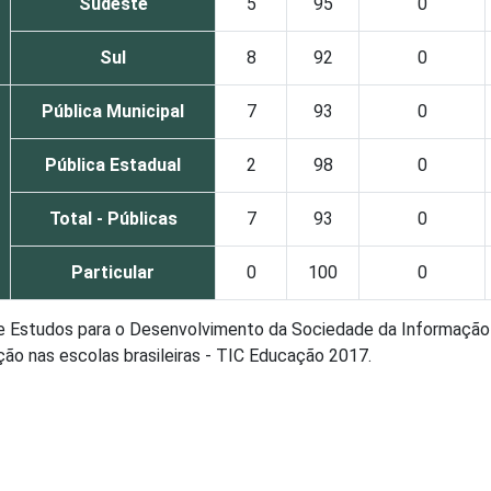
Sudeste
5
95
0
Sul
8
92
0
Pública Municipal
7
93
0
Pública Estadual
2
98
0
Total - Públicas
7
93
0
Particular
0
100
0
de Estudos para o Desenvolvimento da Sociedade da Informação 
ão nas escolas brasileiras - TIC Educação 2017.