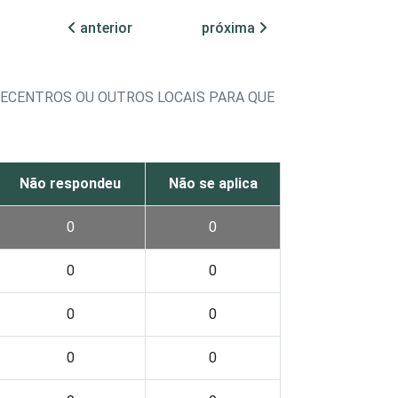
anterior
próxima
LECENTROS OU OUTROS LOCAIS PARA QUE
Não respondeu
Não se aplica
0
0
0
0
0
0
0
0