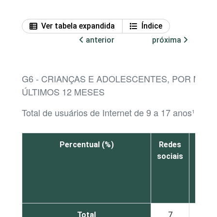
Ver tabela expandida
Índice
anterior
próxima
G6 - CRIANÇAS E ADOLESCENTES, POR MEI
ÚLTIMOS 12 MESES
Total de usuários de Internet de 9 a 17 anos¹
Percentual (%)
Redes
Mens
sociais
insta
Total
7