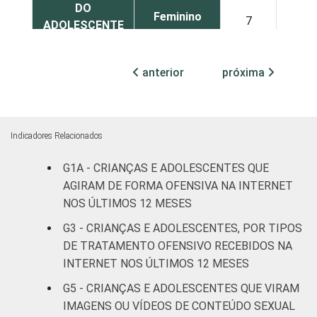
DO
Feminino
7
ADOLESCENTE
ESCOLARIDADE
Até
anterior
próxima
DOS PAIS OU
Fundamental
7
RESPONSÁVEIS
I
Fundamental
7
Indicadores Relacionados
II
G1A - CRIANÇAS E ADOLESCENTES QUE
Médio ou
AGIRAM DE FORMA OFENSIVA NA INTERNET
7
mais
NOS ÚLTIMOS 12 MESES
G3 - CRIANÇAS E ADOLESCENTES, POR TIPOS
FAIXA ETÁRIA
De 9 a 10
1
DE TRATAMENTO OFENSIVO RECEBIDOS NA
DA CRIANÇA
anos
INTERNET NOS ÚLTIMOS 12 MESES
OU DO
ADOLESCENTE
De 11 a 12
G5 - CRIANÇAS E ADOLESCENTES QUE VIRAM
2
anos
IMAGENS OU VÍDEOS DE CONTEÚDO SEXUAL