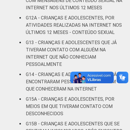
COM MENSAGENS DE CONTEÚDO SEXUAL NA
0
renda
INTERNET NOS ÚLTIMOS 12 MESES
G12A - CRIANÇAS E ADOLESCENTES, POR
Não sabe
7
ATIVIDADES REALIZADAS NA INTERNET NOS
ÚLTIMOS 12 MESES - CONTEÚDO SEXUAL
Não
15
respondeu
G13 - CRIANÇAS E ADOLESCENTES QUE JÁ
TIVERAM CONTATO COM ALGUÉM NA
CLASSE
AB
9
INTERNET QUE NÃO CONHECIAM
SOCIAL
PESSOALMENTE
C
6
G14 - CRIANÇAS E ADOLESCENTES QUE JÁ
ENCONTRARAM PESSOALMENTE ALGUÉM
DE
7
QUE CONHECERAM NA INTERNET
DOMICÍLIO
Sim
7
G15A - CRIANÇAS E ADOLESCENTES, POR
COM ACESSO
MEIOS EM QUE TIVERAM CONTATO COM
À INTERNET
Não
5
DESCONHECIDOS
G15B - CRIANÇAS E ADOLESCENTES QUE SE
Fonte: CGI.br/NIC.br, Centro Regional de