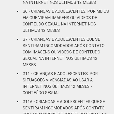
NA INTERNET NOS ÚLTIMOS 12 MESES
De 13 a 14
7
G6 - CRIANÇAS E ADOLESCENTES, POR MEIOS
anos
EM QUE VIRAM IMAGENS OU VÍDEOS DE
CONTEÚDO SEXUAL NA INTERNET NOS
De 15 a 17
13
ÚLTIMOS 12 MESES
anos
G7 - CRIANÇAS E ADOLESCENTES QUE SE
RENDA
Até 1 SM
8
SENTIRAM INCOMODADOS APÓS CONTATO
FAMILIAR
COM IMAGENS OU VÍDEOS DE CONTEÚDO
Mais de 1
SEXUAL NA INTERNET NOS ÚLTIMOS 12
5
SM até 2 SM
MESES
G11 - CRIANÇAS E ADOLESCENTES, POR
Mais de 2
6
SITUAÇÕES VIVENCIADAS AO USAR A
SM até 3 SM
INTERNET NOS ÚLTIMOS 12 MESES -
CONTEÚDO SEXUAL
Mais de 3
9
SM
G11A - CRIANÇAS E ADOLESCENTES QUE SE
SENTIRAM INCOMODADOS APÓS CONTATO
Não tem