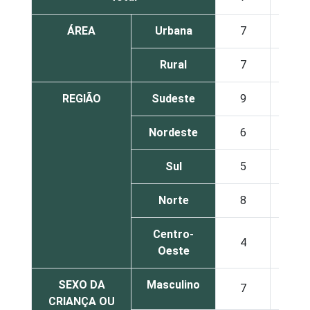
ÁREA
Urbana
7
Rural
7
REGIÃO
Sudeste
9
Nordeste
6
Sul
5
Norte
8
Centro-
4
Oeste
SEXO DA
Masculino
7
CRIANÇA OU