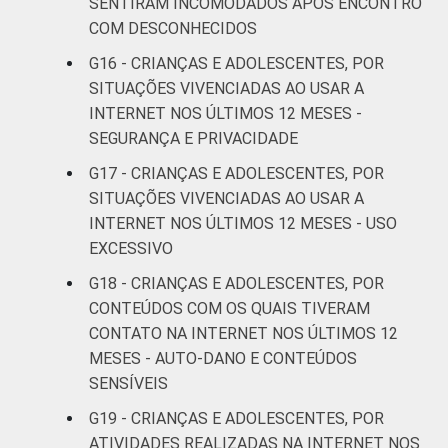
SENTIRAM INCOMODADOS APÓS ENCONTRO
Estudos para o Desenvolvimento da
COM DESCONHECIDOS
Sociedade da Informação (Cetic.br),
Pesquisa sobre o uso da Internet por
G16 - CRIANÇAS E ADOLESCENTES, POR
crianças e adolescentes no Brasil - TIC Kids
SITUAÇÕES VIVENCIADAS AO USAR A
Online Brasil 2019. ¹Dados coletados por
INTERNET NOS ÚLTIMOS 12 MESES -
meio de questionários de
SEGURANÇA E PRIVACIDADE
autopreenchimento.
G17 - CRIANÇAS E ADOLESCENTES, POR
SITUAÇÕES VIVENCIADAS AO USAR A
INTERNET NOS ÚLTIMOS 12 MESES - USO
EXCESSIVO
G18 - CRIANÇAS E ADOLESCENTES, POR
CONTEÚDOS COM OS QUAIS TIVERAM
CONTATO NA INTERNET NOS ÚLTIMOS 12
MESES - AUTO-DANO E CONTEÚDOS
SENSÍVEIS
G19 - CRIANÇAS E ADOLESCENTES, POR
ATIVIDADES REALIZADAS NA INTERNET NOS