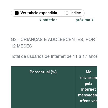
Ver tabela expandida
Índice
anterior
próxima
G3 - CRIANÇAS E ADOLESCENTES, POR TIP
12 MESES
Total de usuários de Internet de 11 a 17 anos¹
Percentual (%)
Me
enviaram
n
pela
m
Internet
mensagens
ofensivas