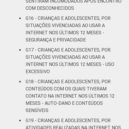
SENTIRAM INCOMODADOS APÓS ENCONTRO
COM ACESSO
COM DESCONHECIDOS
À INTERNET
Não
8
G16 - CRIANÇAS E ADOLESCENTES, POR
Fonte: CGI.br/NIC.br, Centro Regional de
SITUAÇÕES VIVENCIADAS AO USAR A
Estudos para o Desenvolvimento da
INTERNET NOS ÚLTIMOS 12 MESES -
Sociedade da Informação (Cetic.br),
SEGURANÇA E PRIVACIDADE
Pesquisa sobre o uso da Internet por
G17 - CRIANÇAS E ADOLESCENTES, POR
crianças e adolescentes no Brasil - TIC Kids
SITUAÇÕES VIVENCIADAS AO USAR A
Online Brasil 2019. ¹Dados coletados por
INTERNET NOS ÚLTIMOS 12 MESES - USO
meio de questionários de
EXCESSIVO
autopreenchimento.
G18 - CRIANÇAS E ADOLESCENTES, POR
CONTEÚDOS COM OS QUAIS TIVERAM
CONTATO NA INTERNET NOS ÚLTIMOS 12
MESES - AUTO-DANO E CONTEÚDOS
SENSÍVEIS
G19 - CRIANÇAS E ADOLESCENTES, POR
ATIVIDADES REALIZADAS NA INTERNET NOS