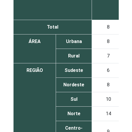
Total
8
ÁREA
Urbana
8
Rural
7
REGIÃO
Sudeste
6
Nordeste
8
Sul
10
Norte
14
Centro-
9