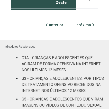
Oeste
SEXO DA
Masculino
6
CRIANÇA OU
anterior
próxima
DO
Feminino
10
ADOLESCENTE
ESCOLARIDADE
Até
Indicadores Relacionados
DOS PAIS OU
Fundamental
7
RESPONSÁVEIS
I
G1A - CRIANÇAS E ADOLESCENTES QUE
AGIRAM DE FORMA OFENSIVA NA INTERNET
Fundamental
NOS ÚLTIMOS 12 MESES
11
II
G3 - CRIANÇAS E ADOLESCENTES, POR TIPOS
DE TRATAMENTO OFENSIVO RECEBIDOS NA
Médio ou
7
INTERNET NOS ÚLTIMOS 12 MESES
mais
G5 - CRIANÇAS E ADOLESCENTES QUE VIRAM
FAIXA ETÁRIA
De 9 a 10
IMAGENS OU VÍDEOS DE CONTEÚDO SEXUAL
-
DA CRIANÇA
anos