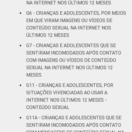
NA INTERNET NOS ÚLTIMOS 12 MESES
OU DO
G6 - CRIANÇAS E ADOLESCENTES, POR MEIOS
ADOLESCENTE
De 11 a 12
4
EM QUE VIRAM IMAGENS OU VÍDEOS DE
anos
CONTEÚDO SEXUAL NA INTERNET NOS
ÚLTIMOS 12 MESES
De 13 a 14
8
anos
G7 - CRIANÇAS E ADOLESCENTES QUE SE
SENTIRAM INCOMODADOS APÓS CONTATO
De 15 a 17
COM IMAGENS OU VÍDEOS DE CONTEÚDO
10
anos
SEXUAL NA INTERNET NOS ÚLTIMOS 12
MESES
RENDA
Até 1 SM
10
G11 - CRIANÇAS E ADOLESCENTES, POR
FAMILIAR
SITUAÇÕES VIVENCIADAS AO USAR A
Mais de 1
7
INTERNET NOS ÚLTIMOS 12 MESES -
SM até 2 SM
CONTEÚDO SEXUAL
Mais de 2
G11A - CRIANÇAS E ADOLESCENTES QUE SE
8
SM até 3 SM
SENTIRAM INCOMODADOS APÓS CONTATO