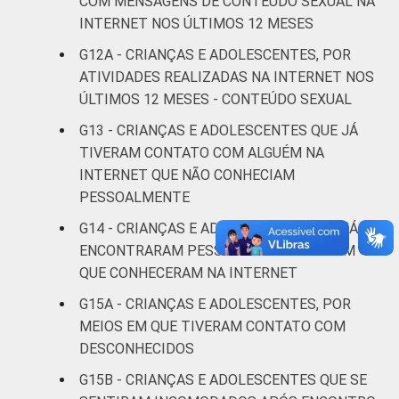
COM MENSAGENS DE CONTEÚDO SEXUAL NA
Mais de 3
INTERNET NOS ÚLTIMOS 12 MESES
7
SM
G12A - CRIANÇAS E ADOLESCENTES, POR
ATIVIDADES REALIZADAS NA INTERNET NOS
Não tem
12
ÚLTIMOS 12 MESES - CONTEÚDO SEXUAL
renda
G13 - CRIANÇAS E ADOLESCENTES QUE JÁ
Não sabe
4
TIVERAM CONTATO COM ALGUÉM NA
INTERNET QUE NÃO CONHECIAM
Não
PESSOALMENTE
8
respondeu
G14 - CRIANÇAS E ADOLESCENTES QUE JÁ
ENCONTRARAM PESSOALMENTE ALGUÉM
CLASSE
AB
7
SOCIAL
QUE CONHECERAM NA INTERNET
C
8
G15A - CRIANÇAS E ADOLESCENTES, POR
MEIOS EM QUE TIVERAM CONTATO COM
DE
9
DESCONHECIDOS
G15B - CRIANÇAS E ADOLESCENTES QUE SE
DOMICÍLIO
Sim
8