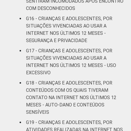
SENTIRAM INCOMODADOS APÓS ENCONTRO
Pesquisa sobre o uso da Internet por
COM DESCONHECIDOS
crianças e adolescentes no Brasil - TIC Kids
Online Brasil 2019. ¹Dados coletados por
G16 - CRIANÇAS E ADOLESCENTES, POR
meio de questionários de
SITUAÇÕES VIVENCIADAS AO USAR A
autopreenchimento.
INTERNET NOS ÚLTIMOS 12 MESES -
SEGURANÇA E PRIVACIDADE
G17 - CRIANÇAS E ADOLESCENTES, POR
SITUAÇÕES VIVENCIADAS AO USAR A
INTERNET NOS ÚLTIMOS 12 MESES - USO
EXCESSIVO
G18 - CRIANÇAS E ADOLESCENTES, POR
CONTEÚDOS COM OS QUAIS TIVERAM
CONTATO NA INTERNET NOS ÚLTIMOS 12
MESES - AUTO-DANO E CONTEÚDOS
SENSÍVEIS
G19 - CRIANÇAS E ADOLESCENTES, POR
ATIVIDADES REALIZADAS NA INTERNET NOS