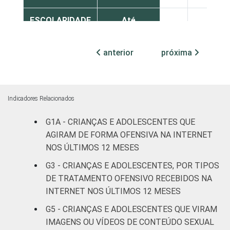
ESCOLARIDADE
Até
DOS PAIS OU
Fundamental
39
52
RESPONSÁVEIS
I
anterior
próxima
Fundamental
40
56
II
Indicadores Relacionados
Médio ou
42
54
mais
G1A - CRIANÇAS E ADOLESCENTES QUE
AGIRAM DE FORMA OFENSIVA NA INTERNET
FAIXA ETÁRIA
De 9 a 10
NOS ÚLTIMOS 12 MESES
9
84
DA CRIANÇA
anos
G3 - CRIANÇAS E ADOLESCENTES, POR TIPOS
OU DO
DE TRATAMENTO OFENSIVO RECEBIDOS NA
ADOLESCENTE
De 11 a 12
22
70
INTERNET NOS ÚLTIMOS 12 MESES
anos
G5 - CRIANÇAS E ADOLESCENTES QUE VIRAM
De 13 a 14
IMAGENS OU VÍDEOS DE CONTEÚDO SEXUAL
47
49