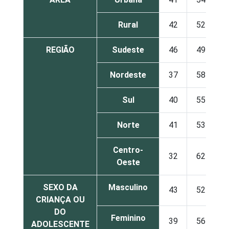
Rural
42
52
REGIÃO
Sudeste
46
49
Nordeste
37
58
Sul
40
55
Norte
41
53
Centro-
32
62
Oeste
SEXO DA
Masculino
43
52
CRIANÇA OU
DO
Feminino
39
56
ADOLESCENTE