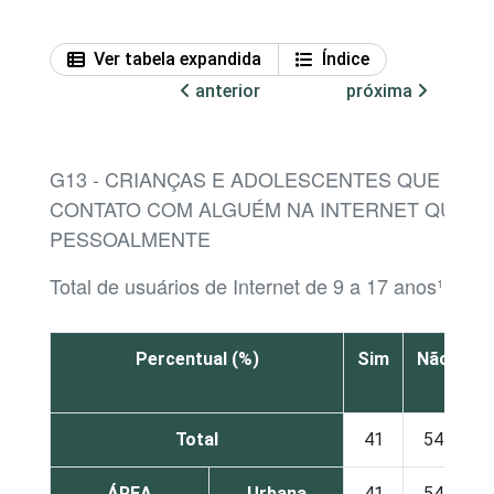
Ver tabela expandida
Índice
anterior
próxima
G13 - CRIANÇAS E ADOLESCENTES QUE JÁ T
CONTATO COM ALGUÉM NA INTERNET QUE N
PESSOALMENTE
Total de usuários de Internet de 9 a 17 anos¹
Percentual (%)
Sim
Não
N
s
Total
41
54
ÁREA
Urbana
41
54