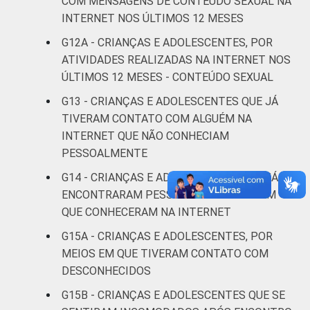
COM MENSAGENS DE CONTEÚDO SEXUAL NA
Não sabe
39
51
INTERNET NOS ÚLTIMOS 12 MESES
G12A - CRIANÇAS E ADOLESCENTES, POR
Não
33
54
ATIVIDADES REALIZADAS NA INTERNET NOS
respondeu
ÚLTIMOS 12 MESES - CONTEÚDO SEXUAL
CLASSE
AB
46
51
G13 - CRIANÇAS E ADOLESCENTES QUE JÁ
SOCIAL
TIVERAM CONTATO COM ALGUÉM NA
C
39
55
INTERNET QUE NÃO CONHECIAM
PESSOALMENTE
DE
41
54
G14 - CRIANÇAS E ADOLESCENTES QUE JÁ
ENCONTRARAM PESSOALMENTE ALGUÉM
DOMICÍLIO
Sim
41
54
QUE CONHECERAM NA INTERNET
COM ACESSO
À INTERNET
Não
41
54
G15A - CRIANÇAS E ADOLESCENTES, POR
MEIOS EM QUE TIVERAM CONTATO COM
Fonte: CGI.br/NIC.br, Centro Regional de
DESCONHECIDOS
Estudos para o Desenvolvimento da
G15B - CRIANÇAS E ADOLESCENTES QUE SE
Sociedade da Informação (Cetic.br),