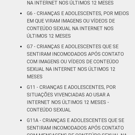
anos
NA INTERNET NOS ÚLTIMOS 12 MESES
G6 - CRIANÇAS E ADOLESCENTES, POR MEIOS
De 15 a 17
63
33
EM QUE VIRAM IMAGENS OU VÍDEOS DE
anos
CONTEÚDO SEXUAL NA INTERNET NOS
ÚLTIMOS 12 MESES
RENDA
Até 1 SM
37
59
FAMILIAR
G7 - CRIANÇAS E ADOLESCENTES QUE SE
Mais de 1
SENTIRAM INCOMODADOS APÓS CONTATO
41
52
SM até 2 SM
COM IMAGENS OU VÍDEOS DE CONTEÚDO
SEXUAL NA INTERNET NOS ÚLTIMOS 12
Mais de 2
MESES
45
52
SM até 3 SM
G11 - CRIANÇAS E ADOLESCENTES, POR
SITUAÇÕES VIVENCIADAS AO USAR A
Mais de 3
43
51
INTERNET NOS ÚLTIMOS 12 MESES -
SM
CONTEÚDO SEXUAL
Não tem
G11A - CRIANÇAS E ADOLESCENTES QUE SE
40
53
renda
SENTIRAM INCOMODADOS APÓS CONTATO