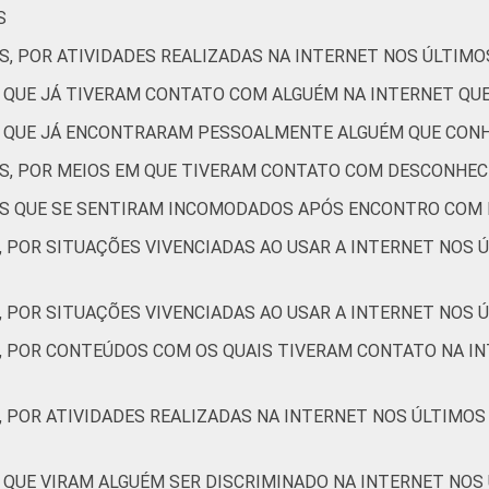
S
11
2
0
S, POR ATIVIDADES REALIZADAS NA INTERNET NOS ÚLTIMO
13
2
1
S QUE JÁ TIVERAM CONTATO COM ALGUÉM NA INTERNET Q
ES QUE JÁ ENCONTRARAM PESSOALMENTE ALGUÉM QUE CON
ES, POR MEIOS EM QUE TIVERAM CONTATO COM DESCONHEC
13
1
1
TES QUE SE SENTIRAM INCOMODADOS APÓS ENCONTRO COM
, POR SITUAÇÕES VIVENCIADAS AO USAR A INTERNET NOS 
20
1
1
, POR SITUAÇÕES VIVENCIADAS AO USAR A INTERNET NOS Ú
29
0
0
S, POR CONTEÚDOS COM OS QUAIS TIVERAM CONTATO NA IN
13
3
0
, POR ATIVIDADES REALIZADAS NA INTERNET NOS ÚLTIMOS
20
0
0
 QUE VIRAM ALGUÉM SER DISCRIMINADO NA INTERNET NOS