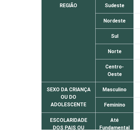
REGIÃO
Sudeste
Nordeste
Sul
Norte
Centro-
Oeste
SEXO DA CRIANÇA
Masculino
OU DO
ADOLESCENTE
Feminino
ESCOLARIDADE
Até
DOS PAIS OU
Fundamental
RESPONSÁVEIS
I