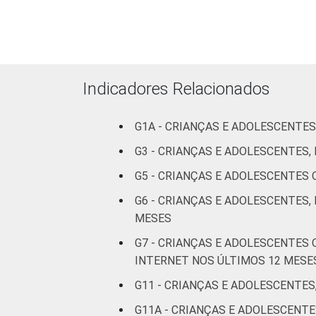
Fundamental
II
Médio ou
Indicadores Relacionados
mais
FAIXA ETÁRIA DA
G1A - CRIANÇAS E ADOLESCENTES
De 9 a 10
CRIANÇA OU DO
anos
G3 - CRIANÇAS E ADOLESCENTES
ADOLESCENTE
G5 - CRIANÇAS E ADOLESCENTES
De 11 a 12
anos
G6 - CRIANÇAS E ADOLESCENTES,
MESES
De 13 a 14
G7 - CRIANÇAS E ADOLESCENTES
anos
INTERNET NOS ÚLTIMOS 12 MESE
De 15 a 17
G11 - CRIANÇAS E ADOLESCENTES
anos
G11A - CRIANÇAS E ADOLESCEN