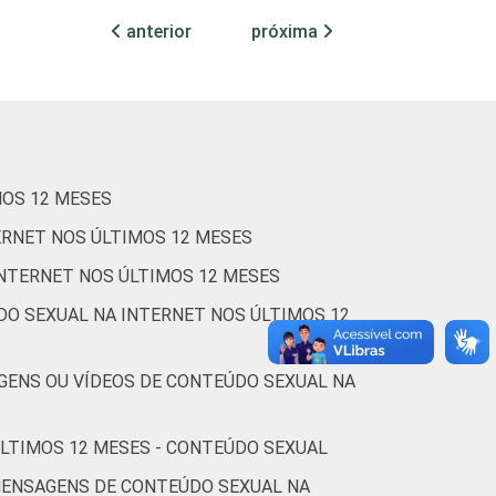
anterior
próxima
1
2
5
73
1
3
4
76
MOS 12 MESES
0
0
0
100
ERNET NOS ÚLTIMOS 12 MESES
INTERNET NOS ÚLTIMOS 12 MESES
1
4
1
80
DO SEXUAL NA INTERNET NOS ÚLTIMOS 12
0
5
3
69
GENS OU VÍDEOS DE CONTEÚDO SEXUAL NA
ÚLTIMOS 12 MESES - CONTEÚDO SEXUAL
2
2
10
63
MENSAGENS DE CONTEÚDO SEXUAL NA