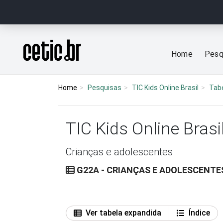
Ir para o conteúdo
Página inicial
Home
Pesq
Home
Pesquisas
TIC Kids Online Brasil
Tab
TIC Kids Online Brasi
Crianças e adolescentes
G22A - CRIANÇAS E ADOLESCENTE
Ver tabela expandida
Índice