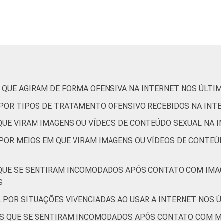
16
2
1
14
1
1
 QUE AGIRAM DE FORMA OFENSIVA NA INTERNET NOS ÚLTI
0
0
0
, POR TIPOS DE TRATAMENTO OFENSIVO RECEBIDOS NA INT
 QUE VIRAM IMAGENS OU VÍDEOS DE CONTEÚDO SEXUAL NA 
13
1
1
 POR MEIOS EM QUE VIRAM IMAGENS OU VÍDEOS DE CONTEÚ
20
2
2
 QUE SE SENTIRAM INCOMODADOS APÓS CONTATO COM IMA
S
, POR SITUAÇÕES VIVENCIADAS AO USAR A INTERNET NOS 
19
3
1
TES QUE SE SENTIRAM INCOMODADOS APÓS CONTATO COM 