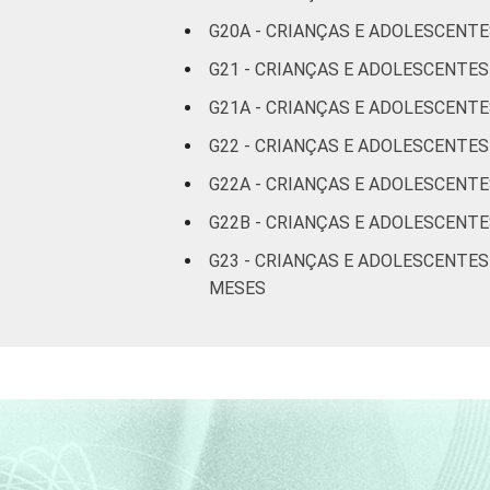
G20A - CRIANÇAS E ADOLESCENT
CLASSE SOCIAL
AB
G21 - CRIANÇAS E ADOLESCENTE
C
G21A - CRIANÇAS E ADOLESCENTE
G22 - CRIANÇAS E ADOLESCENTE
DE
G22A - CRIANÇAS E ADOLESCENTE
DOMICÍLIO COM
Sim
G22B - CRIANÇAS E ADOLESCENT
ACESSO À
INTERNET
Não
G23 - CRIANÇAS E ADOLESCENTE
MESES
Fonte: CGI.br/NIC.br, Centro Regional 
por crianças e adolescentes no Brasil 