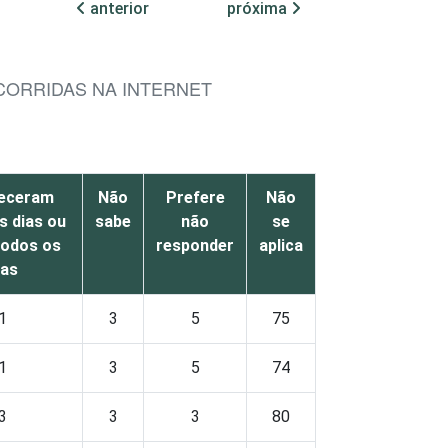
anterior
próxima
CORRIDAS NA INTERNET
eceram
Não
Prefere
Não
s dias ou
sabe
não
se
todos os
responder
aplica
ias
1
3
5
75
1
3
5
74
3
3
3
80