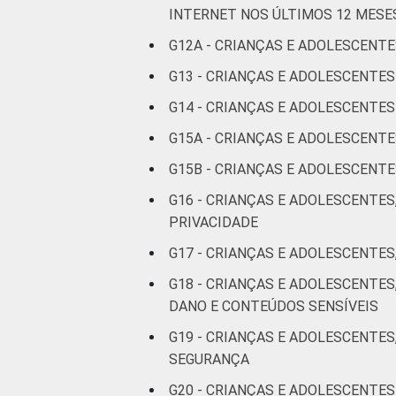
INTERNET NOS ÚLTIMOS 12 MESE
RENDA FAMILIAR
Até 1 SM
G12A - CRIANÇAS E ADOLESCENTE
Mais de 1
G13 - CRIANÇAS E ADOLESCENTE
SM até 2 SM
G14 - CRIANÇAS E ADOLESCENT
Mais de 2
G15A - CRIANÇAS E ADOLESCENT
SM até 3 SM
G15B - CRIANÇAS E ADOLESCEN
Mais de 3
G16 - CRIANÇAS E ADOLESCENTES
SM
PRIVACIDADE
G17 - CRIANÇAS E ADOLESCENTES
Não tem
renda
G18 - CRIANÇAS E ADOLESCENTE
DANO E CONTEÚDOS SENSÍVEIS
Não sabe
G19 - CRIANÇAS E ADOLESCENTES
SEGURANÇA
Não
respondeu
G20 - CRIANÇAS E ADOLESCENTES