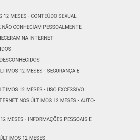
2
3
6
76
S 12 MESES - CONTEÚDO SEXUAL
0
4
5
75
UE NÃO CONHECIAM PESSOALMENTE
HECERAM NA INTERNET
IDOS
0
2
6
76
 DESCONHECIDOS
ÚLTIMOS 12 MESES - SEGURANÇA E
1
3
2
72
LTIMOS 12 MESES - USO EXCESSIVO
2
0
0
69
TERNET NOS ÚLTIMOS 12 MESES - AUTO-
5
1
10
69
 12 MESES - INFORMAÇÕES PESSOAIS E
1
3
0
76
 ÚLTIMOS 12 MESES