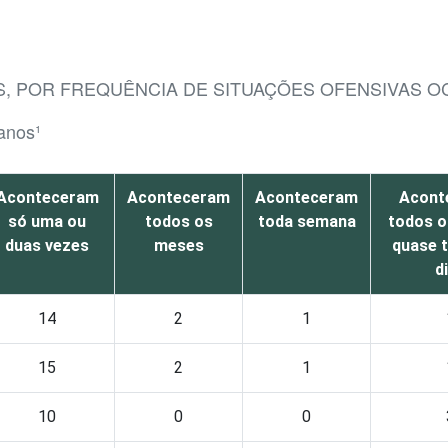
S, POR FREQUÊNCIA DE SITUAÇÕES OFENSIVAS O
 anos¹
Aconteceram
Aconteceram
Aconteceram
Acont
só uma ou
todos os
toda semana
todos o
duas vezes
meses
quase 
d
14
2
1
15
2
1
10
0
0