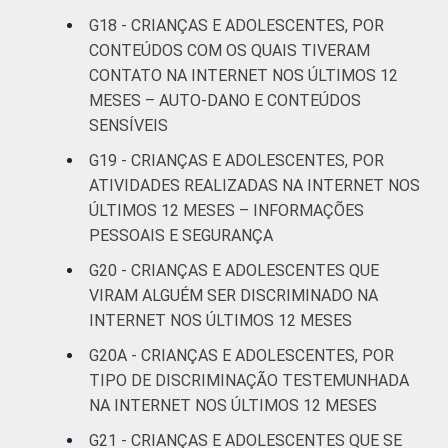
21
respondeu
G18 - CRIANÇAS E ADOLESCENTES, POR
CONTEÚDOS COM OS QUAIS TIVERAM
CLASSE
AB
26
CONTATO NA INTERNET NOS ÚLTIMOS 12
SOCIAL
MESES – AUTO-DANO E CONTEÚDOS
C
23
SENSÍVEIS
G19 - CRIANÇAS E ADOLESCENTES, POR
DE
18
ATIVIDADES REALIZADAS NA INTERNET NOS
ÚLTIMOS 12 MESES – INFORMAÇÕES
DOMICÍLIO
Sim
22
COM ACESSO
PESSOAIS E SEGURANÇA
À INTERNET
Não
15
G20 - CRIANÇAS E ADOLESCENTES QUE
VIRAM ALGUÉM SER DISCRIMINADO NA
Fonte: CGI.br/NIC.br, Centro Regional de
INTERNET NOS ÚLTIMOS 12 MESES
Estudos para o Desenvolvimento da
G20A - CRIANÇAS E ADOLESCENTES, POR
Sociedade da Informação (Cetic.br),
TIPO DE DISCRIMINAÇÃO TESTEMUNHADA
Pesquisa sobre o uso da Internet por
NA INTERNET NOS ÚLTIMOS 12 MESES
crianças e adolescentes no Brasil – TIC Kids
Online Brasil 2022.
G21 - CRIANÇAS E ADOLESCENTES QUE SE