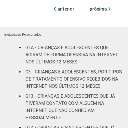
RESPONSÁVEIS
I
anterior
próxima
Fundamental
23
II
Indicadores Relacionados
Médio ou
22
mais
G1A - CRIANÇAS E ADOLESCENTES QUE
AGIRAM DE FORMA OFENSIVA NA INTERNET
FAIXA ETÁRIA
De 9 a 10
NOS ÚLTIMOS 12 MESES
2
DA CRIANÇA
anos
G3 - CRIANÇAS E ADOLESCENTES, POR TIPOS
OU DO
DE TRATAMENTO OFENSIVO RECEBIDOS NA
ADOLESCENTE
De 11 a 12
6
INTERNET NOS ÚLTIMOS 12 MESES
anos
G13 - CRIANÇAS E ADOLESCENTES QUE JÁ
De 13 a 14
TIVERAM CONTATO COM ALGUÉM NA
27
anos
INTERNET QUE NÃO CONHECIAM
PESSOALMENTE
De 15 a 17
39
G14 - CRIANÇAS E ADOLESCENTES QUE JÁ