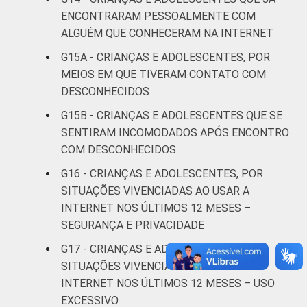
anos
ENCONTRARAM PESSOALMENTE COM
ALGUÉM QUE CONHECERAM NA INTERNET
RENDA
Até 1 SM
20
FAMILIAR
G15A - CRIANÇAS E ADOLESCENTES, POR
Mais de 1
MEIOS EM QUE TIVERAM CONTATO COM
19
SM até 2 SM
DESCONHECIDOS
G15B - CRIANÇAS E ADOLESCENTES QUE SE
Mais de 2
18
SENTIRAM INCOMODADOS APÓS ENCONTRO
SM até 3 SM
COM DESCONHECIDOS
Mais de 3
G16 - CRIANÇAS E ADOLESCENTES, POR
29
SM
SITUAÇÕES VIVENCIADAS AO USAR A
INTERNET NOS ÚLTIMOS 12 MESES –
Não tem
SEGURANÇA E PRIVACIDADE
28
renda
G17 - CRIANÇAS E ADOLESCENTES, POR
SITUAÇÕES VIVENCIADAS AO USAR A
Não sabe
35
INTERNET NOS ÚLTIMOS 12 MESES – USO
EXCESSIVO
Não