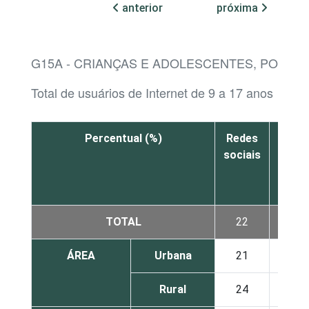
anterior
próxima
G15A - CRIANÇAS E ADOLESCENTES, POR 
Total de usuários de Internet de 9 a 17 anos
Percentual (%)
Redes
Mens
sociais
insta
TOTAL
22
ÁREA
Urbana
21
Rural
24