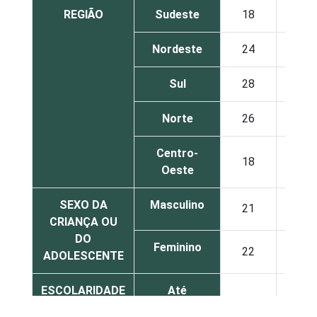
REGIÃO
Sudeste
18
Nordeste
24
Sul
28
Norte
26
Centro-
18
Oeste
SEXO DA
Masculino
21
CRIANÇA OU
DO
Feminino
22
ADOLESCENTE
ESCOLARIDADE
Até
DOS PAIS OU
Fundamental
20