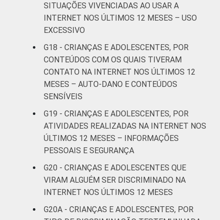
SITUAÇÕES VIVENCIADAS AO USAR A
INTERNET NOS ÚLTIMOS 12 MESES – USO
Não sabe
8
9
EXCESSIVO
Não
G18 - CRIANÇAS E ADOLESCENTES, POR
11
7
respondeu
CONTEÚDOS COM OS QUAIS TIVERAM
CONTATO NA INTERNET NOS ÚLTIMOS 12
CLASSE
AB
8
25
MESES – AUTO-DANO E CONTEÚDOS
SOCIAL
SENSÍVEIS
C
9
14
G19 - CRIANÇAS E ADOLESCENTES, POR
ATIVIDADES REALIZADAS NA INTERNET NOS
DE
11
14
ÚLTIMOS 12 MESES – INFORMAÇÕES
PESSOAIS E SEGURANÇA
DOMICÍLIO
Sim
9
16
COM ACESSO
G20 - CRIANÇAS E ADOLESCENTES QUE
À INTERNET
Não
10
14
VIRAM ALGUÉM SER DISCRIMINADO NA
INTERNET NOS ÚLTIMOS 12 MESES
Fonte: CGI.br/NIC.br, Centro Regional de
G20A - CRIANÇAS E ADOLESCENTES, POR
Estudos para o Desenvolvimento da