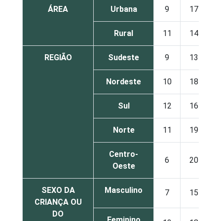
ÁREA
Urbana
9
17
Rural
11
14
REGIÃO
Sudeste
9
13
Nordeste
10
18
Sul
12
16
Norte
11
19
Centro-
6
20
Oeste
SEXO DA
Masculino
7
15
CRIANÇA OU
DO
Feminino