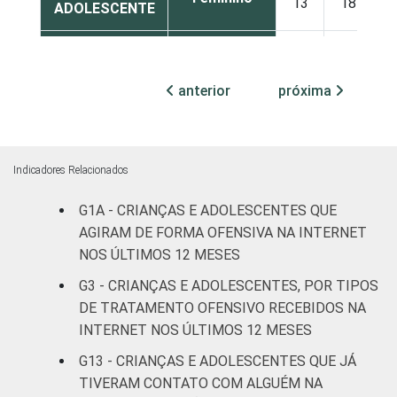
13
18
ADOLESCENTE
ESCOLARIDADE
Até
DOS PAIS OU
Fundamental
11
15
anterior
próxima
RESPONSÁVEIS
I
Fundamental
6
16
II
Indicadores Relacionados
Médio ou
G1A - CRIANÇAS E ADOLESCENTES QUE
11
16
mais
AGIRAM DE FORMA OFENSIVA NA INTERNET
NOS ÚLTIMOS 12 MESES
FAIXA ETÁRIA
De 9 a 10
0
0
G3 - CRIANÇAS E ADOLESCENTES, POR TIPOS
DA CRIANÇA
anos
DE TRATAMENTO OFENSIVO RECEBIDOS NA
OU DO
INTERNET NOS ÚLTIMOS 12 MESES
ADOLESCENTE
De 11 a 12
14
13
anos
G13 - CRIANÇAS E ADOLESCENTES QUE JÁ
TIVERAM CONTATO COM ALGUÉM NA
De 13 a 14