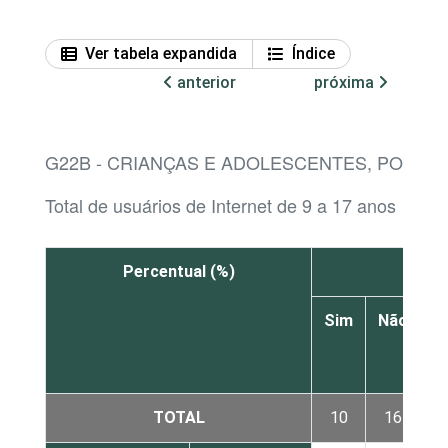
Ver tabela expandida
Índice
anterior
próxima
G22B - CRIANÇAS E ADOLESCENTES, POR 
Total de usuários de Internet de 9 a 17 anos
Percentual (%)
Pais 
Sim
Não
N
s
TOTAL
10
16