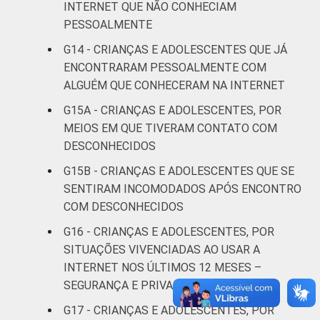
INTERNET QUE NÃO CONHECIAM
11
19
anos
PESSOALMENTE
G14 - CRIANÇAS E ADOLESCENTES QUE JÁ
De 15 a 17
11
25
ENCONTRARAM PESSOALMENTE COM
anos
ALGUÉM QUE CONHECERAM NA INTERNET
RENDA
Até 1 SM
10
14
G15A - CRIANÇAS E ADOLESCENTES, POR
FAMILIAR
MEIOS EM QUE TIVERAM CONTATO COM
Mais de 1
DESCONHECIDOS
10
16
SM até 2 SM
G15B - CRIANÇAS E ADOLESCENTES QUE SE
SENTIRAM INCOMODADOS APÓS ENCONTRO
Mais de 2
10
17
COM DESCONHECIDOS
SM até 3 SM
G16 - CRIANÇAS E ADOLESCENTES, POR
Mais de 3
SITUAÇÕES VIVENCIADAS AO USAR A
8
21
SM
INTERNET NOS ÚLTIMOS 12 MESES –
SEGURANÇA E PRIVACIDADE
Não tem
3
1
G17 - CRIANÇAS E ADOLESCENTES, POR
renda