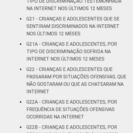
TIPO DE DISCRIMINAÇÃO TESTEMUNHADA
Sociedade da Informação (Cetic.br),
NA INTERNET NOS ÚLTIMOS 12 MESES
Pesquisa sobre o uso da Internet por
crianças e adolescentes no Brasil – TIC Kids
G21 - CRIANÇAS E ADOLESCENTES QUE SE
Online Brasil 2022.
SENTIRAM DISCRIMINADOS NA INTERNET
NOS ÚLTIMOS 12 MESES
G21A - CRIANÇAS E ADOLESCENTES, POR
TIPO DE DISCRIMINAÇÃO SOFRIDA NA
INTERNET NOS ÚLTIMOS 12 MESES
G22 - CRIANÇAS E ADOLESCENTES QUE
PASSARAM POR SITUAÇÕES OFENSIVAS, QUE
NÃO GOSTARAM OU QUE AS CHATEARAM NA
INTERNET
G22A - CRIANÇAS E ADOLESCENTES, POR
FREQUÊNCIA DE SITUAÇÕES OFENSIVAS
OCORRIDAS NA INTERNET
G22B - CRIANÇAS E ADOLESCENTES, POR