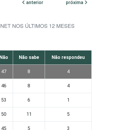
anterior
próxima
RNET NOS ÚLTIMOS 12 MESES
Não
Não sabe
Não respondeu
47
8
4
46
8
4
53
6
1
50
11
5
45
5
3