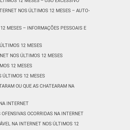
ÚLTIMOS 12 MESES – USO EXCESSIVO
60
1
1
TERNET NOS ÚLTIMOS 12 MESES – AUTO-
40
2
1
 12 MESES – INFORMAÇÕES PESSOAIS E
47
12
5
 ÚLTIMOS 12 MESES
52
5
4
RNET NOS ÚLTIMOS 12 MESES
47
8
4
IMOS 12 MESES
S ÚLTIMOS 12 MESES
50
2
6
STARAM OU QUE AS CHATEARAM NA
Cetic.br), Pesquisa sobre o uso da Internet
 NA INTERNET
 OFENSIVAS OCORRIDAS NA INTERNET
ÁVEL NA INTERNET NOS ÚLTIMOS 12