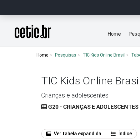
Ir para o conteúdo
Página inicial
Home
Pesq
Home
Pesquisas
TIC Kids Online Brasil
Tab
TIC Kids Online Brasi
Crianças e adolescentes
G20 - CRIANÇAS E ADOLESCENTES
Ver tabela expandida
Índice