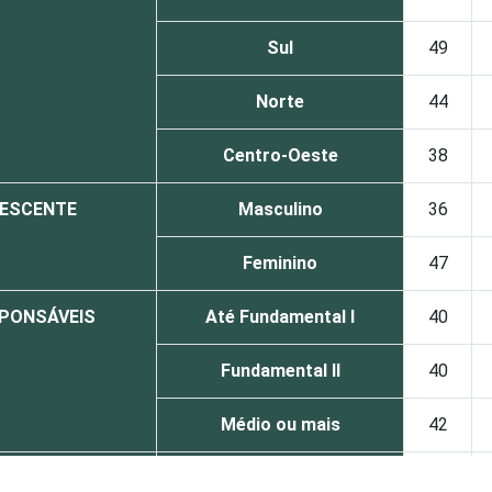
Sul
49
Norte
44
Centro-Oeste
38
LESCENTE
Masculino
36
Feminino
47
SPONSÁVEIS
Até Fundamental I
40
Fundamental II
40
Médio ou mais
42
 ADOLESCENTE
De 9 a 10 anos
16