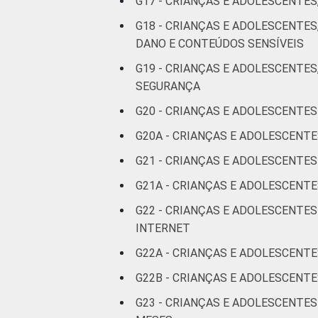
G17 - CRIANÇAS E ADOLESCENTES
G18 - CRIANÇAS E ADOLESCENTE
DANO E CONTEÚDOS SENSÍVEIS
CLASSE SOCIAL
G19 - CRIANÇAS E ADOLESCENTES
SEGURANÇA
G20 - CRIANÇAS E ADOLESCENTES
G20A - CRIANÇAS E ADOLESCENT
DOMICÍLIO COM ACESSO À I
G21 - CRIANÇAS E ADOLESCENTE
G21A - CRIANÇAS E ADOLESCENTE
G22 - CRIANÇAS E ADOLESCENTE
INTERNET
Fonte: CGI.br/NIC.br, Centro Regional 
por crianças e adolescentes no Brasil –
G22A - CRIANÇAS E ADOLESCENTE
G22B - CRIANÇAS E ADOLESCENT
G23 - CRIANÇAS E ADOLESCENTE