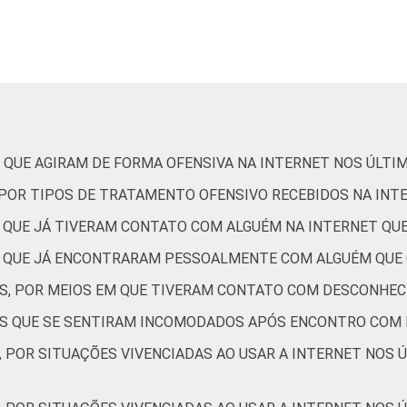
De 11 a 12 anos
42
De 13 a 14 anos
43
De 15 a 17 anos
54
 QUE AGIRAM DE FORMA OFENSIVA NA INTERNET NOS ÚLTI
Até 1 SM
37
, POR TIPOS DE TRATAMENTO OFENSIVO RECEBIDOS NA INT
Mais de 1 SM até 2 SM
34
S QUE JÁ TIVERAM CONTATO COM ALGUÉM NA INTERNET Q
Mais de 2 SM até 3 SM
50
ES QUE JÁ ENCONTRARAM PESSOALMENTE COM ALGUÉM QUE
ES, POR MEIOS EM QUE TIVERAM CONTATO COM DESCONHEC
Mais de 3 SM
48
TES QUE SE SENTIRAM INCOMODADOS APÓS ENCONTRO COM
Não tem renda
2
, POR SITUAÇÕES VIVENCIADAS AO USAR A INTERNET NOS 
Não sabe
59