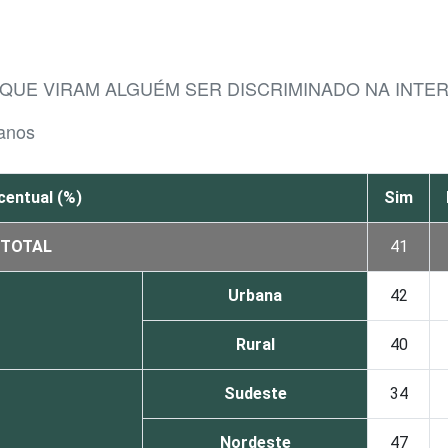
 QUE VIRAM ALGUÉM SER DISCRIMINADO NA INTE
 anos
centual (%)
Sim
TOTAL
41
Urbana
42
Rural
40
Sudeste
34
Nordeste
47