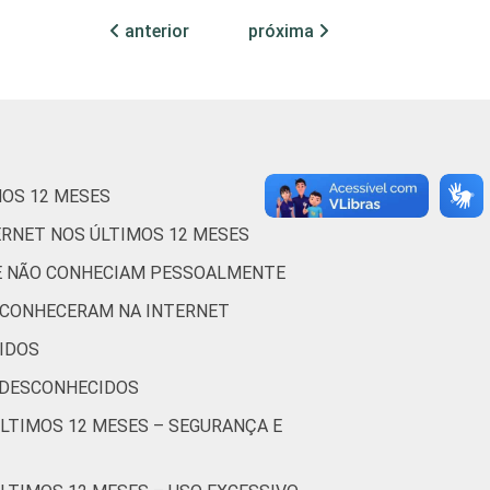
anterior
próxima
50
5
3
43
13
2
36
4
6
MOS 12 MESES
52
4
7
ERNET NOS ÚLTIMOS 12 MESES
49
13
4
UE NÃO CONHECIAM PESSOALMENTE
45
3
2
 CONHECERAM NA INTERNET
IDOS
41
11
0
 DESCONHECIDOS
98
0
0
ÚLTIMOS 12 MESES – SEGURANÇA E
35
5
1