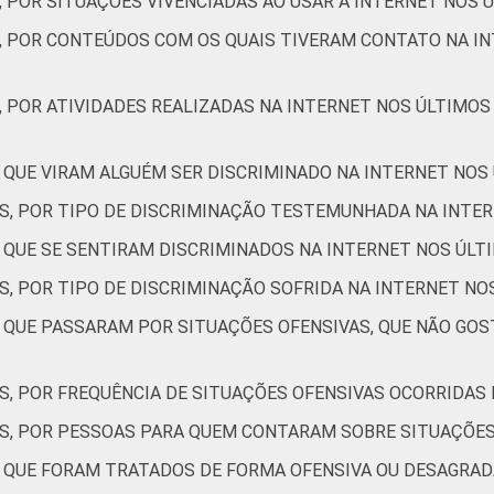
, POR SITUAÇÕES VIVENCIADAS AO USAR A INTERNET NOS 
Não respondeu
37
S, POR CONTEÚDOS COM OS QUAIS TIVERAM CONTATO NA IN
AB
57
, POR ATIVIDADES REALIZADAS NA INTERNET NOS ÚLTIMOS
C
37
 QUE VIRAM ALGUÉM SER DISCRIMINADO NA INTERNET NOS
DE
40
ES, POR TIPO DE DISCRIMINAÇÃO TESTEMUNHADA NA INTE
NTERNET
Sim
41
S QUE SE SENTIRAM DISCRIMINADOS NA INTERNET NOS ÚLT
S, POR TIPO DE DISCRIMINAÇÃO SOFRIDA NA INTERNET NO
Não
42
S QUE PASSARAM POR SITUAÇÕES OFENSIVAS, QUE NÃO GO
de Estudos para o Desenvolvimento da Sociedade da Informação (
 TIC Kids Online Brasil 2022.
S, POR FREQUÊNCIA DE SITUAÇÕES OFENSIVAS OCORRIDAS
ES, POR PESSOAS PARA QUEM CONTARAM SOBRE SITUAÇÕES
S QUE FORAM TRATADOS DE FORMA OFENSIVA OU DESAGRAD