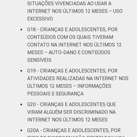
SITUAÇÕES VIVENCIADAS AO USAR A
INTERNET NOS ÚLTIMOS 12 MESES – USO
Não sabe
25
51
EXCESSIVO
Não
G18 - CRIANÇAS E ADOLESCENTES, POR
26
67
respondeu
CONTEÚDOS COM OS QUAIS TIVERAM
CONTATO NA INTERNET NOS ÚLTIMOS 12
CLASSE
AB
38
54
MESES – AUTO-DANO E CONTEÚDOS
SOCIAL
SENSÍVEIS
C
31
59
G19 - CRIANÇAS E ADOLESCENTES, POR
ATIVIDADES REALIZADAS NA INTERNET NOS
DE
34
60
ÚLTIMOS 12 MESES – INFORMAÇÕES
PESSOAIS E SEGURANÇA
DOMICÍLIO
Sim
33
58
COM ACESSO
G20 - CRIANÇAS E ADOLESCENTES QUE
À INTERNET
Não
31
60
VIRAM ALGUÉM SER DISCRIMINADO NA
INTERNET NOS ÚLTIMOS 12 MESES
Fonte: CGI.br/NIC.br, Centro Regional de
G20A - CRIANÇAS E ADOLESCENTES, POR
Estudos para o Desenvolvimento da