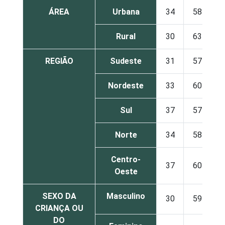
ÁREA
Urbana
34
58
Rural
30
63
REGIÃO
Sudeste
31
57
Nordeste
33
60
Sul
37
57
Norte
34
58
Centro-
37
60
Oeste
SEXO DA
Masculino
30
59
CRIANÇA OU
DO