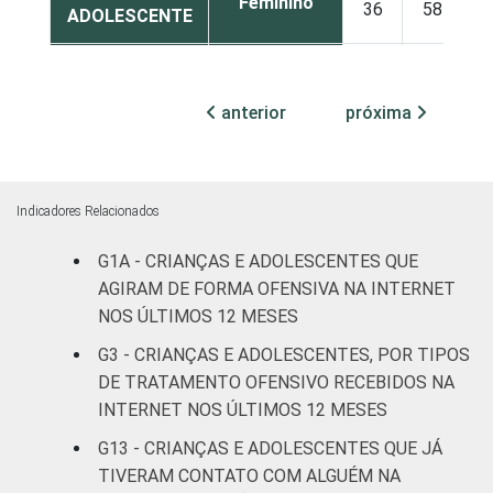
Feminino
36
58
ADOLESCENTE
ESCOLARIDADE
Até
DOS PAIS OU
Fundamental
31
54
anterior
próxima
RESPONSÁVEIS
I
Fundamental
28
65
II
Indicadores Relacionados
Médio ou
G1A - CRIANÇAS E ADOLESCENTES QUE
35
57
mais
AGIRAM DE FORMA OFENSIVA NA INTERNET
NOS ÚLTIMOS 12 MESES
FAIXA ETÁRIA
De 9 a 10
23
69
G3 - CRIANÇAS E ADOLESCENTES, POR TIPOS
DA CRIANÇA
anos
DE TRATAMENTO OFENSIVO RECEBIDOS NA
OU DO
INTERNET NOS ÚLTIMOS 12 MESES
ADOLESCENTE
De 11 a 12
30
63
anos
G13 - CRIANÇAS E ADOLESCENTES QUE JÁ
TIVERAM CONTATO COM ALGUÉM NA