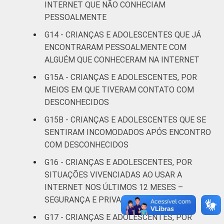
De 13 a 14
INTERNET QUE NÃO CONHECIAM
32
51
anos
PESSOALMENTE
G14 - CRIANÇAS E ADOLESCENTES QUE JÁ
De 15 a 17
41
54
ENCONTRARAM PESSOALMENTE COM
anos
ALGUÉM QUE CONHECERAM NA INTERNET
RENDA
Até 1 SM
31
61
G15A - CRIANÇAS E ADOLESCENTES, POR
FAMILIAR
MEIOS EM QUE TIVERAM CONTATO COM
Mais de 1
DESCONHECIDOS
31
57
SM até 2 SM
G15B - CRIANÇAS E ADOLESCENTES QUE SE
SENTIRAM INCOMODADOS APÓS ENCONTRO
Mais de 2
32
61
COM DESCONHECIDOS
SM até 3 SM
G16 - CRIANÇAS E ADOLESCENTES, POR
Mais de 3
SITUAÇÕES VIVENCIADAS AO USAR A
41
54
SM
INTERNET NOS ÚLTIMOS 12 MESES –
SEGURANÇA E PRIVACIDADE
Não tem
4
96
G17 - CRIANÇAS E ADOLESCENTES, POR
renda