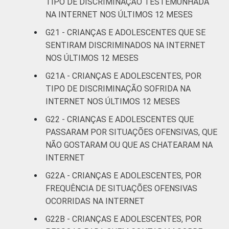
TIPO DE DISCRIMINAÇÃO TESTEMUNHADA
Sociedade da Informação (Cetic.br),
NA INTERNET NOS ÚLTIMOS 12 MESES
Pesquisa sobre o uso da Internet por
crianças e adolescentes no Brasil – TIC Kids
G21 - CRIANÇAS E ADOLESCENTES QUE SE
Online Brasil 2022.
SENTIRAM DISCRIMINADOS NA INTERNET
NOS ÚLTIMOS 12 MESES
G21A - CRIANÇAS E ADOLESCENTES, POR
TIPO DE DISCRIMINAÇÃO SOFRIDA NA
INTERNET NOS ÚLTIMOS 12 MESES
G22 - CRIANÇAS E ADOLESCENTES QUE
PASSARAM POR SITUAÇÕES OFENSIVAS, QUE
NÃO GOSTARAM OU QUE AS CHATEARAM NA
INTERNET
G22A - CRIANÇAS E ADOLESCENTES, POR
FREQUÊNCIA DE SITUAÇÕES OFENSIVAS
OCORRIDAS NA INTERNET
G22B - CRIANÇAS E ADOLESCENTES, POR