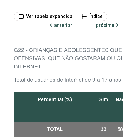
Ver tabela expandida
Índice
anterior
próxima
G22 - CRIANÇAS E ADOLESCENTES QUE PAS
OFENSIVAS, QUE NÃO GOSTARAM OU QUE A
INTERNET
Total de usuários de Internet de 9 a 17 anos
Percentual (%)
Sim
Não
N
s
TOTAL
33
58