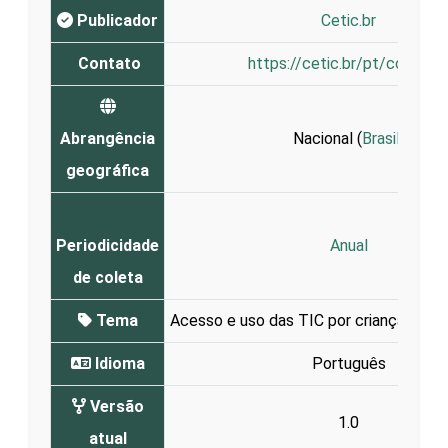
Publicador
Cetic.br
Contato
https://cetic.br/pt/contato
Abrangência
Nacional (
Brasil
)
geográfica
Periodicidade
Anual
de coleta
Tema
Acesso e uso das TIC por crianças e a
Idioma
Português
Versão
1.0
atual