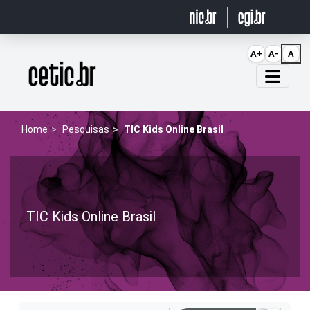
Ir para o conteúdo
A+
A-
A
Página inicial
Home
Pesquisas
TIC Kids Online Brasil
TIC Kids Online Brasil