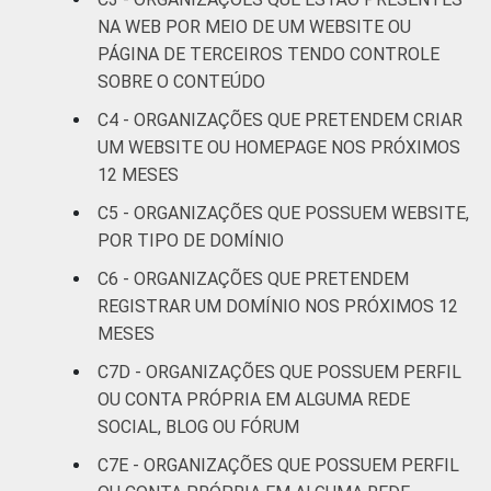
Outros
39
56
NA WEB POR MEIO DE UM WEBSITE OU
PÁGINA DE TERCEIROS TENDO CONTROLE
Fonte: CGI.br/NIC.br, Centro Regional de
SOBRE O CONTEÚDO
Estudos para o Desenvolvimento da
C4 - ORGANIZAÇÕES QUE PRETENDEM CRIAR
Sociedade da Informação (Cetic.br),
UM WEBSITE OU HOMEPAGE NOS PRÓXIMOS
Pesquisa sobre o uso das Tecnologias de
12 MESES
Informação e Comunicação nas organizações
sem fins lucrativos brasileiras - TIC
C5 - ORGANIZAÇÕES QUE POSSUEM WEBSITE,
Organizações Sem Fins Lucrativos 2016
POR TIPO DE DOMÍNIO
C6 - ORGANIZAÇÕES QUE PRETENDEM
REGISTRAR UM DOMÍNIO NOS PRÓXIMOS 12
MESES
C7D - ORGANIZAÇÕES QUE POSSUEM PERFIL
OU CONTA PRÓPRIA EM ALGUMA REDE
SOCIAL, BLOG OU FÓRUM
C7E - ORGANIZAÇÕES QUE POSSUEM PERFIL