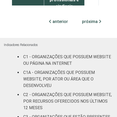
sindicais
Cultura e
anterior
próxima
39
54
recreação
Educação e
53
43
pesquisa
Indicadores Relacionados
C1 - ORGANIZAÇÕES QUE POSSUEM WEBSITE
Desenvolvimento
OU PÁGINA NA INTERNET
e defesa de
32
63
direitos
C1A - ORGANIZAÇÕES QUE POSSUEM
WEBSITE, POR ATOR OU ÁREA QUE O
Religião
35
58
DESENVOLVEU
C2 - ORGANIZAÇÕES QUE POSSUEM WEBSITE,
Saúde e
POR RECURSOS OFERECIDOS NOS ÚLTIMOS
assistência
42
53
12 MESES
social
C3 - ORGANIZAÇÕES QUE ESTÃO PRESENTES