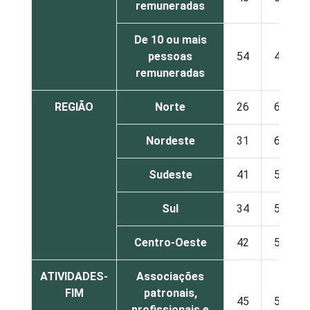
remuneradas
De 10 ou mais
pessoas
54
40
remuneradas
REGIÃO
Norte
26
67
Nordeste
31
64
Sudeste
41
54
Sul
34
59
Centro-Oeste
42
53
ATIVIDADES-
Associações
FIM
patronais,
45
50
profissionais e