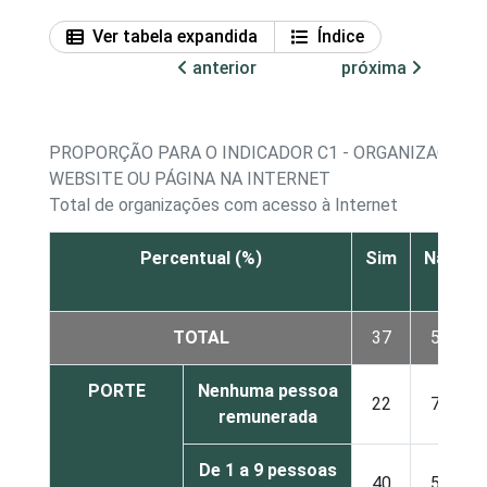
Ver tabela expandida
Índice
anterior
próxima
PROPORÇÃO PARA O INDICADOR C1 - ORGANIZAÇÕES
WEBSITE OU PÁGINA NA INTERNET
Total de organizações com acesso à Internet
Percentual (%)
Sim
Não
TOTAL
37
58
PORTE
Nenhuma pessoa
22
72
remunerada
De 1 a 9 pessoas
40
55