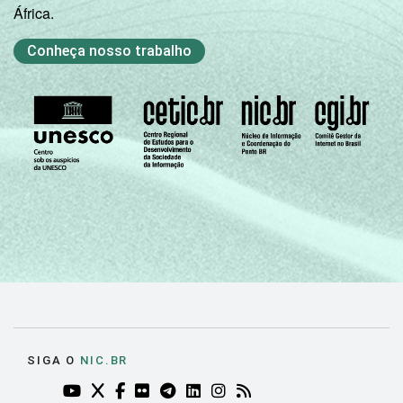
África.
Conheça nosso trabalho
SIGA O
NIC.BR
YOUTUBE DO NIC.BR (ABRE EM NOVA ABA)
TWITTER DO NIC.BR (ABRE EM NOVA ABA)
FACEBOOK DO NIC.BR (ABRE EM NOVA AB
FLICKR DO NIC.BR (ABRE EM NOVA AB
TELEGRAM DO NIC.BR (ABRE EM N
LINKEDIN DO NIC.BR (ABRE EM
INSTAGRAM DO NIC.BR (AB
RSS DO NIC.BR (ABRE 