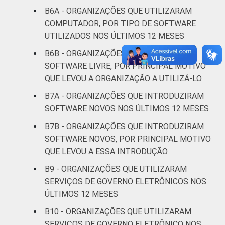
Fonte: CGI.br/NIC.br, Centro Regional de
B6A - ORGANIZAÇÕES QUE UTILIZARAM
Estudos para o Desenvolvimento da
COMPUTADOR, POR TIPO DE SOFTWARE
Sociedade da Informação (Cetic.br),
UTILIZADOS NOS ÚLTIMOS 12 MESES
Pesquisa sobre o uso das Tecnologias de
B6B - ORGANIZAÇÕES QUE UTILIZARAM
Informação e Comunicação nas organizações
SOFTWARE LIVRE, POR PRINCIPAL MOTIVO
sem fins lucrativos brasileiras - TIC
Organizações Sem Fins Lucrativos 2016
QUE LEVOU A ORGANIZAÇÃO A UTILIZÁ-LO
B7A - ORGANIZAÇÕES QUE INTRODUZIRAM
SOFTWARE NOVOS NOS ÚLTIMOS 12 MESES
B7B - ORGANIZAÇÕES QUE INTRODUZIRAM
SOFTWARE NOVOS, POR PRINCIPAL MOTIVO
QUE LEVOU A ESSA INTRODUÇÃO
B9 - ORGANIZAÇÕES QUE UTILIZARAM
SERVIÇOS DE GOVERNO ELETRÔNICOS NOS
ÚLTIMOS 12 MESES
B10 - ORGANIZAÇÕES QUE UTILIZARAM
SERVIÇOS DE GOVERNO ELETRÔNICO NOS