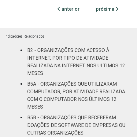
Cultura e
anterior
próxima
2
97
recreação
Educação e
7
92
pesquisa
Indicadores Relacionados
B2 - ORGANIZAÇÕES COM ACESSO À
Desenvolvimento
INTERNET, POR TIPO DE ATIVIDADE
e defesa de
6
92
direitos
REALIZADA NA INTERNET NOS ÚLTIMOS 12
MESES
Religião
3
94
B5A - ORGANIZAÇÕES QUE UTILIZARAM
COMPUTADOR, POR ATIVIDADE REALIZADA
Saúde e
COM O COMPUTADOR NOS ÚLTIMOS 12
assistência
8
88
MESES
social
B5B - ORGANIZAÇÕES QUE RECEBERAM
Outros
3
96
DOAÇÕES DE SOFTWARE DE EMPRESAS OU
OUTRAS ORGANIZAÇÕES