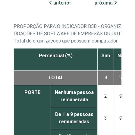
anterior
próxima
PROPORÇÃO PARA O INDICADOR B5B - ORGANIZAÇÕE
DOAÇÕES DE SOFTWARE DE EMPRESAS OU OUTRAS 
Total de organizações que possuem computador
Percentual (%)
Sim
Não
TOTAL
4
94
PORTE
Nenhuma pessoa
2
96
remunerada
De 1 a 9 pessoas
3
94
remuneradas