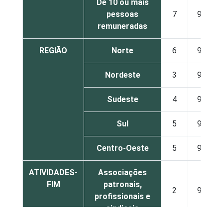
De 10 ou mais
pessoas
7
91
remuneradas
REGIÃO
Norte
6
94
Nordeste
3
94
Sudeste
4
94
Sul
5
94
Centro-Oeste
5
94
ATIVIDADES-
Associações
FIM
patronais,
2
95
profissionais e
sindicais