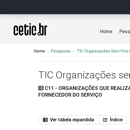
Ir para o conteúdo
Página inicial
Home
Pesq
Home
Pesquisas
TIC Organizações Sem Fins 
TIC Organizações se
C11 - ORGANIZAÇÕES QUE REALI
FORNECEDOR DO SERVIÇO
Ver tabela expandida
Índice