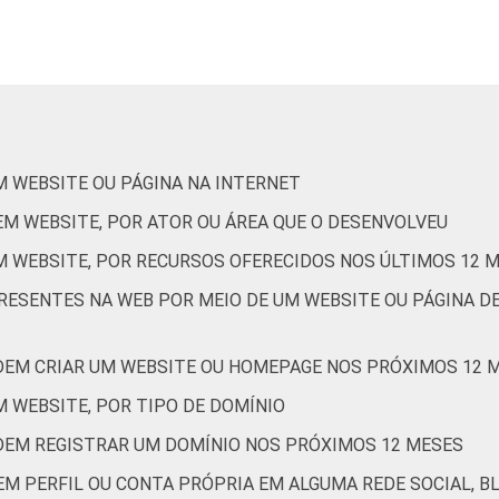
28
64
27
43
60
30
33
63
34
M WEBSITE OU PÁGINA NA INTERNET
EM WEBSITE, POR ATOR OU ÁREA QUE O DESENVOLVEU
31
60
46
M WEBSITE, POR RECURSOS OFERECIDOS NOS ÚLTIMOS 12 
PRESENTES NA WEB POR MEIO DE UM WEBSITE OU PÁGINA D
32
61
39
DEM CRIAR UM WEBSITE OU HOMEPAGE NOS PRÓXIMOS 12 
30
64
30
 WEBSITE, POR TIPO DE DOMÍNIO
de Estudos para o Desenvolvimento da Sociedade da Informação 
DEM REGISTRAR UM DOMÍNIO NOS PRÓXIMOS 12 MESES
ão nas organizações sem fins lucrativos brasileiras - TIC Orga
EM PERFIL OU CONTA PRÓPRIA EM ALGUMA REDE SOCIAL, B