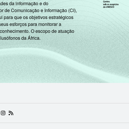
ades da informação e do
or de Comunicação e Informação (CI),
 para que os objetivos estratégicos
seus esforços para monitorar a
 conhecimento. O escopo de atuação
 lusófonos da África.
 (ABRE EM NOVA ABA)
.BR (ABRE EM NOVA ABA)
 NIC.BR (ABRE EM NOVA ABA)
 NIC.BR (ABRE EM NOVA ABA)
AM DO NIC.BR (ABRE EM NOVA ABA)
NKEDIN DO NIC.BR (ABRE EM NOVA ABA)
INSTAGRAM DO NIC.BR (ABRE EM NOVA ABA)
RSS DO NIC.BR (ABRE EM NOVA ABA)