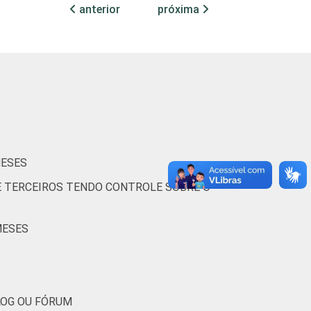
anterior
próxima
30
12
31
10
28
14
32
14
MESES
E TERCEIROS TENDO CONTROLE SOBRE O
27
10
MESES
33
12
(Cetic.br), Pesquisa sobre o uso das
nizações Sem Fins Lucrativos 2016
LOG OU FÓRUM