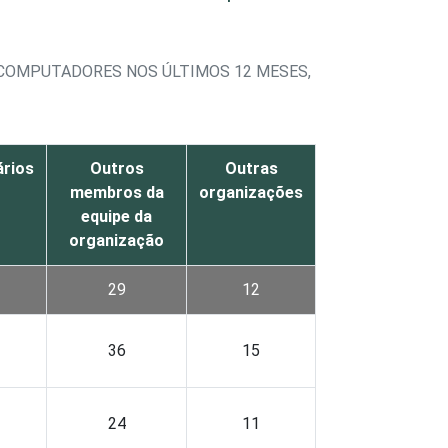
 COMPUTADORES NOS ÚLTIMOS 12 MESES,
ários
Outros
Outras
membros da
organizações
equipe da
organização
29
12
36
15
24
11