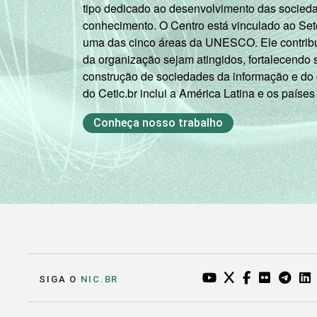
tipo dedicado ao desenvolvimento das socied
conhecimento. O Centro está vinculado ao Set
uma das cinco áreas da UNESCO. Ele contribui
da organização sejam atingidos, fortalecendo 
construção de sociedades da informação e do
do Cetic.br inclui a América Latina e os países
Conheça nosso trabalho
YOUTUBE DO NIC.BR
TWITTER DO NIC
FACEBOOK DO
FLICKR DO
TELEGR
LI
SIGA O
NIC.BR