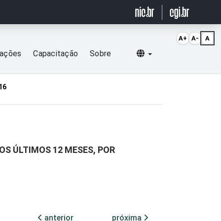
A+
A-
A
Selecionar idioma
cações
Capacitação
Sobre
16
S ÚLTIMOS 12 MESES, POR
anterior
próxima