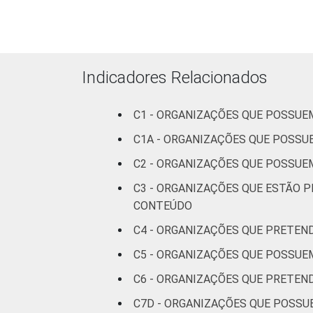
sindicais
Cultura e recreação
Educação e pesquisa
Indicadores Relacionados
Desenvolvimento e
C1 - ORGANIZAÇÕES QUE POSSUE
defesa de direitos
C1A - ORGANIZAÇÕES QUE POSSU
Religião
C2 - ORGANIZAÇÕES QUE POSSUE
C3 - ORGANIZAÇÕES QUE ESTÃO 
Saúde e assistência
CONTEÚDO
social
C4 - ORGANIZAÇÕES QUE PRETEN
Outros
C5 - ORGANIZAÇÕES QUE POSSUEM
Fonte: CGI.br/NIC.br, Centro Regional 
C6 - ORGANIZAÇÕES QUE PRETEN
Tecnologias de Informação e Comunicaç
C7D - ORGANIZAÇÕES QUE POSSU