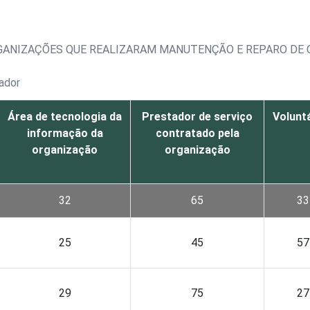
RGANIZAÇÕES QUE REALIZARAM MANUTENÇÃO E REPARO DE
ador
Área de tecnologia da
Prestador de serviço
Volunt
informação da
contratado pela
organização
organização
32
65
33
25
45
57
29
75
27