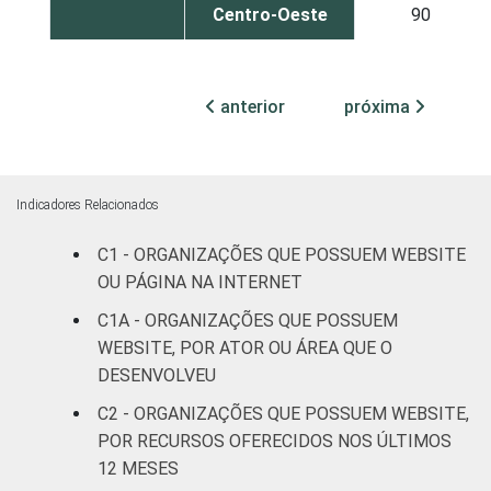
Centro-Oeste
90
ATIVIDADES-
Associações
FIM
patronais,
anterior
próxima
90
profissionais e
sindicais
Cultura e
Indicadores Relacionados
86
recreação
C1 - ORGANIZAÇÕES QUE POSSUEM WEBSITE
Educação e
OU PÁGINA NA INTERNET
95
pesquisa
C1A - ORGANIZAÇÕES QUE POSSUEM
WEBSITE, POR ATOR OU ÁREA QUE O
Desenvolvimento
DESENVOLVEU
e defesa de
91
C2 - ORGANIZAÇÕES QUE POSSUEM WEBSITE,
direitos
POR RECURSOS OFERECIDOS NOS ÚLTIMOS
Religião
87
12 MESES