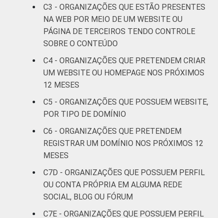
C3 - ORGANIZAÇÕES QUE ESTÃO PRESENTES
Saúde e
NA WEB POR MEIO DE UM WEBSITE OU
assistência
89
PÁGINA DE TERCEIROS TENDO CONTROLE
social
SOBRE O CONTEÚDO
C4 - ORGANIZAÇÕES QUE PRETENDEM CRIAR
Outros
87
UM WEBSITE OU HOMEPAGE NOS PRÓXIMOS
12 MESES
Fonte: CGI.br/NIC.br, Centro Regional de
Estudos para o Desenvolvimento da
C5 - ORGANIZAÇÕES QUE POSSUEM WEBSITE,
Sociedade da Informação (Cetic.br),
POR TIPO DE DOMÍNIO
Pesquisa sobre o uso das Tecnologias de
C6 - ORGANIZAÇÕES QUE PRETENDEM
Informação e Comunicação nas organizações
REGISTRAR UM DOMÍNIO NOS PRÓXIMOS 12
sem fins lucrativos brasileiras - TIC
MESES
Organizações Sem Fins Lucrativos 2016
C7D - ORGANIZAÇÕES QUE POSSUEM PERFIL
OU CONTA PRÓPRIA EM ALGUMA REDE
SOCIAL, BLOG OU FÓRUM
C7E - ORGANIZAÇÕES QUE POSSUEM PERFIL