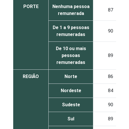
PORTE
Nenhuma pessoa
87
remunerada
De 1 a 9 pessoas
90
remuneradas
De 10 ou mais
pessoas
89
remuneradas
REGIÃO
Norte
86
Nordeste
84
Sudeste
90
Sul
89