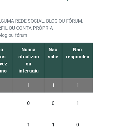
GUMA REDE SOCIAL, BLOG OU FÓRUM,
FIL OU CONTA PRÓPRIA
blog ou fórum
lo
Nunca
Não
Não
os
atualizou
sabe
respondeu
vez
ou
ano
interagiu
1
1
1
0
0
1
1
1
0