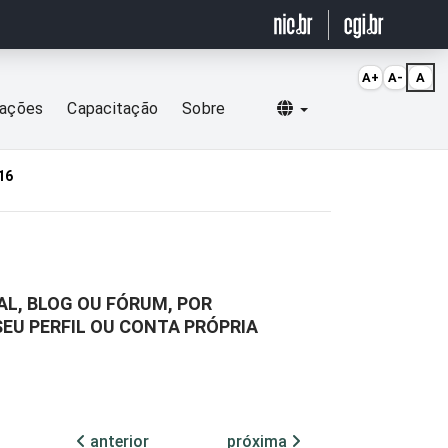
A+
A-
A
Selecionar idioma
cações
Capacitação
Sobre
16
L, BLOG OU FÓRUM, POR
EU PERFIL OU CONTA PRÓPRIA
anterior
próxima