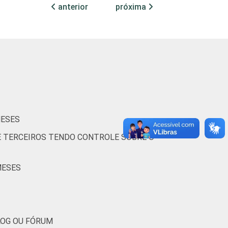
anterior
próxima
0
0
1
2
1
1
1
0
1
MESES
E TERCEIROS TENDO CONTROLE SOBRE O
0
1
0
MESES
1
2
1
1
0
0
LOG OU FÓRUM
(Cetic.br), Pesquisa sobre o uso das