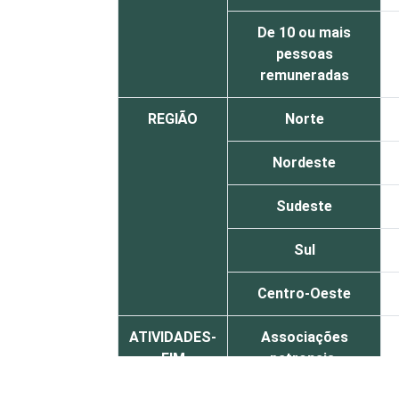
De 10 ou mais
pessoas
remuneradas
REGIÃO
Norte
Nordeste
Sudeste
Sul
Centro-Oeste
ATIVIDADES-
Associações
FIM
patronais,
profissionais e