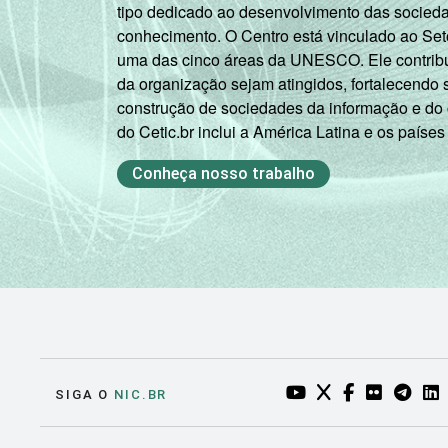
tipo dedicado ao desenvolvimento das socied
conhecimento. O Centro está vinculado ao Set
uma das cinco áreas da UNESCO. Ele contribui
da organização sejam atingidos, fortalecendo 
construção de sociedades da informação e do
do Cetic.br inclui a América Latina e os países
Conheça nosso trabalho
YOUTUBE DO NIC.BR
TWITTER DO NIC
FACEBOOK DO
FLICKR DO
TELEGR
LI
SIGA O
NIC.BR