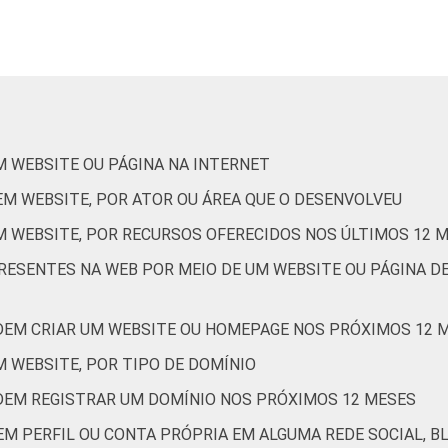
25
45
17
7
5
32
47
15
3
1
M WEBSITE OU PÁGINA NA INTERNET
EM WEBSITE, POR ATOR OU ÁREA QUE O DESENVOLVEU
32
39
21
3
3
M WEBSITE, POR RECURSOS OFERECIDOS NOS ÚLTIMOS 12 
PRESENTES NA WEB POR MEIO DE UM WEBSITE OU PÁGINA D
27
52
11
4
4
DEM CRIAR UM WEBSITE OU HOMEPAGE NOS PRÓXIMOS 12 
20
45
20
6
4
 WEBSITE, POR TIPO DE DOMÍNIO
33
29
20
12
5
DEM REGISTRAR UM DOMÍNIO NOS PRÓXIMOS 12 MESES
EM PERFIL OU CONTA PRÓPRIA EM ALGUMA REDE SOCIAL, B
de Estudos para o Desenvolvimento da Sociedade da Informação 