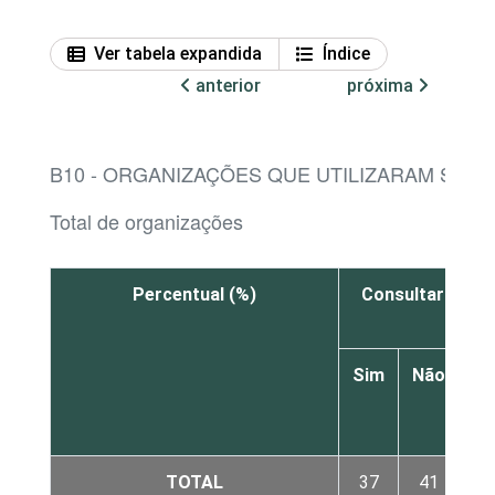
Ver tabela expandida
Índice
anterior
próxima
B10 - ORGANIZAÇÕES QUE UTILIZARAM SERV
Total de organizações
Percentual (%)
Consultar a situ
Sim
Não
N
sa
TOTAL
37
41