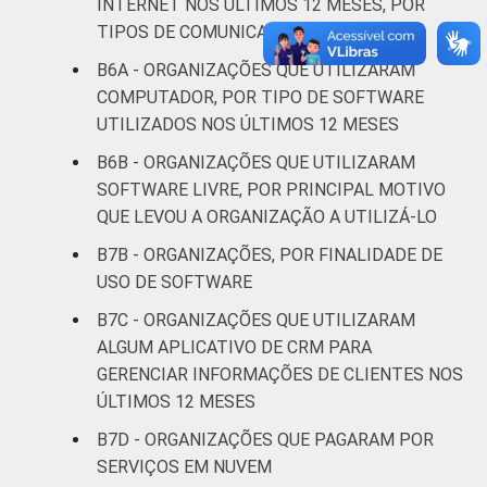
INTERNET NOS ÚLTIMOS 12 MESES, POR
TIPOS DE COMUNICAÇÃO
Religião
24
54
B6A - ORGANIZAÇÕES QUE UTILIZARAM
COMPUTADOR, POR TIPO DE SOFTWARE
Saúde e
UTILIZADOS NOS ÚLTIMOS 12 MESES
assistência
63
23
social
B6B - ORGANIZAÇÕES QUE UTILIZARAM
SOFTWARE LIVRE, POR PRINCIPAL MOTIVO
Habitação e
QUE LEVOU A ORGANIZAÇÃO A UTILIZÁ-LO
41
27
meio ambiente
B7B - ORGANIZAÇÕES, POR FINALIDADE DE
USO DE SOFTWARE
Outros
50
33
B7C - ORGANIZAÇÕES QUE UTILIZARAM
Fonte: CGI.br/NIC.br, Centro Regional de
ALGUM APLICATIVO DE CRM PARA
Estudos para o Desenvolvimento da
GERENCIAR INFORMAÇÕES DE CLIENTES NOS
Sociedade da Informação (Cetic.br),
ÚLTIMOS 12 MESES
Pesquisa sobre o uso das tecnologias de
B7D - ORGANIZAÇÕES QUE PAGARAM POR
informação e comunicação nas organizações
SERVIÇOS EM NUVEM
sem fins lucrativos brasileiras - TIC