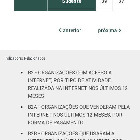
Sudeste
39
37
Sul
30
44
anterior
próxima
Centro-Oeste
56
30
ATIVIDADE
Associações
patronais e
38
37
Indicadores Relacionados
profissionais
B2 - ORGANIZAÇÕES COM ACESSO À
Cultura e
INTERNET, POR TIPO DE ATIVIDADE
41
37
recreação
REALIZADA NA INTERNET NOS ÚLTIMOS 12
MESES
Educação e
67
27
B2A - ORGANIZAÇÕES QUE VENDERAM PELA
pesquisa
INTERNET NOS ÚLTIMOS 12 MESES, POR
FORMA DE PAGAMENTO
Desenvolvimento
e defesa de
36
30
B2B - ORGANIZAÇÕES QUE USARAM A
direitos