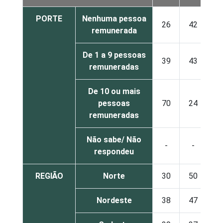
PORTE
Nenhuma pessoa
26
42
remunerada
De 1 a 9 pessoas
39
43
remuneradas
De 10 ou mais
pessoas
70
24
remuneradas
Não sabe/ Não
-
-
respondeu
REGIÃO
Norte
30
50
Nordeste
38
47