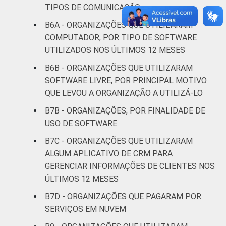
TIPOS DE COMUNICAÇÃO
Religião
63
37
B6A - ORGANIZAÇÕES QUE UTILIZARAM
COMPUTADOR, POR TIPO DE SOFTWARE
Saúde e
UTILIZADOS NOS ÚLTIMOS 12 MESES
assistência
20
80
social
B6B - ORGANIZAÇÕES QUE UTILIZARAM
SOFTWARE LIVRE, POR PRINCIPAL MOTIVO
Habitação e
QUE LEVOU A ORGANIZAÇÃO A UTILIZÁ-LO
32
68
meio ambiente
B7B - ORGANIZAÇÕES, POR FINALIDADE DE
USO DE SOFTWARE
Outros
28
72
B7C - ORGANIZAÇÕES QUE UTILIZARAM
Fonte: CGI.br/NIC.br, Centro Regional de
ALGUM APLICATIVO DE CRM PARA
Estudos para o Desenvolvimento da
GERENCIAR INFORMAÇÕES DE CLIENTES NOS
Sociedade da Informação (Cetic.br),
ÚLTIMOS 12 MESES
Pesquisa sobre o uso das tecnologias de
B7D - ORGANIZAÇÕES QUE PAGARAM POR
informação e comunicação nas organizações
SERVIÇOS EM NUVEM
sem fins lucrativos brasileiras - TIC
Organizações Sem Fins Lucrativos 2022.