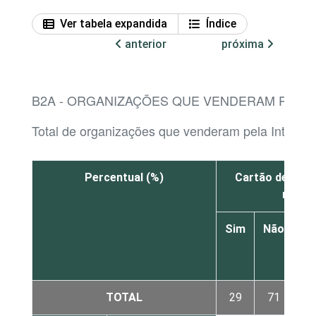
Ver tabela expandida
Índice
anterior
próxima
B2A - ORGANIZAÇÕES QUE VENDERAM PELA 
Total de organizações que venderam pela Internet
Percentual (%)
Cartão de crédi
momen
Sim
Não
N
sa
TOTAL
29
71