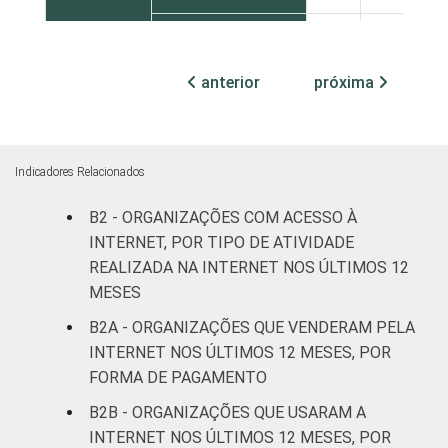
Sul
39
61
anterior
próxima
Centro-Oeste
25
75
ATIVIDADE
Associações
patronais e
16
84
Indicadores Relacionados
profissionais
B2 - ORGANIZAÇÕES COM ACESSO À
Cultura e
INTERNET, POR TIPO DE ATIVIDADE
27
71
recreação
REALIZADA NA INTERNET NOS ÚLTIMOS 12
MESES
Educação e
30
69
B2A - ORGANIZAÇÕES QUE VENDERAM PELA
pesquisa
INTERNET NOS ÚLTIMOS 12 MESES, POR
FORMA DE PAGAMENTO
Desenvolvimento
e defesa de
27
72
B2B - ORGANIZAÇÕES QUE USARAM A
direitos
INTERNET NOS ÚLTIMOS 12 MESES, POR