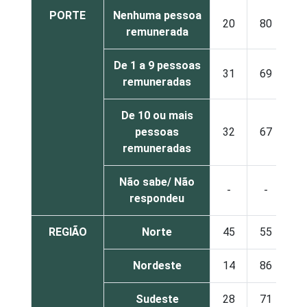
PORTE
Nenhuma pessoa
20
80
remunerada
De 1 a 9 pessoas
31
69
remuneradas
De 10 ou mais
pessoas
32
67
remuneradas
Não sabe/ Não
-
-
respondeu
REGIÃO
Norte
45
55
Nordeste
14
86
Sudeste
28
71