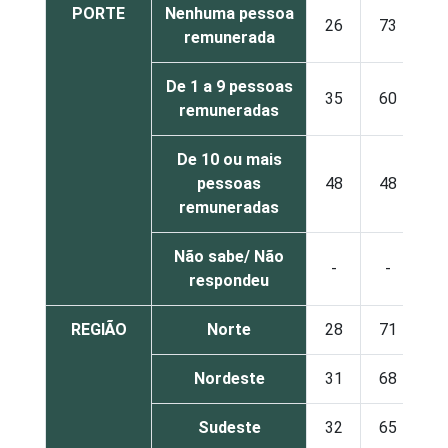
PORTE
Nenhuma pessoa
26
73
remunerada
De 1 a 9 pessoas
35
60
remuneradas
De 10 ou mais
pessoas
48
48
remuneradas
Não sabe/ Não
-
-
respondeu
REGIÃO
Norte
28
71
Nordeste
31
68
Sudeste
32
65