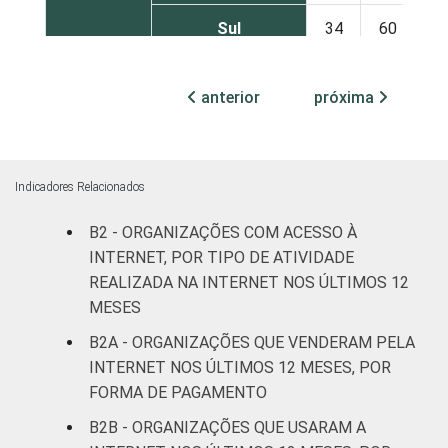
Sul
34
60
Centro-Oeste
46
48
anterior
próxima
ATIVIDADE
Associações
patronais e
31
68
profissionais
Indicadores Relacionados
Cultura e
B2 - ORGANIZAÇÕES COM ACESSO À
40
59
recreação
INTERNET, POR TIPO DE ATIVIDADE
REALIZADA NA INTERNET NOS ÚLTIMOS 12
Educação e
MESES
55
41
pesquisa
B2A - ORGANIZAÇÕES QUE VENDERAM PELA
INTERNET NOS ÚLTIMOS 12 MESES, POR
Desenvolvimento
FORMA DE PAGAMENTO
e defesa de
25
71
direitos
B2B - ORGANIZAÇÕES QUE USARAM A