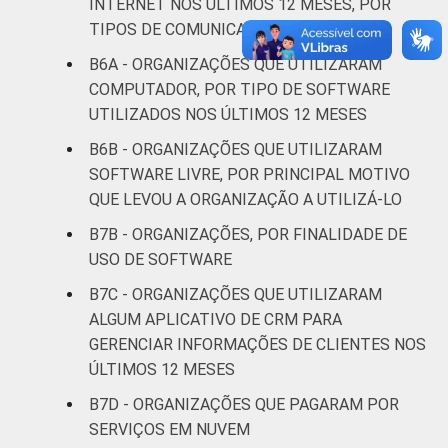
INTERNET NOS ÚLTIMOS 12 MESES, POR
Religião
34
63
TIPOS DE COMUNICAÇÃO
B6A - ORGANIZAÇÕES QUE UTILIZARAM
Saúde e
COMPUTADOR, POR TIPO DE SOFTWARE
assistência
28
68
UTILIZADOS NOS ÚLTIMOS 12 MESES
social
B6B - ORGANIZAÇÕES QUE UTILIZARAM
Habitação e
SOFTWARE LIVRE, POR PRINCIPAL MOTIVO
17
76
meio ambiente
QUE LEVOU A ORGANIZAÇÃO A UTILIZÁ-LO
B7B - ORGANIZAÇÕES, POR FINALIDADE DE
Outros
35
55
1
USO DE SOFTWARE
Fonte: CGI.br/NIC.br, Centro Regional de
B7C - ORGANIZAÇÕES QUE UTILIZARAM
Estudos para o Desenvolvimento da
ALGUM APLICATIVO DE CRM PARA
Sociedade da Informação (Cetic.br),
GERENCIAR INFORMAÇÕES DE CLIENTES NOS
Pesquisa sobre o uso das tecnologias de
ÚLTIMOS 12 MESES
informação e comunicação nas organizações
B7D - ORGANIZAÇÕES QUE PAGARAM POR
sem fins lucrativos brasileiras - TIC
SERVIÇOS EM NUVEM
Organizações Sem Fins Lucrativos 2022.