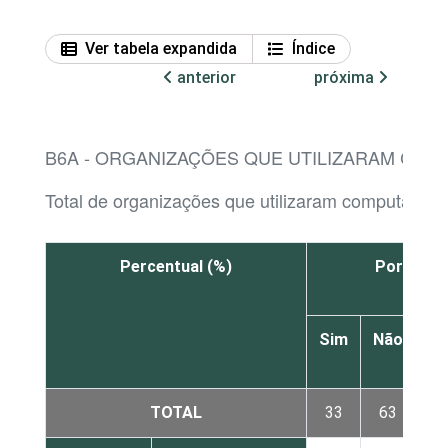
Ver tabela expandida
Índice
anterior
próxima
B6A - ORGANIZAÇÕES QUE UTILIZARAM COM
Total de organizações que utilizaram computador
Percentual (%)
Por licen
Sim
Não
N
sa
TOTAL
33
63