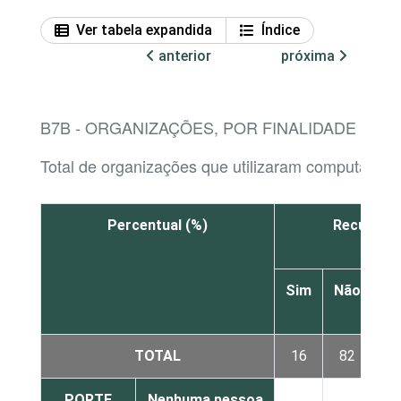
Ver tabela expandida
Índice
anterior
próxima
B7B - ORGANIZAÇÕES, POR FINALIDADE DE
Total de organizações que utilizaram computador
Percentual (%)
Recursos
Sim
Não
N
sa
TOTAL
16
82
PORTE
Nenhuma pessoa