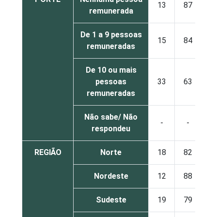
13
87
remunerada
De 1 a 9 pessoas
15
84
remuneradas
De 10 ou mais
pessoas
33
63
remuneradas
Não sabe/ Não
-
-
respondeu
REGIÃO
Norte
18
82
Nordeste
12
88
Sudeste
19
79