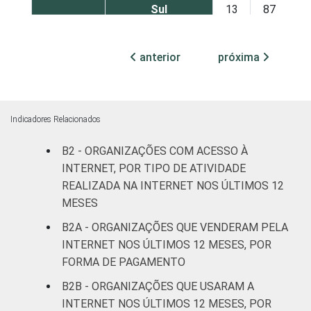
Sul
13
87
Centro-Oeste
19
80
anterior
próxima
ATIVIDADE
Associações
patronais e
14
85
profissionais
Indicadores Relacionados
Cultura e
B2 - ORGANIZAÇÕES COM ACESSO À
15
84
recreação
INTERNET, POR TIPO DE ATIVIDADE
REALIZADA NA INTERNET NOS ÚLTIMOS 12
Educação e
MESES
29
68
pesquisa
B2A - ORGANIZAÇÕES QUE VENDERAM PELA
INTERNET NOS ÚLTIMOS 12 MESES, POR
Desenvolvimento
FORMA DE PAGAMENTO
e defesa de
10
86
direitos
B2B - ORGANIZAÇÕES QUE USARAM A
INTERNET NOS ÚLTIMOS 12 MESES, POR