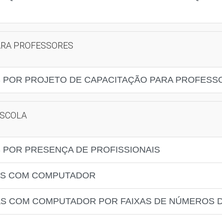
ARA PROFESSORES
S POR PROJETO DE CAPACITAÇÃO PARA PROFESS
ESCOLA
 POR PRESENÇA DE PROFISSIONAIS
AS COM COMPUTADOR
AS COM COMPUTADOR POR FAIXAS DE NÚMEROS