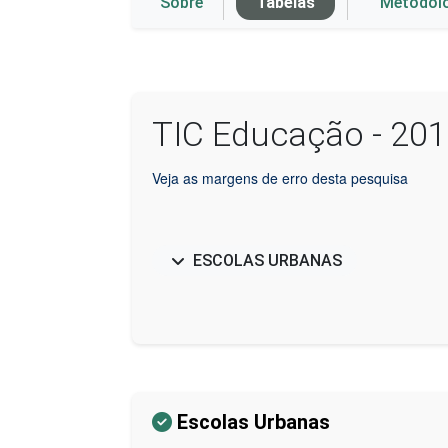
Sobre
Tabelas
Metodol
TIC Educação - 20
Veja as margens de erro desta pesquisa
ESCOLAS URBANAS
Escolas Urbanas