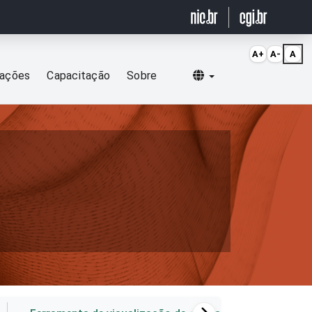
A+
A-
A
Selecionar idioma
cações
Capacitação
Sobre