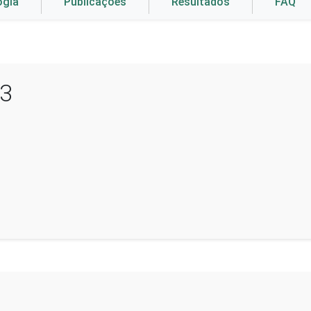
ogia
Publicações
Resultados
FAQ
13