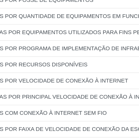
AS POR POSSE DE EQUIPAMENTOS
AS POR QUANTIDADE DE EQUIPAMENTOS EM FUN
AS POR EQUIPAMENTOS UTILIZADOS PARA FINS 
AS POR PROGRAMA DE IMPLEMENTAÇÃO DE INFR
S POR RECURSOS DISPONÍVEIS
S POR VELOCIDADE DE CONEXÃO À INTERNET
AS POR PRINCIPAL VELOCIDADE DE CONEXÃO À I
S COM CONEXÃO À INTERNET SEM FIO
S POR FAIXA DE VELOCIDADE DE CONEXÃO DA E