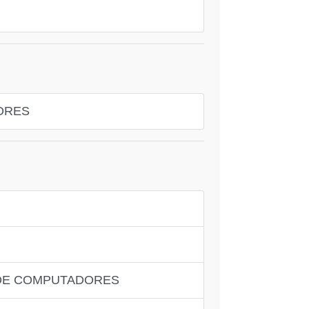
ORES
 DE COMPUTADORES