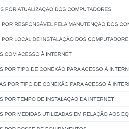
AS POR ATUALIZAÇÃO DOS COMPUTADORES
S POR RESPONSÁVEL PELA MANUTENÇÃO DOS C
S POR LOCAL DE INSTALAÇÃO DOS COMPUTADORE
S COM ACESSO À INTERNET
S POR TIPO DE CONEXÃO PARA ACESSO À INTER
AS POR TIPO DE CONEXÃO PARA ACESSO À INTER
S POR TEMPO DE INSTALAÇAO DA INTERNET
S POR MEDIDAS UTILIZADAS EM RELAÇÃO AOS E