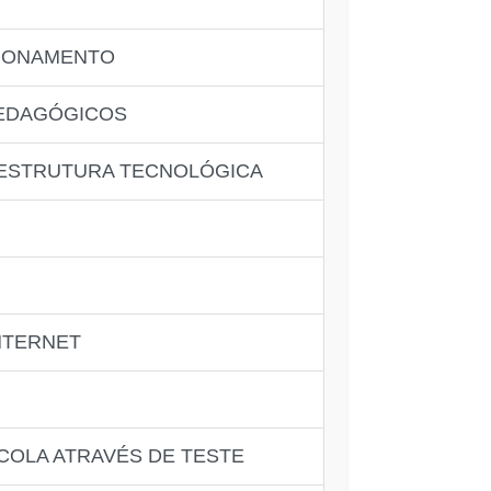
CIONAMENTO
PEDAGÓGICOS
AESTRUTURA TECNOLÓGICA
NTERNET
SCOLA ATRAVÉS DE TESTE