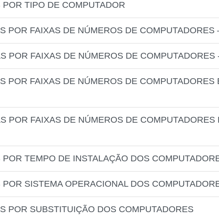
S POR TIPO DE COMPUTADOR
AS POR FAIXAS DE NÚMEROS DE COMPUTADORES
AS POR FAIXAS DE NÚMEROS DE COMPUTADORES 
AS POR FAIXAS DE NÚMEROS DE COMPUTADORES
AS POR FAIXAS DE NÚMEROS DE COMPUTADORES
S POR TEMPO DE INSTALAÇÃO DOS COMPUTADOR
S POR SISTEMA OPERACIONAL DOS COMPUTADOR
AS POR SUBSTITUIÇÃO DOS COMPUTADORES