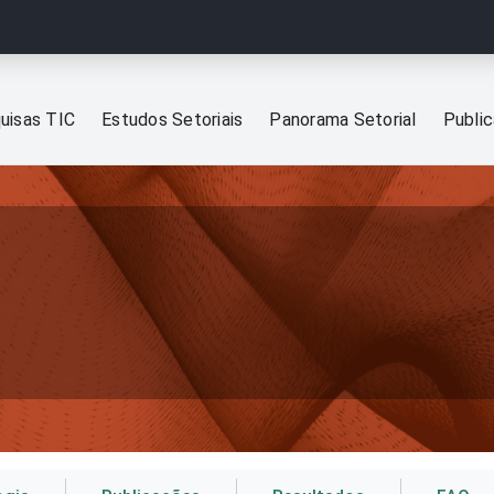
uisas TIC
Estudos Setoriais
Panorama Setorial
Publi