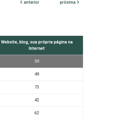
anterior
próxima
Website, blog, sua própria página na
Internet
59
49
73
42
62