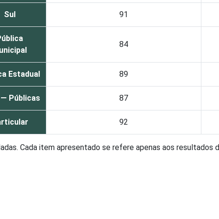
Sul
91
ública
84
nicipal
ca Estadual
89
 — Públicas
87
rticular
92
adas. Cada item apresentado se refere apenas aos resultados da