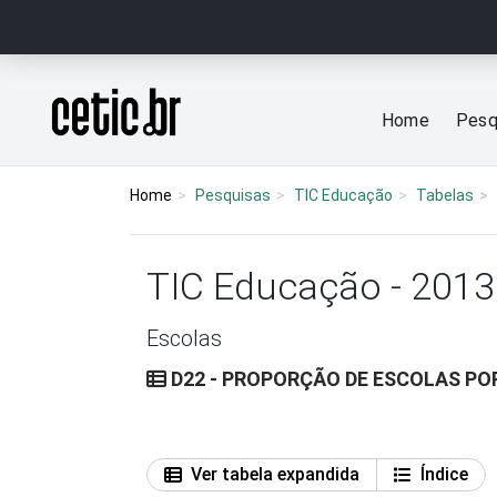
Ir para o conteúdo
Página inicial
Home
Pesq
Home
Pesquisas
TIC Educação
Tabelas
TIC Educação - 2013
Escolas
D22 - PROPORÇÃO DE ESCOLAS PO
Ver tabela expandida
Índice