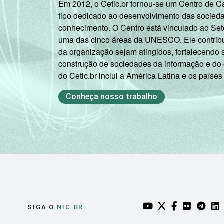
Em 2012, o Cetic.br tornou-se um Centro de 
tipo dedicado ao desenvolvimento das socied
conhecimento. O Centro está vinculado ao Set
uma das cinco áreas da UNESCO. Ele contribui
da organização sejam atingidos, fortalecendo 
construção de sociedades da informação e do
do Cetic.br inclui a América Latina e os países
Conheça nosso trabalho
YOUTUBE DO NIC.BR
TWITTER DO NIC
FACEBOOK DO
FLICKR DO
TELEGR
LI
SIGA O
NIC.BR