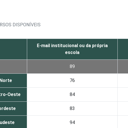
RSOS DISPONÍVEIS
E-mail institucional ou da própria
escola
89
Norte
76
tro-Oeste
84
ordeste
83
udeste
94