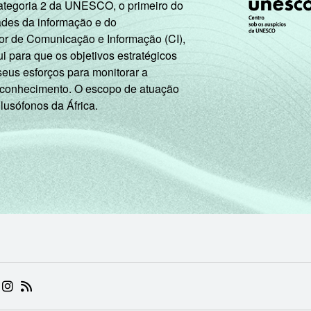
Categoria 2 da UNESCO, o primeiro do
ades da informação e do
or de Comunicação e Informação (CI),
 para que os objetivos estratégicos
seus esforços para monitorar a
 conhecimento. O escopo de atuação
 lusófonos da África.
 (ABRE EM NOVA ABA)
.BR (ABRE EM NOVA ABA)
 NIC.BR (ABRE EM NOVA ABA)
 NIC.BR (ABRE EM NOVA ABA)
AM DO NIC.BR (ABRE EM NOVA ABA)
NKEDIN DO NIC.BR (ABRE EM NOVA ABA)
INSTAGRAM DO NIC.BR (ABRE EM NOVA ABA)
RSS DO NIC.BR (ABRE EM NOVA ABA)