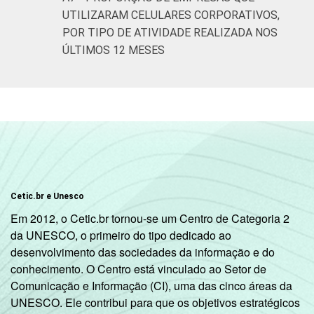
atividades de
UTILIZARAM CELULARES CORPORATIVOS,
serviços
POR TIPO DE ATIVIDADE REALIZADA NOS
ÚLTIMOS 12 MESES
1 Base: 4.450 empresas que declararam
utilizar celulares corporativos, com 10 ou
mais pessoas ocupadas e que constituem os
seguintes segmentos da CNAE 2.0 (C, F, G, H,
I, J, L, M, N, R e S). Respostas estimuladas.
Cada item apresentado se refere apenas aos
resultados da alternativa “sim”. Dados
coletados entre setembro e dezembro de
Cetic.br e Unesco
2013.
Em 2012, o Cetic.br tornou-se um Centro de Categoria 2
Fonte: NIC.br - set/2013 a dez/2013
da UNESCO, o primeiro do tipo dedicado ao
desenvolvimento das sociedades da informação e do
conhecimento. O Centro está vinculado ao Setor de
Comunicação e Informação (CI), uma das cinco áreas da
UNESCO. Ele contribui para que os objetivos estratégicos