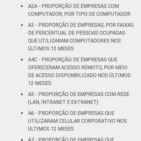
A2A - PROPORÇÃO DE EMPRESAS COM
Atividades
COMPUTADOR, POR TIPO DE COMPUTADOR
imobiliárias;
A3 - PROPORÇÃO DE EMPRESAS, POR FAIXAS
atividades
DE PERCENTUAL DE PESSOAS OCUPADAS
profissionais,
científicas e
QUE UTILIZARAM COMPUTADORES NOS
69
58
técnicas;
ÚLTIMOS 12 MESES
atividades
A4C - PROPORÇÃO DE EMPRESAS QUE
administrativas
OFERECERAM ACESSO REMOTO, ‏POR MEIO
e serviços
DE ACESSO DISPONBILIZADO NOS ÚLTIMOS
complentares
12 MESES
Informação e
A5 - PROPORÇÃO DE EMPRESAS COM REDE
74
63
comunicação
(LAN, INTRANET E EXTRANET)
A6 - PROPORÇÃO DE EMPRESAS QUE
Artes, cultura,
UTILIZARAM CELULAR CORPORATIVO NOS
esporte e
ÚLTIMOS 12 MESES
recreação;
71
55
outras
A7 - PROPORÇÃO DE EMPRESAS QUE