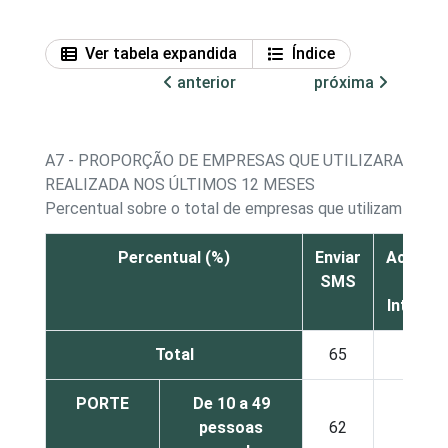
Ver tabela expandida
Índice
anterior
próxima
A7 - PROPORÇÃO DE EMPRESAS QUE UTILIZARAM CEL
REALIZADA NOS ÚLTIMOS 12 MESES
Percentual sobre o total de empresas que utilizam celul
Percentual (%)
Enviar
Acessa
SMS
a
Internet
Total
65
54
PORTE
De 10 a 49
pessoas
62
49