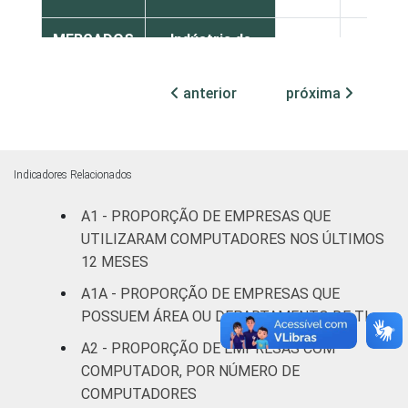
MERCADOS
Indústria de
66
52
DE
transformação
ATUAÇÃO -
anterior
próxima
CNAE 2.0
Construção
66
63
Comércio;
reparação de
Indicadores Relacionados
veículos
63
51
A1 - PROPORÇÃO DE EMPRESAS QUE
automotores e
motocicletas
UTILIZARAM COMPUTADORES NOS ÚLTIMOS
12 MESES
Transporte,
A1A - PROPORÇÃO DE EMPRESAS QUE
armazenagem
62
56
POSSUEM ÁREA OU DEPARTAMENTO DE TI
e correio
A2 - PROPORÇÃO DE EMPRESAS COM
COMPUTADOR, POR NÚMERO DE
Alojamento e
67
55
alimentação
COMPUTADORES