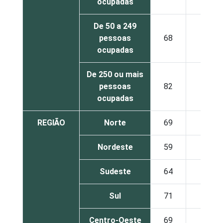
ocupadas
De 50 a 249
pessoas
68
61
ocupadas
De 250 ou mais
pessoas
82
77
ocupadas
REGIÃO
Norte
69
51
Nordeste
59
55
Sudeste
64
53
Sul
71
55
Centro-Oeste
69
56