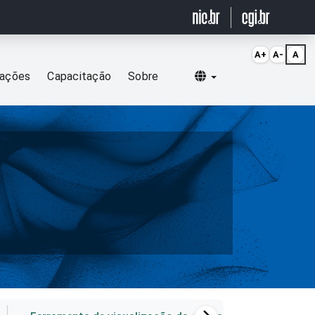
A+
A-
A
Selecionar idioma
cações
Capacitação
Sobre