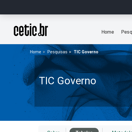
Ir para o conteúdo
Página inicial
Home
Pesq
Home
Pesquisas
TIC Governo
TIC Governo