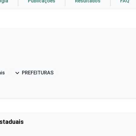
ogia
Publicações
Resultados
FAQ
ais
PREFEITURAS
staduais