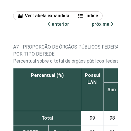
Ver tabela expandida
Índice
anterior
próxima
A7 - PROPORÇÃO DE ÓRGÃOS PÚBLICOS FEDERAIS E 
POR TIPO DE REDE
Percentual sobre o total de órgãos públicos federais e 
Percentual (%)
Possui
Red
LAN
Sim
Nã
Total
99
98
2