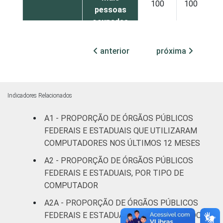
100
100
0
pessoas
ocupadas
¹ Base: 1.586 órgãos públicos federais e
anterior
próxima
estaduais que declararam ter acesso à
Internet nos últimos 12 meses. Dados
coletados entre outubro e dezembro de
2013.
Indicadores Relacionados
Fonte: NIC.br - out/2013 a dez/2013
A1 - PROPORÇÃO DE ÓRGÃOS PÚBLICOS
FEDERAIS E ESTADUAIS QUE UTILIZARAM
COMPUTADORES NOS ÚLTIMOS 12 MESES
A2 - PROPORÇÃO DE ÓRGÃOS PÚBLICOS
FEDERAIS E ESTADUAIS, POR TIPO DE
COMPUTADOR
A2A - PROPORÇÃO DE ÓRGÃOS PÚBLICOS
FEDERAIS E ESTADUAIS COM COMPUTADOR,