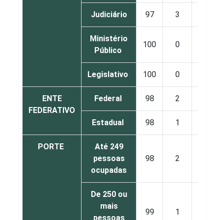
Judiciário
97
3
Ministério
100
0
Público
Legislativo
100
0
ENTE
Federal
98
2
FEDERATIVO
Estadual
98
1
PORTE
Até 249
pessoas
98
2
ocupadas
De 250 ou
mais
99
1
pessoas