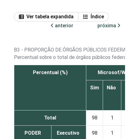
Ver tabela expandida
Índice
anterior
próxima
B3 - PROPORÇÃO DE ÓRGÃOS PÚBLICOS FEDERAIS E 
Percentual sobre o total de órgãos públicos federais e 
Percentual (%)
Microsof/Windo
Sim
Não
Não 
N
resp
Total
98
1
PODER
Executivo
98
1