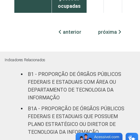
ocupadas
¹ Base: 1.586 órgãos públicos federais e
estaduais que declararam utilizar
anterior
próxima
computador nos últimos 12 meses. Dados
coletados entre outubro e dezembro de
2013.
Fonte: NIC.br - out/2013 a dez/2013
Indicadores Relacionados
B1 - PROPORÇÃO DE ÓRGÃOS PÚBLICOS
FEDERAIS E ESTADUAIS COM ÁREA OU
DEPARTAMENTO DE TECNOLOGIA DA
INFORMAÇÃO
B1A - PROPORÇÃO DE ÓRGÃOS PÚBLICOS
FEDERAIS E ESTADUAIS QUE POSSUEM
PLANO ESTRATÉGICO OU DIRETOR DE
TECNOLOGIA DA INFORMAÇÃO