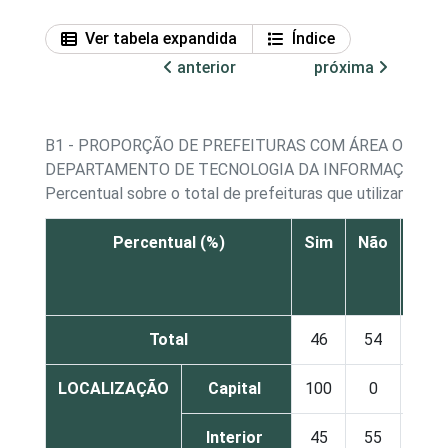
Ver tabela expandida
Índice
anterior
próxima
B1 - PROPORÇÃO DE PREFEITURAS COM ÁREA OU
DEPARTAMENTO DE TECNOLOGIA DA INFORMAÇÃO
Percentual sobre o total de prefeituras que utilizam co
Percentual (%)
Sim
Não
sab
Res
Total
46
54
LOCALIZAÇÃO
Capital
100
0
Interior
45
55