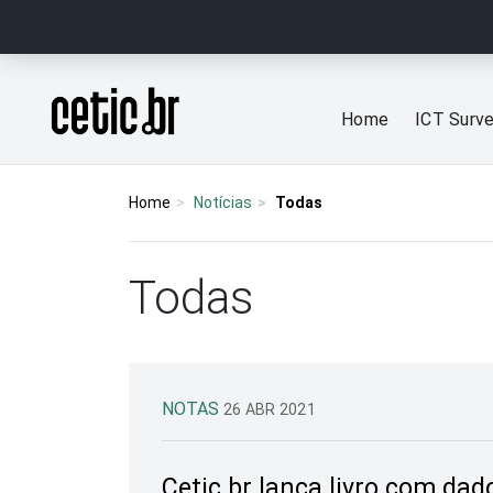
Ir para o conteúdo
Página inicial
Home
ICT Surv
Home
Notícias
Todas
Todas
NOTAS
26 ABR 2021
Cetic.br lança livro com dad