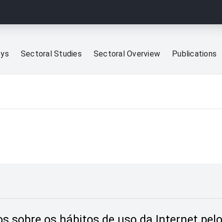
eys
Sectoral Studies
Sectoral Overview
Publications
os sobre os hábitos de uso da Internet pelo